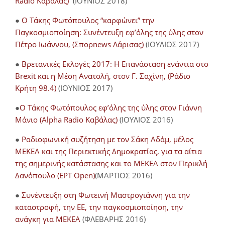
Radio Καβάλας)
(ΙΟΥΝΙΟΣ 2018)
●
Ο Τάκης Φωτόπουλος “καρφώνει” την
Παγκοσμιοποίηση: Συνέντευξη εφ’όλης της ύλης στον
Πέτρο Ιωάννου, (Σπορnews Λάρισας)
(ΙΟΥΛΙΟΣ 2017)
●
Βρετανικές Εκλογές 2017: Η Επανάσταση ενάντια στο
Brexit και η Μέση Ανατολή, στον Γ. Σαχίνη, (Ράδιο
Κρήτη 98.4)
(ΙΟΥΝΙΟΣ 2017)
●
O Τάκης Φωτόπουλος εφ’όλης της ύλης στον Γιάννη
Μάνιο (Alpha Radio Καβάλας)
(ΙΟΥΛΙΟΣ 2016)
●
Ραδιοφωνική συζήτηση με τον Σάκη Αδάμ, μέλος
ΜΕΚΕΑ και της Περιεκτικής Δημοκρατίας, για τα αίτια
της σημερινής κατάστασης και το ΜΕΚΕΑ στον Περικλή
Δανόπουλο (ΕΡΤ Open)
(ΜΑΡΤΙΟΣ 2016)
●
Συνέντευξη στη Φωτεινή Μαστρογιάννη για την
καταστροφή, την ΕΕ, την παγκοσμιοποίηση, την
ανάγκη για ΜΕΚΕΑ
(ΦΛΕΒΑΡΗΣ 2016)