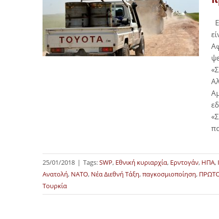
ΕΝ
εί
Αφ
ψε
«Σ
Αλ
Αμ
εδ
«Σ
π
25/01/2018
|
Tags:
SWP
,
Εθνική κυριαρχία
,
Ερντογάν
,
ΗΠΑ
,
Ανατολή
,
ΝΑΤΟ
,
Νέα Διεθνή Τάξη
,
παγκοσμιοποίηση
,
ΠΡΩΤΟ
Τουρκία