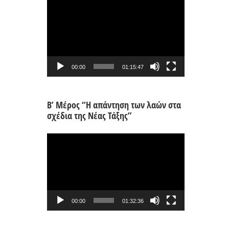
Πρόγραμμα
Αναπαραγωγής
Βίντεο
00:00
01:15:47
Β’ Μέρος “Η απάντηση των λαών στα
σχέδια της Νέας Τάξης”
Πρόγραμμα
Αναπαραγωγής
Βίντεο
00:00
01:32:36