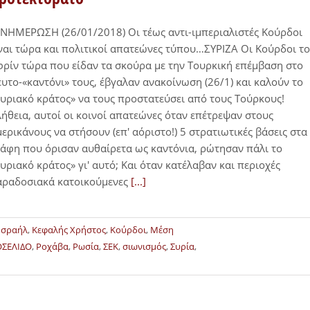
ΗΜΕΡΩΣΗ (26/01/2018) Οι τέως αντι-ιμπεριαλιστές Κούρδοι
ναι τώρα και πολιτικοί απατεώνες τύπου…ΣΥΡΙΖΑ Οι Κούρδοι τ
ρίν τώρα που είδαν τα σκούρα με την Τουρκική επέμβαση στο
υτο-«καντόνι» τους, έβγαλαν ανακοίνωση (26/1) και καλούν το
υριακό κράτος» να τους προστατεύσει από τους Τούρκους!
ήθεια, αυτοί οι κοινοί απατεώνες όταν επέτρεψαν στους
ερικάνους να στήσουν (επ' αόριστο!) 5 στρατιωτικές βάσεις στα
άφη που όρισαν αυθαίρετα ως καντόνια, ρώτησαν πάλι το
υριακό κράτος» γι' αυτό; Και όταν κατέλαβαν και περιοχές
αραδοσιακά κατοικούμενες
[...]
Ισραήλ
,
Κεφαλής Χρήστος
,
Κούρδοι
,
Μέση
ΣΕΛΙΔΟ
,
Ροχάβα
,
Ρωσία
,
ΣΕΚ
,
σιωνισμός
,
Συρία
,