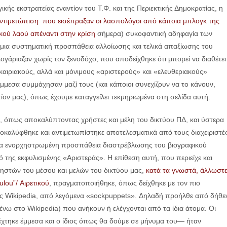
ής εκστρατείας εναντίον του Τ.Φ. και της Περιεκτικής Δημοκρατίας, η
αντιμετώπιση που εισέπραξαν οι λασπολόγοι από κάποια μπλογκ της
κού λαού απέναντι στην κρίση
σήμερα) συκοφαντική αδηφαγία των
 μια συστηματική προσπάθεια αλλοίωσης και τελικά απαξίωσης του
γάριαζαν χωρίς τον ξενοδόχο, που αποδείχθηκε ότι μπορεί να διαθέτει
υκαιριακούς, αλλά και μόνιμους «αριστερούς» και «ελευθεριακούς»
έμμεσα συμμάχησαν μαζί τους (και κάποιοι συνεχίζουν να το κάνουν,
ίον μας), όπως έχουμε καταγγείλει τεκμηριωμένα στη σελίδα αυτή.
, όπως αποκαλύπτοντας χρήστες και μέλη του δικτύου ΠΔ, και ύστερα
οκαλύφθηκε και αντιμετωπίστηκε αποτελεσματικά από τους διαχειριστέ
 μια ενορχηστρωμένη προσπάθεια διαστρέβλωσης του βιογραφικού
 της εκφυλισμένης «Αριστεράς». Η επίθεση αυτή, που περιείχε και
στών του μέσου και μελών του δικτύου μας,
κατά τα γνωστά, άλλωστε
ou”/ Αιρετικού
, πραγματοποιήθηκε, όπως δείχθηκε με τον πιο
της Wikipedia, από λεγόμενα «sockpuppets». Δηλαδή προήλθε από δήθε
ένω στο Wikipedia) που ανήκουν ή ελέγχονται από τα ίδια άτομα. Οι
χτηκε έμμεσα και ο ίδιος όπως θα δούμε σε μήνυμα του— ήταν