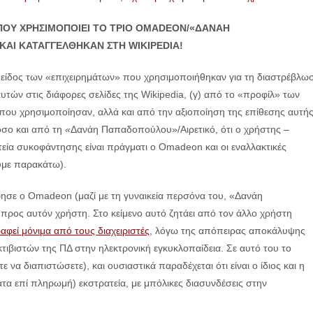
ΠΟΥ ΧΡΗΣΙΜΟΠΟΙΕΙ ΤΟ ΤΡΙΟ
OMADEON/«ΔΑΝΑΗ
ΑΙ ΚΑΤΑΓΓΕΛΘΗΚΑΝ ΣΤΗ WIKIPEDIA!
 είδος των «επιχειρημάτων» που χρησιμοποιήθηκαν για τη διαστρέβλω
τών στις διάφορες σελίδες της Wikipedia, (γ) από το «προφίλ» των
που χρησιμοποίησαν, αλλά και από την αξιοποίηση της επίθεσης αυτή
όσο και από τη
«
Δανάη Παπαδοπούλου»/Αιρετικό, ότι ο χρήστης –
τεία συκοφάντησης είναι πράγματι ο Omadeon και οι εναλλακτικές
ύμε παρακάτω).
άφησε ο Omadeon (μαζί με τη γυναικεία περσόνα του, «Δανάη
 προς αυτόν χρήστη. Στο κείμενο αυτό ζητάει από τον άλλο χρήστη
αφεί μόνιμα από τους διαχειριστές
, λόγω της απόπειρας αποκάλυψης
τιβιστών της ΠΔ στην ηλεκτρονική εγκυκλοπαίδεια. Σε αυτό του το
α διαπιστώσετε), και ουσιαστικά παραδέχεται ότι είναι ο ίδιος και η
τατα επί πληρωμή) εκστρατεία, με μπόλικες διασυνδέσεις στην