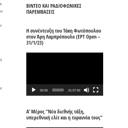
ι
ΒΙΝΤΕΟ ΚΑΙ ΡΑΔΙΟΦΩΝΙΚΕΣ
ΠΑΡΕΜΒΑΣΕΙΣ
νω
ν
Η συνέντευξη του Τάκη Φωτόπουλου
στον Άρη Λαμπρόπουλο (ΕΡΤ Open –
31/1/23)
Πρόγραμμα
ση
Αναπαραγωγής
Βίντεο
r.
00:00
01:07:00
Α’ Μέρος “Νέα διεθνής τάξη,
υπερεθνική ελίτ και η τυραννία τους”