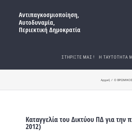
Μετάβαση
στο
περιεχόμενο
ΣΤΗΡΙΞΤΕ ΜΑΣ !
Η ΤΑΥΤΟΤΗΤΑ 
Αρχική
Ο ΒΡΩΜΙΚΟΣ
Καταγγελία του Δικτύου ΠΔ για την 
2012)