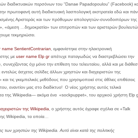
ικών διαδικτυακών περσόνων του “Danae Papadopoulou” (Facebook) κα
ί την πρωτοφανή αυτή διαδικτυακή λασπολογική εκστρατεία εδώ και πά
υλισμένης Αριστεράς και των πρόθυμων απολογητών-συνοδοιπόρων της
ατα», «άμεση …δημοκρατία» των επιτροπών και των αριστερών βουλευτώ
ουμε τεκμηριώσει.
r name SentientContrarian
, εμφανίστηκε στην ηλεκτρονική
ήστης με
user name Elp gr
απέτυχε παταγωδώς να διαστρεβλώσει την
υνεχίζοντας όχι μόνο την επίθεση του τελευταίου, αλλά και με διάθε
ε εντελώς άσχετες σελίδες άλλων χρηστών και διαχειριστών της
» και τις γκεμπελικές μεθόδους που χρησιμοποιεί στις άθλιες επιθέσεις
ου, εναντίον μας στο διαδίκτυο! Ο νέος χρήστης αυτός τελικά
α της Wikipedia— ακόμα ένα «sockpuppet», του αρχικού χρήστη Elp g
αχειριστών της Wikipedia
, ο χρήστης αυτός έγραφε σχόλια σε «Talk
ης Wikipedia, τα οποία…
ες των χρηστών της Wikipedia. Αυτό είναι κατά της πολιτικής