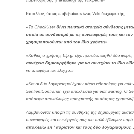
Επιπλέον, όπως επιβεβαίωσε ένας Wiki διαχειριστής,
«Το CheckUser
δίνει πειστικά στοιχεία σύνδεσης μετα
οποία σε συνδυασμό με τις συνεισφορές τους και τον 
χρησιμοποιούνται από τον ίδιο χρήστη
»
«Καθώς ο χρήστης Elp.gr είχε προειδοποιηθεί δύο φορές
συνέχεια δημιουργήθηκε για να συνεχίσει το ίδιο εί
να αποφύγει τον έλεγχο.»
«Και οι δύο λογαριασμοί έχουν πάρει ειδοποίηση για edit
SentientContrarian έχει αποκλειστεί για edit warring. Ο S
απόπειρα αποκάλυψης πραγματικής ταυτότητας χρηστών]
Λαμβάνοντας υπόψη τις συνθήκες της δημιουργίας ακατάλλ
συνεισφορές και οι ενέργειές σας πιο πολύ έβλαψαν παρά 
αποκλείω επ ‘ αόριστον και τους δύο λογαριασμούς
.