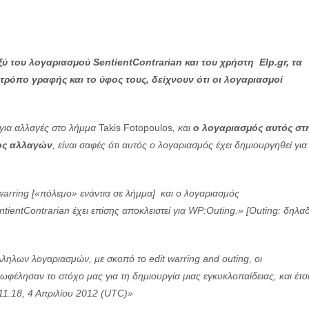
ξύ του λογαριασμού SentientContrarian και του χρήστη Elp.gr, τα
τρόπο γραφής και το ύφος τους, δείχνουν ότι οι λογαριασμοί
 για αλλαγές στο λήμμα
Takis Fotopoulos
, και
ο λογαριασμός αυτός στ
δος αλλαγών
, είναι σαφές ότι αυτός ο λογαριασμός έχει δημιουργηθεί για
 warring [«πόλεμο» ενάντια σε λήμμα] και ο λογαριασμός
entientContrarian έχει επίσης αποκλειστεί για WP:Outing.» [Outing: δηλα
ηλων λογαριασμών, με σκοπό το edit warring and outing, οι
ωφέλησαν το στόχο μας για τη δημιουργία μιας εγκυκλοπαίδειας, και έτσ
 11:18, 4 Απριλίου 2012 (UTC)»