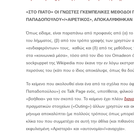
«ΣΤΟ ΠΙΑΤΟ» ΟΙ ΓΝΩΣΤΕΣ ΓΚΕΜΠΕΛΙΚΕΣ ΜΕΘΟΔΟΙ 
ΠΑΠΑΔΟΠΟΥΛΟΥ»/«ΑΙΡΕΤΙΚΟΣ», ΑΠΟΚΑΛΥΦΘΗΚΑΝ Κ
Όπως είδαμε, είναι παραπάνω από προφανές από (α) το
του λήμματος, (β) από τον τρόπο γραφής των χρηστών αυ
«ενδιαφερόντων» τους, καθώς και (δ) από τις μεθόδους 
στα «κοινωνικά μέσα», τόσο από τον ίδιο τον Omadeon 
sockpuppet της Wikipedia που έκανε την εν λόγω εκστρα
περσόνες του (κάτι που ο ίδιος αποκάλυψε, όπως θα δο
Το κείμενο που ακολουθεί είναι ένα από τα σχόλια που 
Παπαδοπούλου») σε Talk Page ενός, υποτίθεται, φιλικού
«βοήθεια» για τον σκοπό του. Το κείμενο έχει πλέον
διαγρ
πραγματικών στοιχείων («Outing») άλλων χρηστών και ακ
μήνυμα αποκαλύπτει (με πολλούς τρόπους όπως μπορείτε ν
κλίκα του που συμμετέχει σε αυτή την άθλια (και πιθανό
εκφυλισμένη «Αριστερά» και «αυτονομία»/«αναρχία».