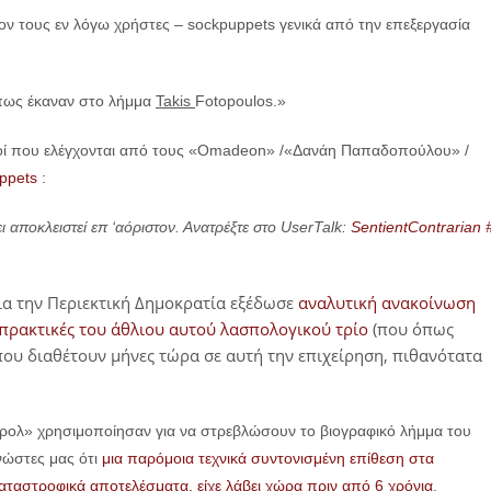
στον τους εν λόγω χρήστες – sockpuppets γενικά από την επεξεργασία
όπως έκαναν στο λήμμα
Takis
Fotopoulos.»
ασμοί που ελέγχονται από τους «Omadeon» /«Δανάη Παπαδοπούλου» /
ppets
:
ει αποκλειστεί επ ‘αόριστον. Ανατρέξτε στο UserTalk:
SentientContrarian 
ια την Περιεκτική Δημοκρατία εξέδωσε
αναλυτική ανακοίνωση
ς πρακτικές του άθλιου αυτού λασπολογικού τρίο
(που όπως
που διαθέτουν μήνες τώρα σε αυτή την επιχείρηση, πιθανότατα
«τρολ» χρησιμοποίησαν για να στρεβλώσουν το βιογραφικό λήμμα του
ώστες μας ότι
μια παρόμοια τεχνικά συντονισμένη επίθεση στα
αταστροφικά αποτελέσματα, είχε λάβει χώρα πριν από 6 χρόνια
.