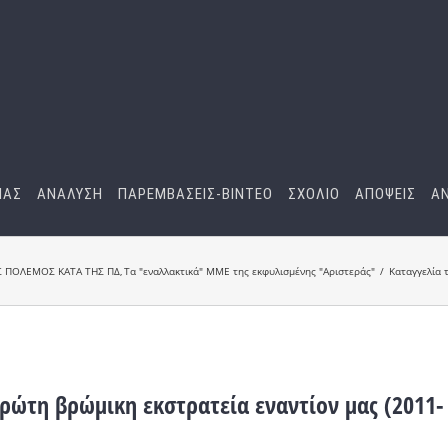
ΜΑΣ
ΑΝΑΛΥΣΗ
ΠΑΡΕΜΒΑΣΕΙΣ-BINTEO
ΣΧΟΛΙΟ
ΑΠΟΨΕΙΣ
Α
 ΠΟΛΕΜΟΣ ΚΑΤΑ ΤΗΣ ΠΔ
Τα "εναλλακτικά" ΜΜΕ της εκφυλισμένης "Αριστεράς"
Καταγγελία 
πρώτη βρώμικη εκστρατεία εναντίον μας (2011-