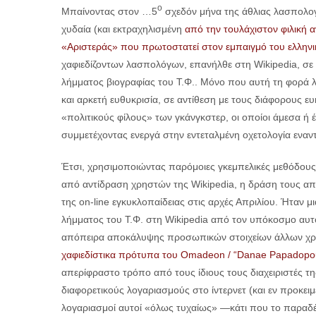
ο
Μπαίνοντας στον …5
σχεδόν μήνα της άθλιας λασπολογικ
χυδαία (και εκτραχηλισμένη
από την τουλάχιστον φιλική 
«Αριστεράς» που πρωτοστατεί στον εμπαιγμό του ελληνι
χαφιεδίζοντων λασπολόγων, επανήλθε στη Wikipedia, σε
λήμματος βιογραφίας του Τ.Φ.. Μόνο που αυτή τη φορά λο
και αρκετή ευθυκρισία, σε αντίθεση με τους διάφορους ε
«πολιτικούς φίλους» των γκάνγκστερ, οι οποίοι άμεσα ή 
συμμετέχοντας ενεργά στην εντεταλμένη οχετολογία εναντ
Έτσι, χρησιμοποιώντας παρόμοιες γκεμπελικές μεθόδους
από αντίδραση χρηστών της Wikipedia, η δράση τους απ
της on-line εγκυκλοπαίδειας στις αρχές Απριλίου. Ήταν
λήμματος του Τ.Φ. στη Wikipedia από τον υπόκοσμο αυτό
απόπειρα αποκάλυψης προσωπικών στοιχείων άλλων χρη
χαφιεδίστικα πρότυπα του Omadeon / “Danae Papadopoul
απερίφραστο τρόπο από τους ίδιους τους διαχειριστές 
διαφορετικούς λογαριασμούς στο ίντερνετ (και εν προκειμ
λογαριασμοί αυτοί «όλως τυχαίως» —κάτι που το παραδέ