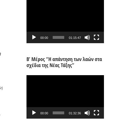
Πρόγραμμα
Αναπαραγωγής
Βίντεο
00:00
01:15:47
η
Β’ Μέρος “Η απάντηση των λαών στα
σχέδια της Νέας Τάξης”
Πρόγραμμα
Αναπαραγωγής
δή
Βίντεο
00:00
01:32:36
ι