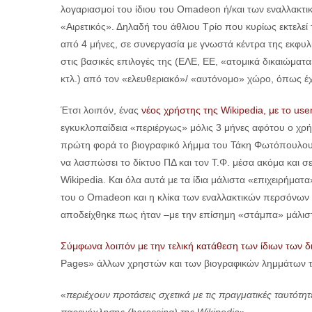
λογαριασμοί του ίδιου του Omadeon ή/και των εναλλακτ
«Αιρετικός». Δηλαδή του άθλιου Τρίο που κυρίως εκτελε
από 4 μήνες, σε συνεργασία με γνωστά κέντρα της εκφ
στις βασικές επιλογές της (ΕΛΕ, ΕΕ, «ατομικά δικαιώμ
κτλ.) από τον «ελευθεριακό»/ «αυτόνομο» χώρο, όπως έχ
Έτσι λοιπόν, ένας
νέος χρήστης της Wikipedia, με το use
εγκυκλοπαίδεια «περιέργως» μόλις 3 μήνες αφότου ο χρ
πρώτη φορά το βιογραφικό λήμμα του Τάκη Φωτόπουλου, σ
να λασπώσει το δίκτυο ΠΔ και τον Τ.Φ. μέσα ακόμα και σ
Wikipedia. Και όλα αυτά με τα ίδια μάλιστα «επιχειρήματα
του ο Omadeon και η κλίκα των εναλλακτικών περσόνων τ
αποδείχθηκε πως ήταν –με την επίσημη «στάμπα» μάλιστ
Σύμφωνα λοιπόν με την τελική κατάθεση των ίδιων των δι
Pages» άλλων χρηστών και των βιογραφικών λημμάτων τ
«
περιέχουν προτάσεις σχετικά με τις πραγματικές ταυτότητ
παρενόχλησης (
harassing) της Wikipedia
»