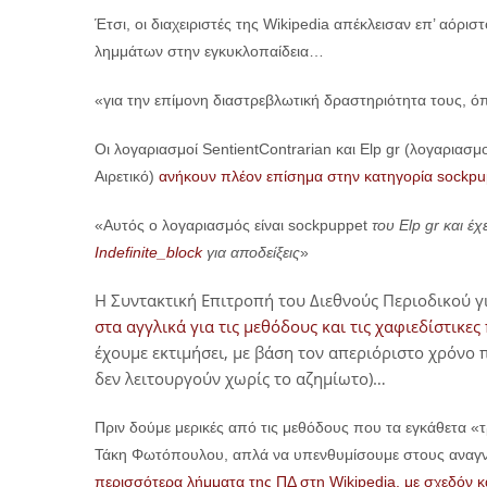
Έτσι, οι διαχειριστές της Wikipedia απέκλεισαν επ’ αόρι
λημμάτων στην εγκυκλοπαίδεια…
«για την επίμονη διαστρεβλωτική δραστηριότητα τους, 
Οι λογαριασμοί SentientContrarian και Elp gr (λογαρι
Αιρετικό)
ανήκουν πλέον επίσημα στην κατηγορία sockpu
«Αυτός ο λογαριασμός είναι sockpuppet
του Elp gr και έχ
Indefinite_block
για αποδείξεις
»
Η Συντακτική Επιτροπή του Διεθνούς Περιοδικού γ
στα αγγλικά για τις μεθόδους και τις χαφιεδίστικε
έχουμε εκτιμήσει, με βάση τον απεριόριστο χρόνο 
δεν λειτουργούν χωρίς το αζημίωτο)…
Πριν δούμε μερικές από τις μεθόδους που τα εγκάθετα 
Τάκη Φωτόπουλου, απλά να υπενθυμίσουμε στους αναγν
περισσότερα λήμματα της ΠΔ στη Wikipedia, με σχεδόν κ