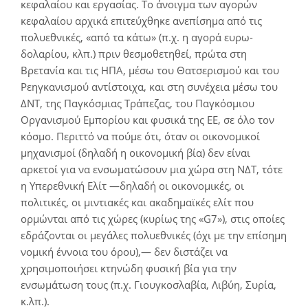
κεφαλαίου και εργασίας. Το άνοιγμα των αγορών
κεφαλαίου αρχικά επιτεύχθηκε ανεπίσημα από τις
πολυεθνικές, «από τα κάτω» (π.χ. η αγορά ευρω-
δολαρίου, κλπ.) πριν θεσμοθετηθεί, πρώτα στη
Βρετανία και τις ΗΠΑ, μέσω του Θατσερισμού και του
Ρεηγκανισμού αντίστοιχα, και στη συνέχεια μέσω του
ΔΝΤ, της Παγκόσμιας Τράπεζας, του Παγκόσμιου
Οργανισμού Εμπορίου και φυσικά της ΕΕ, σε όλο τον
κόσμο. Περιττό να πούμε ότι, όταν οι οικονομικοί
μηχανισμοί (δηλαδή η οικονομική βία) δεν είναι
αρκετοί για να ενσωματώσουν μια χώρα στη ΝΔΤ, τότε
η Υπερεθνική Ελίτ —δηλαδή οι οικονομικές, οι
πολιτικές, οι μιντιακές και ακαδημαϊκές ελίτ που
ορμώνται από τις χώρες (κυρίως της «G7»), στις οποίες
εδράζονται οι μεγάλες πολυεθνικές (όχι με την επίσημη
νομική έννοια του όρου),— δεν διστάζει να
χρησιμοποιήσει κτηνώδη φυσική βία για την
ενσωμάτωση τους (π.χ. Γιουγκοσλαβία, Λιβύη, Συρία,
κ.λπ.).