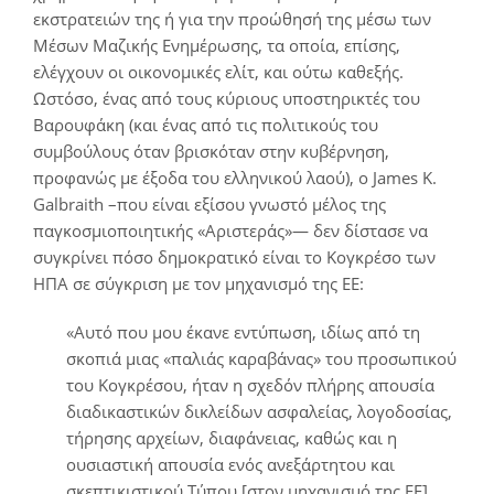
εκστρατειών της ή για την προώθησή της μέσω των
Μέσων Μαζικής Ενημέρωσης, τα οποία, επίσης,
ελέγχουν οι οικονομικές ελίτ, και ούτω καθεξής.
Ωστόσο, ένας από τους κύριους υποστηρικτές του
Βαρουφάκη (και ένας από τις πολιτικούς του
συμβούλους όταν βρισκόταν στην κυβέρνηση,
προφανώς με έξοδα του ελληνικού λαού), ο James K.
Galbraith –που είναι εξίσου γνωστό μέλος της
παγκοσμιοποιητικής «Αριστεράς»— δεν δίστασε να
συγκρίνει πόσο δημοκρατικό είναι το Κογκρέσο των
ΗΠΑ σε σύγκριση με τον μηχανισμό της ΕΕ:
«Αυτό που μου έκανε εντύπωση, ιδίως από τη
σκοπιά μιας «παλιάς καραβάνας» του προσωπικού
του Κογκρέσου, ήταν η σχεδόν πλήρης απουσία
διαδικαστικών δικλείδων ασφαλείας, λογοδοσίας,
τήρησης αρχείων, διαφάνειας, καθώς και η
ουσιαστική απουσία ενός ανεξάρτητου και
σκεπτικιστικού Τύπου [στον μηχανισμό της ΕΕ].