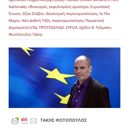
Nationale)
,
εθνικισμός
,
εκφυλισμένη αριστερα
,
Ευρωπαϊκή
Ένωση
,
Ζίζεκ Σλάβοϊ
,
ιδεολογική παγκοσμιοποίηση
,
Λε Πεν
Μαρίν
,
Νέα Διεθνή Τάξη
,
παγκοσμιοποίηση
,
Περιεκτική
Δημοκρατία (ΠΔ)
,
ΠΡΩΤΟΣΕΛΙΔΟ
,
ΣΥΡΙΖΑ
,
Σχέδιο Β
,
Τσόμσκυ
,
Φωτόπουλος Τάκης
Προβολή
μεγαλύτερης
εικόνας
ΤΑΚΗΣ ΦΩΤΟΠΟΥΛΟΣ