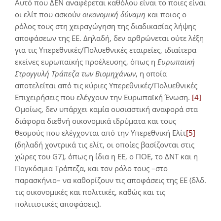
Αυτό που ΔΕΝ αναφέρεται καθόλου είναι το ποιες είναι
οι ελίτ που ασκούν
οικονομική δύναμη
και ποιος ο
ρόλος τους στη χειραγώγηση της διαδικασίας λήψης
αποφάσεων της ΕΕ. Δηλαδή, δεν αρθρώνεται ούτε λέξη
για τις Υπερεθνικές/Πολυεθνικές εταιρείες, ιδιαίτερα
εκείνες ευρωπαϊκής προέλευσης, όπως η
Ευρωπαϊκή
Στρογγυλή Τράπεζα των Βιομηχάνων
, η οποία
αποτελείται από τις κύριες Υπερεθνικές/Πολυεθνικές
Επιχειρήσεις που ελέγχουν την Ευρωπαϊκή Ένωση.
[4]
Ομοίως, δεν υπάρχει καμία ουσιαστική αναφορά στα
διάφορα διεθνή οικονομικά ιδρύματα και τους
θεσμούς που ελέγχονται από την Υπερεθνική Ελίτ
[5]
(δηλαδή χοντρικά τις ελίτ, οι οποίες βασίζονται στις
χώρες του G7), όπως η ίδια η ΕΕ, ο ΠΟΕ, το ΔΝΤ και η
Παγκόσμια Τράπεζα, και τον ρόλο τους –στο
παρασκήνιο– να καθορίζουν τις αποφάσεις της ΕΕ (δλδ.
τις οικονομικές και πολιτικές, καθώς και τις
πολιτιστικές αποφάσεις).