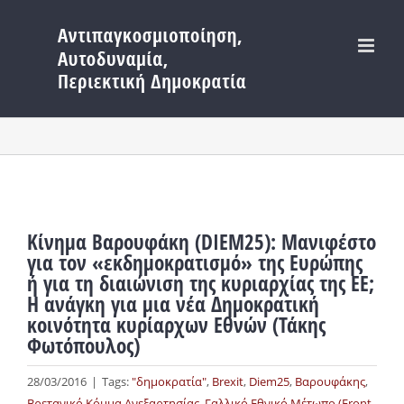
Μετάβαση
στο
περιεχόμενο
Κίνημα Βαρουφάκη (DIEM25): Μανιφέστο
για τον «εκδημοκρατισμό» της Ευρώπης
ή για τη διαιώνιση της κυριαρχίας της ΕΕ;
Η ανάγκη για μια νέα Δημοκρατική
κοινότητα κυρίαρχων Εθνών (Τάκης
Φωτόπουλος)
28/03/2016
|
Tags:
"δημοκρατία"
,
Brexit
,
Diem25
,
Βαρουφάκης
,
Βρετανικό Κόμμα Ανεξαρτησίας
,
Γαλλικό Εθνικό Μέτωπο (Front