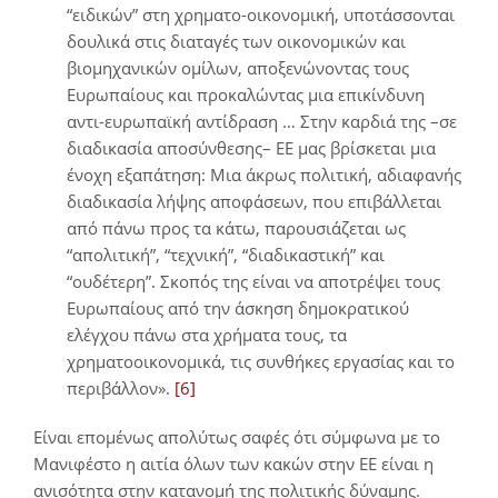
“ειδικών” στη χρηματο-οικονομική, υποτάσσονται
δουλικά στις διαταγές των οικονομικών και
βιομηχανικών ομίλων, αποξενώνοντας τους
Ευρωπαίους και προκαλώντας μια επικίνδυνη
αντι-ευρωπαϊκή αντίδραση … Στην καρδιά της –σε
διαδικασία αποσύνθεσης– ΕΕ μας βρίσκεται μια
ένοχη εξαπάτηση: Μια άκρως πολιτική, αδιαφανής
διαδικασία λήψης αποφάσεων, που επιβάλλεται
από πάνω προς τα κάτω, παρουσιάζεται ως
“απολιτική”, “τεχνική”, “διαδικαστική” και
“ουδέτερη”. Σκοπός της είναι να αποτρέψει τους
Ευρωπαίους από την άσκηση δημοκρατικού
ελέγχου πάνω στα χρήματα τους, τα
χρηματοοικονομικά, τις συνθήκες εργασίας και το
περιβάλλον».
[6]
Είναι επομένως απολύτως σαφές ότι σύμφωνα με το
Μανιφέστο η αιτία όλων των κακών στην ΕΕ είναι η
ανισότητα στην κατανομή της πολιτικής δύναμης.