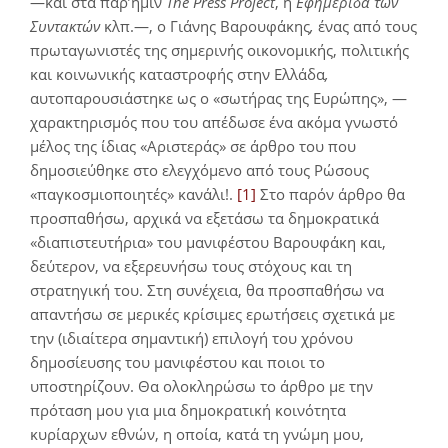
—και στα παρ’ημίν
The
Press
Project
, η
Εφημερίδα των
Συντακτών
κλπ.—, ο Γιάνης Βαρουφάκης
,
ένας από τους
πρωταγωνιστές της σημερινής οικονομικής, πολιτικής
και κοινωνικής καταστροφής στην Ελλάδα
,
αυτοπαρουσιάστηκε ως ο «σωτήρας της Ευρώπης», —
χαρακτηρισμός που του απέδωσε ένα ακόμα γνωστό
μέλος της ίδιας «Αριστεράς» σε άρθρο του που
δημοσιεύθηκε στο ελεγχόμενο από τους Ρώσους
«παγκοσμιοποιητές» κανάλι!.
[1]
Στο παρόν άρθρο θα
προσπαθήσω, αρχικά να εξετάσω τα δημοκρατικά
«διαπιστευτήρια» του μανιφέστου Βαρουφάκη και,
δεύτερον, να εξερευνήσω τους στόχους και τη
στρατηγική του. Στη συνέχεια, θα προσπαθήσω να
απαντήσω σε μερικές κρίσιμες ερωτήσεις σχετικά με
την (ιδιαίτερα σημαντική) επιλογή του χρόνου
δημοσίευσης του μανιφέστου και ποιοι το
υποστηρίζουν. Θα ολοκληρώσω το άρθρο με την
πρόταση μου για μια δημοκρατική κοινότητα
κυρίαρχων εθνών, η οποία, κατά τη γνώμη μου,