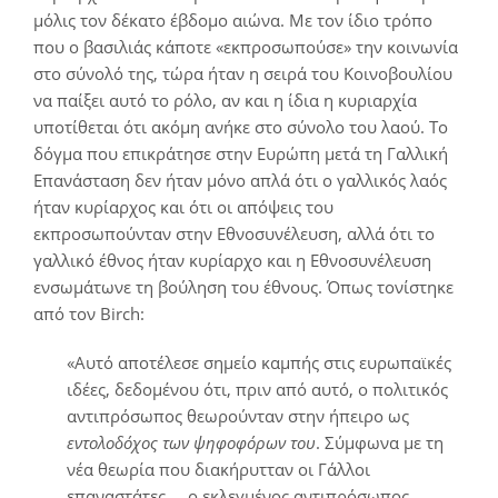
μόλις τον δέκατο έβδομο αιώνα. Με τον ίδιο τρόπο
που ο βασιλιάς κάποτε «εκπροσωπούσε» την κοινωνία
στο σύνολό της, τώρα ήταν η σειρά του Κοινοβουλίου
να παίξει αυτό το ρόλο, αν και η ίδια η κυριαρχία
υποτίθεται ότι ακόμη ανήκε στο σύνολο του λαού. Το
δόγμα που επικράτησε στην Ευρώπη μετά τη Γαλλική
Επανάσταση δεν ήταν μόνο απλά ότι ο γαλλικός λαός
ήταν κυρίαρχος και ότι οι απόψεις του
εκπροσωπούνταν στην Εθνοσυνέλευση, αλλά ότι το
γαλλικό έθνος ήταν κυρίαρχο και η Εθνοσυνέλευση
ενσωμάτωνε τη βούληση του έθνους. Όπως τονίστηκε
από τον Birch:
«Αυτό αποτέλεσε σημείο καμπής στις ευρωπαϊκές
ιδέες, δεδομένου ότι, πριν από αυτό, ο πολιτικός
αντιπρόσωπος θεωρούνταν στην ήπειρο ως
εντολοδόχος των ψηφοφόρων του
. Σύμφωνα με τη
νέα θεωρία που διακήρυτταν οι Γάλλοι
επαναστάτες … ο εκλεγμένος αντιπρόσωπος