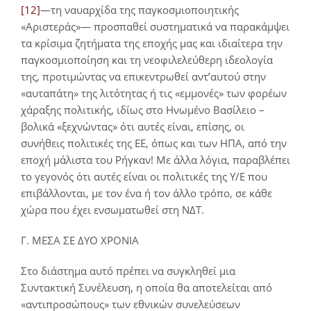
[12]
—τη ναυαρχίδα της παγκοσμιοποιητικής
«Αριστεράς»— προσπαθεί συστηματικά να παρακάμψει
τα κρίσιμα ζητήματα της εποχής μας και ιδιαίτερα την
παγκοσμιοποίηση και τη νεοφιλελεύθερη ιδεολογία
της, προτιμώντας να επικεντρωθεί αντ’αυτού στην
«αυταπάτη» της λιτότητας ή τις «εμμονές» των φορέων
χάραξης πολιτικής, ιδίως στο Ηνωμένο Βασίλειο –
βολικά «ξεχνώντας» ότι αυτές είναι, επίσης, οι
συνήθεις πολιτικές της ΕΕ, όπως και των ΗΠΑ, από την
εποχή μάλιστα του Ρήγκαν! Με άλλα λόγια, παραβλέπει
το γεγονός ότι αυτές είναι οι πολιτικές της Υ/Ε που
επιβάλλονται, με τον ένα ή τον άλλο τρόπο, σε κάθε
χώρα που έχει ενσωματωθεί στη ΝΔΤ.
Γ. ΜΕΣΑ ΣΕ ΔΥΟ ΧΡΟΝΙΑ
Στο διάστημα αυτό πρέπει να συγκληθεί μια
Συντακτική Συνέλευση, η οποία θα αποτελείται από
«αντιπροσώπους» των εθνικών συνελεύσεων