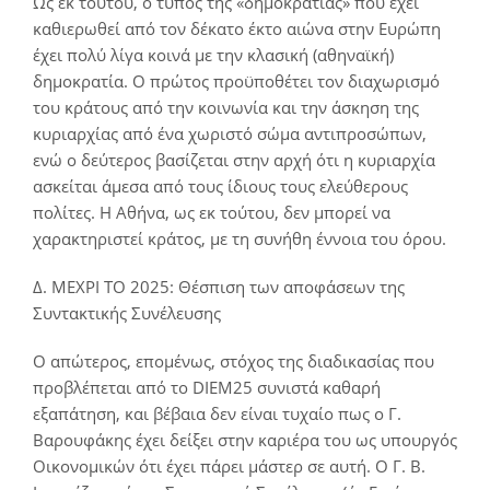
Ως εκ τούτου, ο τύπος της «δημοκρατίας» που έχει
καθιερωθεί από τον δέκατο έκτο αιώνα στην Ευρώπη
έχει πολύ λίγα κοινά με την κλασική (αθηναϊκή)
δημοκρατία. Ο πρώτος προϋποθέτει τον διαχωρισμό
του κράτους από την κοινωνία και την άσκηση της
κυριαρχίας από ένα χωριστό σώμα αντιπροσώπων,
ενώ ο δεύτερος βασίζεται στην αρχή ότι η κυριαρχία
ασκείται άμεσα από τους ίδιους τους ελεύθερους
πολίτες. Η Αθήνα, ως εκ τούτου, δεν μπορεί να
χαρακτηριστεί κράτος, με τη συνήθη έννοια του όρου.
Δ. ΜΕΧΡΙ ΤΟ 2025: Θέσπιση των αποφάσεων της
Συντακτικής Συνέλευσης
Ο απώτερος, επομένως, στόχος της διαδικασίας που
προβλέπεται από το DIEM25 συνιστά καθαρή
εξαπάτηση, και βέβαια δεν είναι τυχαίο πως ο Γ.
Βαρουφάκης έχει δείξει στην καριέρα του ως υπουργός
Οικονομικών ότι έχει πάρει μάστερ σε αυτή. Ο Γ. Β.