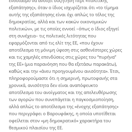
ενδοιασμό να ανοίξει συζήτηση περί «πολιτικής
εξαπάτησης», όταν ο ίδιος ισχυρίζεται ότι «το τίμημα
αυτής της εξαπάτησης είναι όχι απλώς το τέλος της
δημοκρατίας, αλλά και των κακών οικονομικών
πολιτικών», με τις οποίες εννοεί –όπως ο ίδιος εξηγεί
στη συνέχεια– τις πολιτικές λιτότητας που
εφαρμόζονται από τις ελίτ της ΕΕ, «που έχουν
αποτέλεσμα τη μόνιμη ύφεση στις ασθενέστερες χώρες
και τις χαμηλές επενδύσεις στις χώρες του “πυρήνα”
της ΕΕ» (μια παρανόηση που θα εξετάσω παρακάτω),
καθώς και την «άνευ προηγουμένου ανισότητα». Έτσι,
πληροφορούμαστε ότι η σημερινή, πρωτοφανής στα
χρονικά, ανισότητα δεν είναι αναπόφευκτο
αποτέλεσμα του ανοίγματος και της απελευθέρωσης
των αγορών που συνεπάγεται η παγκοσμιοποίηση,
αλλά απλώς το αποτέλεσμα της «ένοχης εξαπάτησης»
που περιγράφει ο Βαρουφάκης, η οποία υποτίθεται
οφείλεται στον «μη δημοκρατικό» χαρακτήρα του
θεσμικού πλαισίου της ΕΕ.