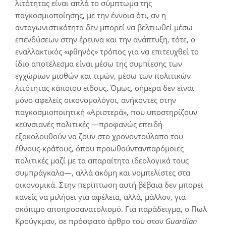
λιτότητας είναι απλά το σύμπτωμα της
παγκοσμιοποίησης, με την έννοια ότι, αν η
ανταγωνιστικότητα δεν μπορεί να βελτιωθεί μέσω
επενδύσεων στην έρευνα και την ανάπτυξη, τότε, ο
εναλλακτικός «φθηνός» τρόπος για να επιτευχθεί το
ίδιο αποτέλεσμα είναι μέσω της συμπίεσης των
εγχώριων μισθών και τιμών, μέσω των πολιτικών
λιτότητας κάποιου είδους. Όμως, σήμερα δεν είναι
μόνο αφελείς οικονομολόγοι, ανήκοντες στην
παγκοσμιοποιητική «Αριστερά», που υποστηρίζουν
κεϋνσιανές πολιτικές —προφανώς επειδή
εξακολουθούν να ζουν στο χρονοντούλαπο του
έθνους-κράτους, όπου προωθούντανπαρόμοιες
πολιτικές μαζί με τα απαραίτητα ιδεολογικά τους
συμπράγκαλα—, αλλά ακόμη και νομπελίστες στα
οικονομικά. Στην περίπτωση αυτή βέβαια δεν μπορεί
κανείς να μιλήσει για αφέλεια, αλλά, μάλλον, για
σκόπιμο αποπροσανατολισμό. Για παράδειγμα, ο Πωλ
Κρούγκμαν, σε πρόσφατο άρθρο του στον
Guardian