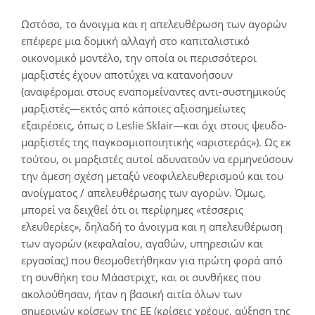
Ωστόσο, το άνοιγμα και η απελευθέρωση των αγορών
επέφερε μια δομική αλλαγή στο καπιταλιστικό
οικονομικό μοντέλο, την οποία οι περισσότεροι
μαρξιστές έχουν αποτύχει να κατανοήσουν
(αναφέρομαι στους εναπομείναντες αντι-συστημικούς
μαρξιστές—εκτός από κάποιες αξιοσημείωτες
εξαιρέσεις, όπως ο Leslie Sklair—και όχι στους ψευδο-
μαρξιστές της παγκοσμιοποιητικής «αριστεράς»). Ως εκ
τούτου, οι μαρξιστές αυτοί αδυνατούν να ερμηνεύσουν
την άμεση σχέση μεταξύ νεοφιλελευθερισμού και του
ανοίγματος / απελευθέρωσης των αγορών. Όμως,
μπορεί να δειχθεί ότι οι περίφημες «τέσσερις
ελευθερίες», δηλαδή το άνοιγμα και η απελευθέρωση
των αγορών (κεφαλαίου, αγαθών, υπηρεσιών και
εργασίας) που θεσμοθετήθηκαν για πρώτη φορά από
τη συνθήκη του Μάαστριχτ, και οι συνθήκες που
ακολούθησαν, ήταν η βασική αιτία όλων των
σημερινών κρίσεων της ΕΕ (κρίσεις χρέους, αύξηση της