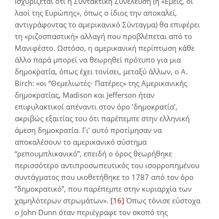
Ισχυρίζεται ότι η Συντακτική Συνέλευση (ή «Εμείς, οι
λαοί της Ευρώπης», όπως ο ίδιος την αποκαλεί,
αντιγράφοντας το αμερικανικό Σύνταγμα) θα επιφέρει
τη «ριζοσπαστική» αλλαγή που προβλέπεται από το
Μανιφέστο. Ωστόσο, η αμερικανική περίπτωση κάθε
άλλο παρά μπορεί να θεωρηθεί πρότυπο για μια
δημοκρατία, όπως έχει τονίσει, μεταξύ άλλων, ο Α.
Birch: «οι “Θεμελιωτές- Πατέρες» της Αμερικανικής
δημοκρατίας, Madison και Jefferson ήταν
επιφυλακτικοί απέναντι στον όρο ‘δημοκρατία’,
ακριβώς εξαιτίας του ότι παρέπεμπε στην ελληνική
άμεση δημοκρατία. Γι’ αυτό προτίμησαν να
αποκαλέσουν το αμερικανικό σύστημα
“ρεπουμπλικανικό”, επειδή ο όρος θεωρήθηκε
περισσότερο αντιπροσωπευτικός του ισορροπημένου
συντάγματος που υιοθετήθηκε το 1787 από τον όρο
“δημοκρατικό”, που παρέπεμπε στην κυριαρχία των
χαμηλότερων στρωμάτων».
[16]
Όπως τόνισε εύστοχα
ο John Dunn όταν περιέγραφε τον σκοπό της