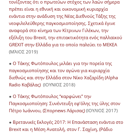
τονίζοντας ότι ο πρωτεύων στόχος των λαών σήμερα
πρέπει είναι η εθνική και οικονομική κυριαρχία
ενάντια στην ανάδυση της Νέας Διεθνούς Τάξης της
νεοφιλελεύθερης παγκοσμιοποίησης. Σχετικά έγινε
αναφορά στο κίνημα των Κίτρινων Γιλέκων, την
εξέλιξη του Brexit, την επιτακτικότητα ενός παλλαϊκού
GREXIT στην Ελλάδα για το οποίο παλεύει το ΜΕΚΕΑ
(ΜΆΙΟΣ 2019)
●
Ο Τάκης Φωτόπουλος μιλάει για την πορεία της
παγκοσμιοποίησης και τον αγώνα για κυριαρχία
διεθνώς και στην Ελλάδα στον Νίκο Χαζαρίδη (Alpha
Radio Καβάλας)
(ΙΟΥΝΙΟΣ 2018)
●
Ο Τάκης Φωτόπουλος “καρφώνει” την
Παγκοσμιοποίηση: Συνέντευξη εφ’όλης της ύλης στον
Πέτρο Ιωάννου, (Σπορnews Λάρισας)
(ΙΟΥΛΙΟΣ 2017)
●
Βρετανικές Εκλογές 2017: Η Επανάσταση ενάντια στο
Brexit και η Μέση Ανατολή, στον Γ. Σαχίνη, (Ράδιο