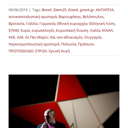
09/06/2019
|
Tags:
Brexit
,
Diem25
,
Grexit
,
grexit.gr
,
ΑΝΤΑΡΣΥΑ
,
αντικαπιταλιστική αριστερά
,
Βαρουφάκης
,
Βελόπουλος
,
Βρετανία
,
Γαλλία
,
Γερμανία
,
Εθνική κυριαρχία
,
Ελληνική Λύση
,
ΕΠΑΜ
,
Ευρώ
,
ευρωεκλογές
,
Ευρωπαϊκή Ένωση
,
Ιταλία
,
ΚΙΝΑΛ
,
ΚΚΕ
,
ΛΑΕ
,
Λε Πεν Μαρίν
,
ΝΔ
,
νεο-εθνικισμός
,
Ουγγαρία
,
παγκοσμιοποιητική αριστερά
,
Πολωνία
,
Πράσινοι
,
ΠΡΩΤΟΣΕΛΙΔΟ
,
ΣΥΡΙΖΑ
,
Χρυσή Αυγή