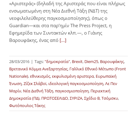
«Αριστεράς» (δηλαδή της Αριστεράς που είναι πλήρως
ενσωματωμένη στη Νέα Διεθνή Τάξη (ΝΔΤ) της
νεοφιλελεύθερης παγκοσμιοποίησης), όπως ο
Guardian—και στα παρ’ημίν The Press Project, η
Εφημερίδα των Συντακτών κλπ.—, ο Γιάνης
Βαρουφάκης, ένας από
[...]
28/03/2016
|
Tags:
"δημοκρατία"
,
Brexit
,
Diem25
,
Βαρουφάκης
,
Βρετανικό Κόμμα Ανεξαρτησίας
,
Γαλλικό Εθνικό Μέτωπο (Front
Nationale)
,
εθνικισμός
,
εκφυλισμένη αριστερα
,
Ευρωπαϊκή
Ένωση
,
Ζίζεκ Σλάβοϊ
,
ιδεολογική παγκοσμιοποίηση
,
Λε Πεν
Μαρίν
,
Νέα Διεθνή Τάξη
,
παγκοσμιοποίηση
,
Περιεκτική
Δημοκρατία (ΠΔ)
,
ΠΡΩΤΟΣΕΛΙΔΟ
,
ΣΥΡΙΖΑ
,
Σχέδιο Β
,
Τσόμσκυ
,
Φωτόπουλος Τάκης