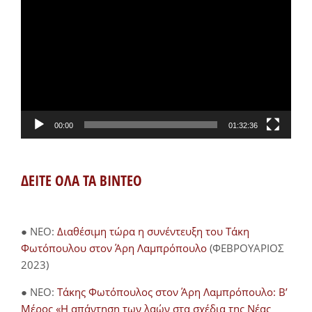
Αναπαραγωγής
Βίντεο
00:00
01:32:36
ΔΕΙΤΕ ΟΛΑ ΤΑ ΒΙΝΤΕΟ
● NEO:
Διαθέσιμη τώρα η συνέντευξη του Τάκη
Φωτόπουλου στον Άρη Λαμπρόπουλο
(ΦΕΒΡΟΥΑΡΙΟΣ
2023)
● NEO:
Τάκης Φωτόπουλος στον Άρη Λαμπρόπουλο: Β’
Μέρος «Η απάντηση των λαών στα σχέδια της Νέας