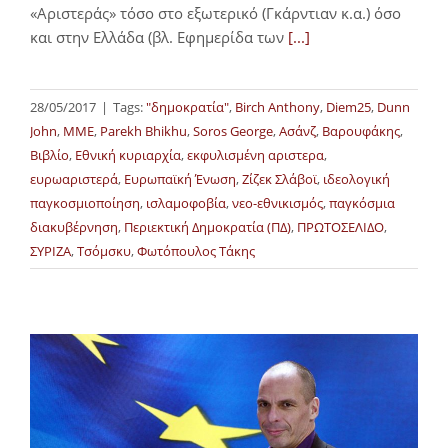
«Αριστεράς» τόσο στο εξωτερικό (Γκάρντιαν κ.α.) όσο
και στην Ελλάδα (βλ. Εφημερίδα των
[...]
28/05/2017
|
Tags:
"δημοκρατία"
,
Birch Anthony
,
Diem25
,
Dunn
John
,
MME
,
Parekh Bhikhu
,
Soros George
,
Ασάνζ
,
Βαρουφάκης
,
Βιβλίο
,
Εθνική κυριαρχία
,
εκφυλισμένη αριστερα
,
ευρωαριστερά
,
Ευρωπαϊκή Ένωση
,
Ζίζεκ Σλάβοϊ
,
ιδεολογική
παγκοσμιοποίηση
,
ισλαμοφοβία
,
νεο-εθνικισμός
,
παγκόσμια
διακυβέρνηση
,
Περιεκτική Δημοκρατία (ΠΔ)
,
ΠΡΩΤΟΣΕΛΙΔΟ
,
ΣΥΡΙΖΑ
,
Τσόμσκυ
,
Φωτόπουλος Τάκης