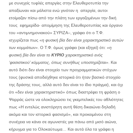
με συνεχείς τυφλές απεργίες στην Ελευθεροτυπία την
απαξίωναν και μάλιστα ενώ γινόταν η απεργία, αυτοι
ετοίμαζαν πίσω από την πλάτη των εργαζομένων την δική
τους εφημερίδα- απομίμηση της Ελευθεροτυπίας και όργανο
του «αντιμνημονιακού» ΣΥΡΙΖΑ–, γράφει ότι ο Τ.Φ.
ισχυρίζεται πως
«η φυσική βία δεν είναι χαρακτηριστικό αυτών
των κομμάτων»
. Ο Τ.Φ. όμως γράφει (και εξηγεί) ότι:
«η
φυσική βία δεν είναι το
ΚΥΡΙΟ
χαρακτηριστικό ενός
‘φασιστικού’ κόμματος, όπως συνήθως υποστηρίζεται»
. Και
αυτό διότι δεν είναι στοιχείο των προγραμματικών στόχων
τους (φυσικά αποδείχθηκε ιστορικά ότι ήταν βασικό στοιχείο
της δράσης τους, αλλά αυτό δεν είναι το ίδιο πράγμα), και όχι
ότι «δεν είναι χαρακτηριστικό» όπως διαστρέφει τη φράση ο
Ψαρράς ώστε να ολοκληρώσει τις γκεμπελικές του αθλιότητες
πως «Η εντελώς ανιστόρητη αυτή θέση δικαιώνει δηλαδή
ακόμα και τον ιστορικό φασισμό», και προκειμένου στη
συνέχεια να κάνει σε αγωνιστές για πάνω από μισό αιώνα,
κήρυγμα για το Ολοκαύτωμα… Και αυτά όλα τα γράφει η