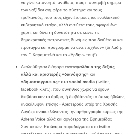
να γίνει κατανοητό, αντίθετα, πως η συντριβή σήμερα
των ναζί δεν συμφέρει το σύστημα και τους
τροϊκανούς, που τους είχαν έτοιμους ως εναλλακτικό
κυβερνητικό εταίρο, αλλά αντίθετα τους αφαιρεί ένα
χαρτί, και δίνει τη δυνατότητα σε κείνες τις
δημοκρατικές πατριωτικές δυνάμεις που διαθέτουν και
πρόταγμα και πρόγραμμα να αναπτυχθούν» (δηλαδή,
τον Γ. Καραμπελιά και το «Άρδην» του)!).
Ακολούθησαν διάφορα
παπαγαλάκια της δεξιάς
αλλά και αριστερής «διανόησης»
και
«δημοσιογραφίας»
στα
social media
(twitter,
facebook κ.λπ.), που συνήθως χωρίς να έχουν
διαβάσει καν το άρθρο, ή διαβάζοντάς το όπως ήθελαν,
ανακάλυψαν επίσης «Αριστερούς υπέρ της Χρυσής
Αυγής» ανακυκλώνοντας την αρθρογραφία κυρίως της
Athens Voice αλλά και αργότερα της Εφημερίδας
Συντακτών. Επώνυμα παραδείγματα στο twitter
αποτέλεσαν ο γνωστός συστημικός «φιλόσοφος» του