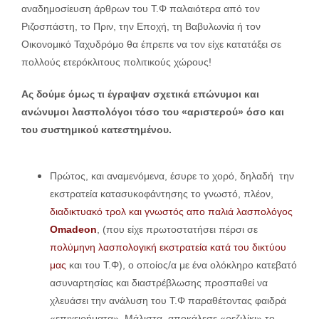
αναδημοσίευση άρθρων του Τ.Φ παλαιότερα από τον
Ριζοσπάστη, το Πριν, την Εποχή, τη Βαβυλωνία ή τον
Οικονομικό Ταχυδρόμο θα έπρεπε να τον είχε κατατάξει σε
πολλούς ετερόκλιτους πολιτικούς χώρους!
Ας δούμε όμως τι έγραψαν σχετικά επώνυμοι και
ανώνυμοι λασπολόγοι τόσο του «αριστερού» όσο και
του συστημικού κατεστημένου.
Πρώτος, και αναμενόμενα, έσυρε το χορό, δηλαδή την
εκστρατεία κατασυκοφάντησης το γνωστό, πλέον,
διαδικτυακό τρολ και γνωστός απο παλιά λασπολόγος
Omadeon
, (που είχε πρωτοστατήσει πέρσι σε
πολύμηνη λασπολογική εκστρατεία κατά του δικτύου
μας
και του Τ.Φ), ο οποίος/α με ένα ολόκληρο κατεβατό
ασυναρτησίας και διαστρέβλωσης προσπαθεί να
χλευάσει την ανάλυση του Τ.Φ παραθέτοντας φαιδρά
«επιχειρήματα». Μάλιστα, αποκάλεσε «ρεζιλίκι» το