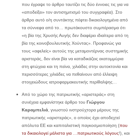
που έγραψε το άρθρο ταυτίζει τις δύο έννοιες τις για να
«αποδείξει» τον αντισημιτισμό του συγγραφέα). Στο
άρθρο αυτό ο/η συντάκτης πέφτει δικαιολογημένα από
τα σύννεφα από το… πρωτάκουστο συμπέρασμα ότι
«η βία της Χρυσής Αυγής δεν διαφέρει ιδιαίτερα από τη
βία της κοινοβουλευτικής Χούντας». Προφανώς για
τους «αφελείς» αυτούς της μεταμοντέρνας συστημικής
αριστεράς, δεν είναι βία να καταδικάζεις εκατομμύρια
στη φτώχεια και τη πείνα, χιλιάδες στην αυτοκτονία και
περισσότερες χιλιάδες να πεθαίνουν από έλλειψη
στοιχειώδους ιατροφαρμακευτικής περίθαλψης…
Από το χώρο της πατριωτικής «αριστεράς» στη
συνέχεια εμφανίστηκε άρθρο του
Γιώργου
Καραμπελιά
, γνωστού ινστρούχτορα μέρους της
πατριωτικής «αριστεράς», ο οποίος έχει αποδεχτεί
απόλυτα ΕΕ και καπιταλιστική παγκοσμιοποίηση (
που
τα δικαιολογεί μάλιστα για …πατριωτικούς λόγους
!), και