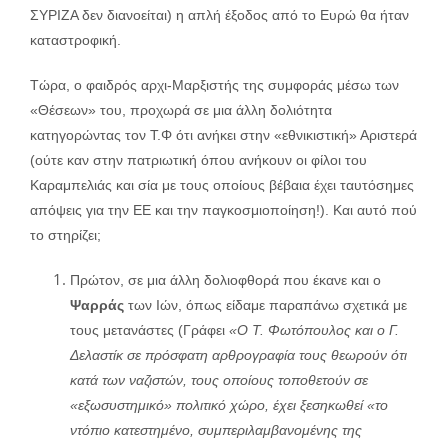
ΣΥΡΙΖΑ δεν διανοείται) η απλή έξοδος από το Ευρώ θα ήταν
καταστροφική.
Τώρα, ο φαιδρός αρχι-Μαρξιστής της συμφοράς μέσω των
«Θέσεων» του, προχωρά σε μια άλλη δολιότητα
κατηγορώντας τον Τ.Φ ότι ανήκει στην «εθνικιστική» Αριστερά
(ούτε καν στην πατριωτική όπου ανήκουν οι φίλοι του
Καραμπελιάς και σία με τους οποίους βέβαια έχει ταυτόσημες
απόψεις για την ΕΕ και την παγκοσμιοποίηση!). Και αυτό πού
το στηρίζει;
Πρώτον, σε μια άλλη δολιοφθορά που έκανε και ο
Ψαρράς
των Ιών, όπως είδαμε παραπάνω σχετικά με
τους μετανάστες (Γράφει
«Ο Τ. Φωτόπουλος και ο Γ.
Δελαστίκ σε πρόσφατη αρθρογραφία τους θεωρούν ότι
κατά των ναζιστών, τους οποίους τοποθετούν σε
«εξωσυστημικό» πολιτικό χώρο, έχει ξεσηκωθεί «το
ντόπιο κατεστημένο, συμπεριλαμβανομένης της