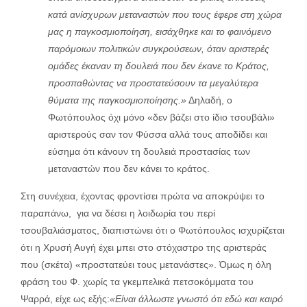
κατά ανίσχυρων μεταναστών που τους έφερε στη χώρα
μας η παγκοσμιοποίηση, εισάχθηκε και το φαινόμενο
παρόμοιων πολιτικών συγκρούσεων, όταν αριστερές
ομάδες έκαναν τη δουλειά που δεν έκανε το Κράτος,
προσπαθώντας να προστατεύσουν τα μεγαλύτερα
θύματα της παγκοσμιοποίησης.»
Δηλαδή, ο
Φωτόπουλος όχι μόνο «δεν βάζει στο ίδιο τσουβάλι»
αριστερούς σαν τον Φύσσα αλλά τους αποδίδει και
εύσημα ότι κάνουν τη δουλειά προστασίας των
μεταναστών που δεν κάνει το κράτος.
Στη συνέχεια, έχοντας φροντίσει πρώτα να αποκρύψει το
παραπάνω, για να δέσει η λοιδωρία του περί
τσουβαλιάσματος, διαπιστώνει ότι ο Φωτόπουλος ισχυρίζεται
ότι η Χρυσή Αυγή έχει μπει στο στόχαστρο της αριστεράς
που (σκέτα) «προστατεύει τους μετανάστες». Όμως η όλη
φράση του Φ. χωρίς τα γκεμπελικά πετσοκόμματα του
Ψαρρά, είχε ως εξής:
«Είναι άλλωστε γνωστό ότι εδώ και καιρό