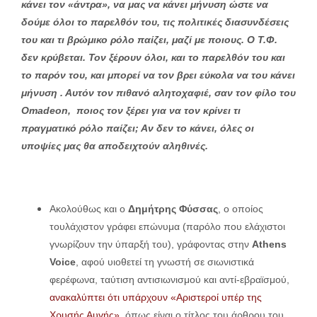
κάνει τον «άντρα», να μας να κάνει μήνυση ώστε να
δούμε όλοι το παρελθόν του, τις πολιτικές διασυνδέσεις
του και τι βρώμικο ρόλο παίζει, μαζί με ποιους. Ο Τ.Φ.
δεν κρύβεται. Τον ξέρουν όλοι, και το παρελθόν του και
το παρόν του, και μπορεί να τον βρει εύκολα να του κάνει
μήνυση . Αυτόν τον πιθανό αλητοχαφιέ, σαν τον φίλο του
Omadeon, ποιος τον ξέρει για να τον κρίνει τι
πραγματικό ρόλο παίζει; Αν δεν το κάνει, όλες οι
υποψίες μας θα αποδειχτούν αληθινές.
Ακολούθως και ο
Δημήτρης Φύσσας
, ο οποίος
τουλάχιστον γράφει επώνυμα (παρόλο που ελάχιστοι
γνωρίζουν την ύπαρξή του), γράφοντας στην
Athens
Voice
, αφού υιοθετεί τη γνωστή σε σιωνιστικά
φερέφωνα, ταύτιση αντισιωνισμού και αντί-εβραϊσμού,
ανακαλύπτει ότι υπάρχουν «Αριστεροί υπέρ της
Χρυσής Αυγής»,
όπως είναι ο τίτλος του άρθρου του