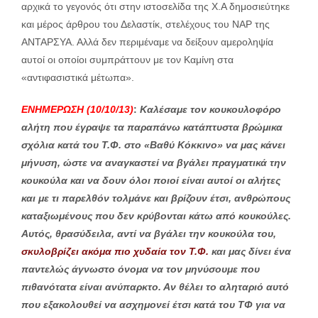
αρχικά το γεγονός ότι στην ιστοσελίδα της Χ.Α δημοσιεύτηκε
και μέρος άρθρου του Δελαστίκ, στελέχους του ΝΑΡ της
ΑΝΤΑΡΣΥΑ. Αλλά δεν περιμέναμε να δείξουν αμεροληψία
αυτοί οι οποίοι συμπράττουν με τον Καμίνη στα
«αντιφασιστικά μέτωπα».
ΕΝΗΜΕΡΩΣΗ (10/10/13)
:
Καλέσαμε τον κουκουλοφόρο
αλήτη που έγραψε τα παραπάνω κατάπτυστα βρώμικα
σχόλια κατά του Τ.Φ. στο «Βαθύ Κόκκινο» να μας κάνει
μήνυση, ώστε να αναγκαστεί να βγάλει πραγματικά την
κουκούλα και να δουν όλοι ποιοί είναι αυτοί οι αλήτες
και με τι παρελθόν τολμάνε και βρίζουν έτσι, ανθρώπους
καταξιωμένους που δεν κρύβονται κάτω από κουκούλες.
Αυτός, θρασύδειλα, αντί να βγάλει την κουκούλα του,
σκυλοβρίζει ακόμα πιο χυδαία τον Τ.Φ.
και μας δίνει ένα
παντελώς άγνωστο όνομα να τον μηνύσουμε που
πιθανότατα είναι ανύπαρκτο. Αν θέλει το αληταριό αυτό
που εξακολουθεί να ασχημονεί έτσι κατά του ΤΦ για να