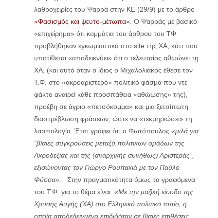
λαθροχειρίες του Ψαρρά στην ΚΕ (29/9) με το άρθρο
«Φασισμός και ψευτο-μέτωπα»
. Ο Ψαρράς με βασικό
«επιχείρημα» ότι κομμάτια του άρθρου του ΤΦ
προβλήθηκαν εγκωμιαστικά στο site της ΧΑ, κάτι που
υποτίθεται «αποδεικνύει» ότι ο τελευταίος αθωώνει τη
ΧΑ, (και αυτό όταν ο ίδιος ο Μιχαλολιάκος έθεσε τον
Τ.Φ. στο «ακροαριστερό» πολιτικό φάσμα που ντε
φάκτο αναιρεί κάθε προσπάθεια «αθώωσης» της),
προέβη σε άγριο «πετσόκομμα» και μια ξετσίπωτη
διαστρέβλωση φράσεων, ώστε να «τεκμηριώσει» τη
λασπολογία. Έτσι γράφει ότι ο Φωτόπουλος
«μιλά για
“βίαιες συγκρούσεις μεταξύ πολιτικών ομάδων της
Ακροδεξιάς και της (αναρχικής συνήθως) Αριστεράς”,
εξισώνοντας τον Γιώργο Ρουπακιά με τον Παύλο
Φύσσα»
. Στην πραγματικότητα όμως τα γραφόμενα
του Τ.Φ. για το θέμα είναι:
«Με την μαζική είσοδο της
Χρυσής Αυγής (ΧΑ) στο Ελληνικό πολιτικό τοπίο, η
οποία αποδεδειγμένα επιδιδόταν σε βίαιες επιθέσεις