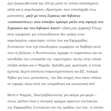
έχει ξεσηκωθεί κατά της ΧΑ όχι μόνο το ντόπιο κατεστημένο
,
αλλά και η εκφυλισμένη «Αριστερά»
που υποστηρίζει τους
μετανάστες,
μαζί με τους Σύριους και Λιβύους
«επαναστάτες» που έπαιξαν κρίσιμο ρόλο στη σφαγή του
Συριακού και του Λιβυκού λαού
!» (δική μας έμφαση)
Όπως
είναι προφανές για οποιονδήποτε δεν ανήκει στην
εκφυλισμένη «αριστερά» τύπου Ιών και Εφημερίδας
Συντακτών που έχει επενδυμένο συμφέρον να διαβάζει αυτό
που τη βολεύει, ο Φωτόπουλος έγραψε το παραπάνω για να
καταδείξει την υποκρισία της «αριστεράς» αυτής στην οποία
επάξια ανήκει και ο Ψαρράς. Δηλαδή μιας αριστεράς η οποία
έχοντας δεχτεί απόλυτα παγκοσμιοποίηση και ΕΕ, πολεμά
δήθεν για τους μετανάστες, την ίδια στιγμή που κάνει πλάτες
σε σφαγές λαών από την υπερεθνική και σιωνιστική ελίτ!
Μετά ο Ψαρράς, διαστρεβλώνοντας για ακόμα μια φορά –
όπως μάλλον είναι η κεντρική γραμμή αρκετών συντακτών
της Εφημερίδας Συντακτών και της ομάδας των Ιών, οι οποίοι