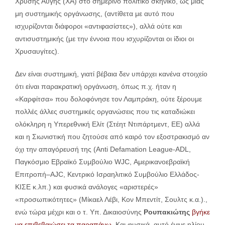
Χρυσής Αυγής (ΧΑ) στο σημερινό πολιτικό σκηνικό, ως μιας
μη συστημικής οργάνωσης, (αντίθετα με αυτό που
ισχυρίζονται διάφοροι «αντιφασίστες»), αλλά ούτε και
αντισυστημικής (με την έννοια που ισχυρίζονται οι ίδιοι οι
Χρυσαυγίτες).
Δεν είναι συστημική, γιατί βέβαια δεν υπάρχει κανένα στοιχείο
ότι είναι παρακρατική οργάνωση, όπως π.χ. ήταν η
«Καρφίτσα» που δολοφόνησε τον Λαμπράκη, ούτε ξέρουμε
πολλές άλλες συστημικές οργανώσεις που τις καταδιώκει
ολόκληρη η Υπερεθνική Ελίτ (Στέητ Ντιπάρτμεντ, ΕΕ) αλλά
και η Σιωνιστική που ζητούσε από καιρό τον εξοστρακισμό αν
όχι την απαγόρευσή της (Anti Defamation League-ADL,
Παγκόσμιο Εβραϊκό Συμβούλιο WJC, Αμερικανοεβραϊκή
Επιτροπή–AJC, Κεντρικό Ισραηλιτικό Συμβούλιο Ελλάδος-
ΚΙΣΕ κ.λπ.) και φυσικά ανάλογες «αριστερές»
«προσωπικότητες» (Μίκαελ Λέβι, Κον Μπεντίτ, Σουλτς κ.α.).,
ενώ τώρα μέχρι και ο τ. Υπ. Δικαιοσύνης
Ρουπακιώτης
βγήκε
να επιβεβαιώσει τα παραπάνω
. Και φυσικά, αυτό έγινε ηλίου