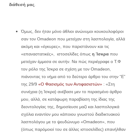
διάθεσή μας
.
Όμως, δεν ήταν μόνο άθλιοι ανώνυμοι κουκουλοφόροι
σαν τον Omadeon που μετείχαν στη λασπολογία, αλλά
ακόμη και «έγκυρες», που παριστάνουν και τις
«επαναστατικές», ιστοσελίδες όπως
η Ίσκρα
που
μετείχαν έμμεσα σε αυτήν. Να πώς περιέγραφε ο Τ.Φ
τον ρόλο της Ίσκρα σε σχέση με τον Omadeon,
πιάνοντας το νήμα από το δεύτερο άρθρο του στην “Ε”
της 29/9
«Ο Φασισμός των Αντιφασιστών»
: «Στη
συνέχεια (η Ίσκρα) ανέβασε μεν το περασμένο άρθρο
μου, αλλά, σε κατάφωρη παραβίαση της ίδιας της
δεοντολογίας της, δημοσίευσε μαζί και λασπολογικά
σχόλια εναντίον μου κάποιου γνωστού διαδικτυακού
λασπολόγου με το ψευδώνυμο «Omadeon», που
(όπως παρόμοιοί του σε άλλες ιστοσελίδες) επανήλθαν