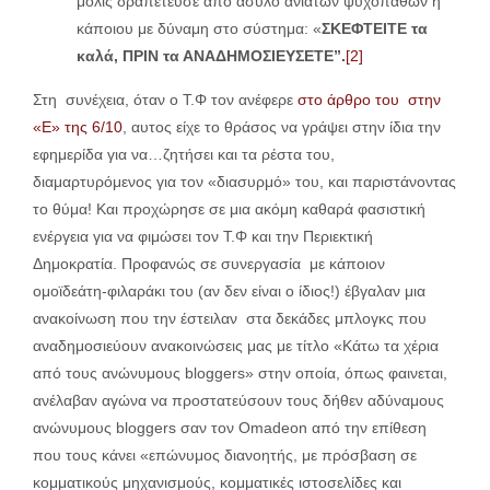
μόλις δραπέτευσε από άσυλο ανιάτων ψυχοπαθών ή
κάποιου με δύναμη στο σύστημα: «
ΣΚΕΦΤΕΙΤΕ τα
καλά, ΠΡΙΝ τα ΑΝΑΔΗΜΟΣΙΕΥΣΕΤΕ”.
[2]
Στη συνέχεια, όταν ο Τ.Φ τον ανέφερε
στο άρθρο του στην
«Ε» της 6/10
, αυτος είχε το θράσος να γράψει στην ίδια την
εφημερίδα για να…ζητήσει και τα ρέστα του,
διαμαρτυρόμενος για τον «διασυρμό» του, και παριστάνοντας
το θύμα! Και προχώρησε σε μια ακόμη καθαρά φασιστική
ενέργεια για να φιμώσει τον Τ.Φ και την Περιεκτική
Δημοκρατία. Προφανώς σε συνεργασία με κάποιον
ομοϊδεάτη-φιλαράκι του (αν δεν είναι ο ίδιος!) έβγαλαν μια
ανακοίνωση που την έστειλαν στα δεκάδες μπλογκς που
αναδημοσιεύουν ανακοινώσεις μας με τίτλο «Κάτω τα χέρια
από τους ανώνυμους bloggers» στην οποία, όπως φαινεται,
ανέλαβαν αγώνα να προστατεύσουν τους δήθεν αδύναμους
ανώνυμους bloggers σαν τον Omadeon από την επίθεση
που τους κάνει «επώνυμος διανοητής, με πρόσβαση σε
κομματικούς μηχανισμούς, κομματικές ιστοσελίδες και