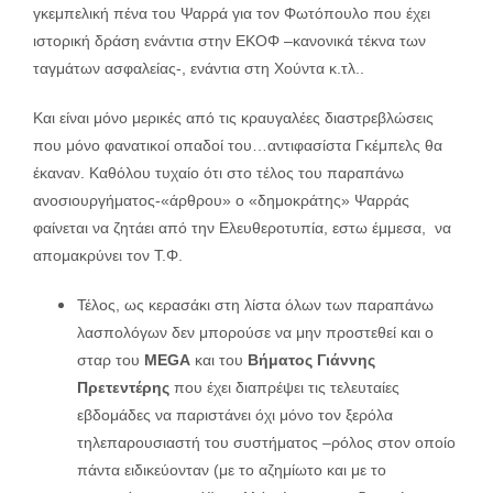
γκεμπελική πένα του Ψαρρά για τον Φωτόπουλο που έχει
ιστορική δράση ενάντια στην ΕΚΟΦ –κανονικά τέκνα των
ταγμάτων ασφαλείας-, ενάντια στη Χούντα κ.τλ..
Και είναι μόνο μερικές από τις κραυγαλέες διαστρεβλώσεις
που μόνο φανατικοί οπαδοί του…αντιφασίστα Γκέμπελς θα
έκαναν. Καθόλου τυχαίο ότι στο τέλος του παραπάνω
ανοσιουργήματος-«άρθρου» ο «δημοκράτης» Ψαρράς
φαίνεται να ζητάει από την Ελευθεροτυπία, εστω έμμεσα, να
απομακρύνει τον Τ.Φ.
Τέλος, ως κερασάκι στη λίστα όλων των παραπάνω
λασπολόγων δεν μπορούσε να μην προστεθεί και ο
σταρ του
MEGA
και του
Βήματος
Γιάννης
Πρετεντέρης
που έχει διαπρέψει τις τελευταίες
εβδομάδες να παριστάνει όχι μόνο τον ξερόλα
τηλεπαρουσιαστή του συστήματος –ρόλος στον οποίο
πάντα ειδικεύονταν (με το αζημίωτο και με το