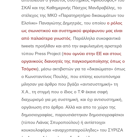
ΣΚΑΪ και της Καθημερινής Πάσχος Μανδραβέλης, το
στέλεχος της ΜΚΟ «Παρατηρητήριο δικαιωμάτων του
Ελσίνκι» Παναγιώτης Δημητράς, του οποίου
ο ρόλος
ως σιωνιστικού και συστημικού φερέφωνου μας είναι
από παλαιότερα γνωστός
. Παράλληλα συκοφαντικά
tweets προήλθαν και από την εκφυλισμένη αριστερά
τύπου Press Project (
που ομνύει στην ΕΕ και στους
οργανικούς διανοητές της παγκοσμιοποίησης όπως ο
Τσόμσκι
), μέσω ακτιβιστών για τα «δικαιώματα» όπως
ο Κωνσταντίνος Πουλής, που επίσης κουτοπόνηρα
μίλησαν για άρθρο που βγάζει «αντισυστημική» τη
Χ.Α., τη στιγμή που ο ίδιος ο Τ.Φ έκανε σαφή
διαχωρισμό για μη συστημική, και όχι αντισυστημική,
οργάνωση στο άρθρο. Αλλά και απο το χώρο της
δημοσιογραφίας, παρουσιάστηκαν δημοσιογραφίσκοι
(τύπου Λιάνας Σπυροπούλου) ή αντίστοιχοι
κουκουλοφόροι «αναρχοπατερούληδες» του ΣΥΡΙΖΑ