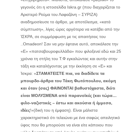
γεγονός ότι η ιστοσελίδα Iskra.gr (που διαχειρίζεται το
Αριστερό Ρεύμα του Λαφαζάνη – ΣΥΡΙΖΑ)
αναδημοσίευσε το άρθρο, με αποτέλεσμα, «κατά
σύμπτωση», λίγες ώρες αργότερα να κατέβει από την
ΊΣΚΡΑ, σε συμμόρφωση με τις απαιτήσεις του
..Omadeon! Σαν να μην έφτανε αυτό, αποκάλεσε την
«Ε» «πατσαβουροφυλλάδα» που φιλοξενεί εδώ και 25
χρόνια τη στήλη του Τ.Φ εγκαλώντας και αυτήν στην
τάξη και καταλήγοντας με την έκκληση σε «Ε» και
Ίσκρα: «
ΣΤΑΜΑΤΕΙΣΤΕ
πια, να διαδίδετε τα
μπουρδο-άρθρα του Τάκη Φωτόπουλου, ακόμη
και όταν (σας) ΦΑΙΝΟΝΤΑΙ βαθυστόχαστα, διότι
είναι ΜΟΛΥΣΜΕΝΑ από παρανοϊκές (και τώρα…
φιλο-ναζιστικές – έστω και ακούσια ή έμμεσα,
ιδέες
!»(δική του η έμφαση). Είναι μάλιστα
χαρακτηριστικό ότι τελειώνει με ένα σαφώς απειλητικό
ύφος που θα μπορούσε να είναι είτε κάποιου που