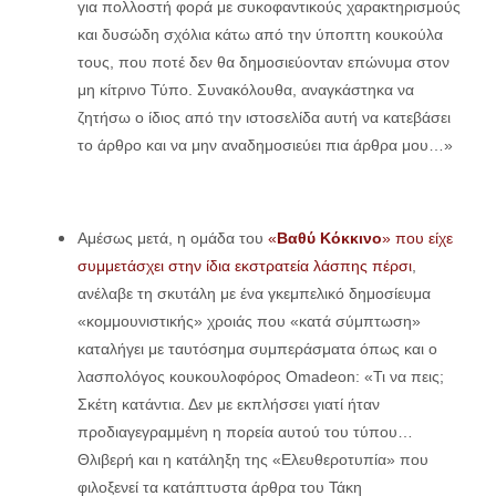
για πολλοστή φορά με συκοφαντικούς χαρακτηρισμούς
και δυσώδη σχόλια κάτω από την ύποπτη κουκούλα
τους, που ποτέ δεν θα δημοσιεύονταν επώνυμα στον
μη κίτρινο Τύπο. Συνακόλουθα, αναγκάστηκα να
ζητήσω ο ίδιος από την ιστοσελίδα αυτή να κατεβάσει
το άρθρο και να μην αναδημοσιεύει πια άρθρα μου…»
Αμέσως μετά, η ομάδα του
«
Βαθύ Κόκκινο
» που είχε
συμμετάσχει στην ίδια εκστρατεία λάσπης πέρσι
,
ανέλαβε τη σκυτάλη με ένα γκεμπελικό δημοσίευμα
«κομμουνιστικής» χροιάς που «κατά σύμπτωση»
καταλήγει με ταυτόσημα συμπεράσματα όπως και ο
λασπολόγος κουκουλοφόρος Omadeon: «Τι να πεις;
Σκέτη κατάντια. Δεν με εκπλήσσει γιατί ήταν
προδιαγεγραμμένη η πορεία αυτού του τύπου…
Θλιβερή και η κατάληξη της «Ελευθεροτυπία» που
φιλοξενεί τα κατάπτυστα άρθρα του Τάκη