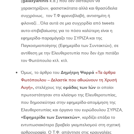
(
galaxyarchis
κ.α.) που δεν διστάζουν να
χαρακτηρίζουν, φασιστικότατα αλλά και θρασύδειλα
συγχρόνως, τον Τ.Φ φρενοβλαβή, αντισημίτη ή
φιλοναζί…Όλα αυτά σε μια συγχορδία από tweets
αυτο-επιβεβαίωσης για το πόσο καλύτερη είναι η
εφημερίδα-παραμάγαζο του ΣΥΡΙΖΑ και της
Παγκοσμιοποίησης (Εφημερίδα των Συντακτών), σε
αντίθεση με την Ελευθεροτυπία που δεν έχει πετάξει
τον Φωτόπουλο κτλ. κτλ.
Όμως, το άρθρο του
Δημήτρη
Ψαρρά
«Τα άρθρα
Φωτόπουλου – Δελαστίκ που αθωώνουν τη Χρυσή
Αυγή»
,
στελέχους της
ομάδας των Ιών
οι οποίοι
πρωτοστάτησαν στο κλείσιμο της Ελευθεροτυπίας,
που δημοσιεύτηκε στην εφημερίδα-απομίμηση της
Ελευθεροτυπίας και όργανο του ευρώδουλου ΣΥΡΙΖΑ,
«Εφημερίδα των Συντακτών»
, κερδίζει επάξια το
εντυπωσιακότερο βραβείο γκεμπελισμού στη σχετική
αρθρογραφία. Ο Τ.Φ. απάντησε στις κραυγαλέες