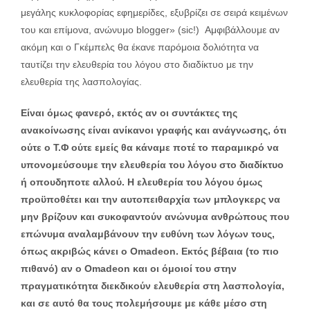
μεγάλης κυκλοφορίας εφημερίδες, εξυβρίζει σε σειρά κειμένων
του και επίμονα, ανώνυμο blogger» (sic!) Αμφιβάλλουμε αν
ακόμη και ο Γκέμπελς θα έκανε παρόμοια δολιότητα να
ταυτίζει την ελευθερία του λόγου στο διαδίκτυο με την
ελευθερία της λασπολογίας.
Είναι όμως φανερό, εκτός αν οι συντάκτες της
ανακοίνωσης είναι ανίκανοι γραφής και ανάγνωσης, ότι
ούτε ο Τ.Φ ούτε εμείς θα κάναμε ποτέ το παραμικρό να
υπονομεύσουμε την ελευθερία του λόγου στο διαδίκτυο
ή οπουδηποτε αλλού. Η ελευθερία του λόγου όμως
προϋποθέτει και την αυτοπειθαρχία των μπλογκερς να
μην βρίζουν και συκοφαντούν ανώνυμα ανθρώπους που
επώνυμα αναλαμβάνουν την ευθύνη των λόγων τους,
όπως ακριβώς κάνει ο Omadeon. Εκτός βέβαια (το πιο
πιθανό) αν ο
Omadeon
και οι όμοιοί του στην
πραγματικότητα διεκδικούν ελευθερία στη λασπολογία,
και σε αυτό θα τους πολεμήσουμε με κάθε μέσο στη