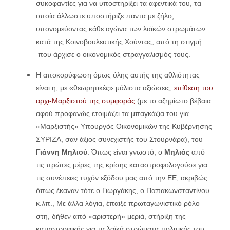
συκοφαντίες για να υποστηρίξει τα αφεντικά του, τα
οποία άλλωστε υποστήριζε παντα με ζήλο,
υπονομεύοντας κάθε αγώνα των λαϊκών στρωμάτων
κατά της Κοινοβουλευτικής Χούντας, από τη στιγμή
που άρχισε ο οικονομικός στραγγαλισμός τους.
Η αποκορύφωση όμως όλης αυτής της αθλιότητας
είναι η, με «θεωρητικές» μάλιστα αξιώσεις,
επίθεση του
αρχι-Μαρξιστού της συμφοράς
(με το αζημίωτο βέβαια
αφού προφανώς ετοιμάζει τα μπαγκάζια του για
«Μαρξιστής» Υπουργός Οικονομικών της Κυβέρνησης
ΣΥΡΙΖΑ, σαν άξιος συνεχιστής του Στουρνάρα), του
Γιάννη Μηλιού
. Όπως είναι γνωστό, ο
Μηλιός
από
τις πρώτες μέρες της κρίσης καταστροφολογούσε για
τις συνέπειες τυχόν εξόδου μας από την ΕΕ, ακριβώς
όπως έκαναν τότε ο Γιωργάκης, ο Παπακωνσταντίνου
κ.λπ., Με άλλα λόγια, έπαιξε πρωταγωνιστικό ρόλο
στη, δήθεν από «αριστερή» μεριά, στήριξη της
καταστροφικής για τα λαϊκά στρώματα πολιτικής του