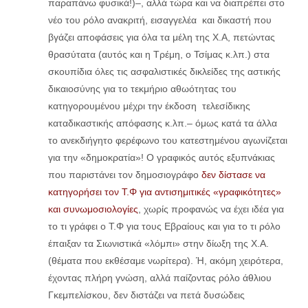
παραπάνω φυσικά!)–, αλλά τώρα και να διαπρέπει στο
νέο του ρόλο ανακριτή, εισαγγελέα και δικαστή που
βγάζει αποφάσεις για όλα τα μέλη της Χ.Α, πετώντας
θρασύτατα (αυτός και η Τρέμη, ο Τσίμας κ.λπ.) στα
σκουπίδια όλες τις ασφαλιστικές δικλείδες της αστικής
δικαιοσύνης για το τεκμήριο αθωότητας του
κατηγορουμένου μέχρι την έκδοση τελεσίδικης
καταδικαστικής απόφασης κ.λπ.– όμως κατά τα άλλα
το ανεκδιήγητο φερέφωνο του κατεστημένου αγωνίζεται
για την «δημοκρατία»! Ο γραφικός αυτός εξυπνάκιας
που παριστάνει τον δημοσιογράφο
δεν δίστασε να
κατηγορήσει τον Τ.Φ για αντισημιτικές «γραφικότητες»
και συνωμοσιολογίες
, χωρίς προφανώς να έχει ιδέα για
το τι γράφει ο Τ.Φ για τους Εβραίους και για το τι ρόλο
έπαιξαν τα Σιωνιστικά «λόμπι» στην δίωξη της Χ.Α.
(θέματα που εκθέσαμε νωρίτερα). Ή, ακόμη χειρότερα,
έχοντας πλήρη γνώση, αλλά παίζοντας ρόλο άθλιου
Γκεμπελίσκου, δεν διστάζει να πετά δυσώδεις