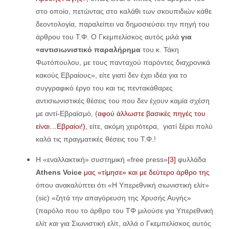
στο οποίο, πετώντας στο καλάθι των σκουπιδιών κάθε
δεοντολογία, παραλείπει να δημοσιεύσει την πηγή του
άρθρου του Τ.Φ. Ο Γκεμπελίσκος αυτός μιλά
για
«αντισιωνιστικό παραλήρημα
του κ. Τάκη
Φωτόπουλου, με τους πανταχού παρόντες διαχρονικά
κακούς Εβραίους», είτε γιατί δεν έχει ιδέα για το
συγγραφικό έργο του και τις πεντακάθαρες
αντισιωνιστικές θέσεις του που δεν έχουν καμία σχέση
με αντί-Εβραϊσμό, (
αφού άλλωστε βασικές πηγές του
είναι…Εβραίοι!),
είτε, ακόμη χειρότερα, γιατί ξέρει πολύ
καλά τις πραγματικές θέσεις του Τ.Φ.!
Η «εναλλακτική» συστημική «free press»
[3]
φυλλάδα
Athens Voice
μας «τίμησε» και με δεύτερο άρθρο της
όπου ανακαλύπτει ότι «Η Υπερεθνική σιωνιστική ελίτ»
(sic) «ζητά την απαγόρευση της Χρυσής Αυγής»
(παρόλο που το άρθρο του ΤΦ μιλούσε για Υπερεθνική
ελίτ
και
για Σιωνιστική ελίτ, αλλά ο Γκεμπελίσκος αυτός