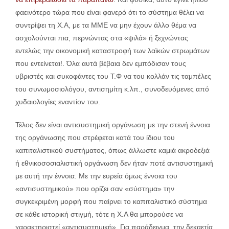
φαεινότερο τώρα που είναι φανερό ότι το σύστημα θέλει να
συντρίψει τη Χ.Α, με τα ΜΜΕ να μην έχουν άλλο θέμα να
ασχολούνται πια, περνώντας στα «ψιλά» ή ξεχνώντας
εντελώς την οικονομική καταστροφή των λαϊκών στρωμάτων
που εντείνεται!. Όλα αυτά βέβαια δεν εμπόδισαν τους
υβριστές και συκοφάντες του Τ.Φ να του κολλάν τις ταμπέλες
του συνωμοσιολόγου, αντισημίτη κ.λπ., συνοδευόμενες από
χυδαιολογίες εναντίον του.
Τέλος δεν είναι αντισυστημική οργάνωση με την στενή έννοια
της οργάνωσης που στρέφεται κατά του ίδιου του
καπιταλιστικού συστήματος, όπως άλλωστε καμιά ακροδεξιά
ή εθνικοσοσιαλιστική οργάνωση δεν ήταν ποτέ αντισυστημική
με αυτή την έννοια. Με την ευρεία όμως έννοια του
«αντισυστημικού» που ορίζει σαν «σύστημα» την
συγκεκριμένη μορφή που παίρνει το καπιταλιστικό σύστημα
σε κάθε ιστορική στιγμή, τότε η Χ.Α θα μπορούσε να
χαρακτηριστεί «αντισυστημική». Για παράδειγμα, την δεκαετία