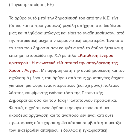
(Παγκοσμιοποίηση, ΕΕ).
Το άρθρο αυτό μετά την δημοσίευσή του από την Κ.Ε. είχε
(όπως και τα προηγούμενα) μεγάλη απήχηση στο διαδίκτυο
μιας και πληθώρα μπλογκς και sites το αναδημοσίευσαν, από
την πατριωτική μέχρι την κομουνιστική «αριστερά». Ένα από
τα sites που δημοσίευσαν κομμάτια από το άρθρο ήταν και η
επίσημη ιστοσελίδα της Χ.Α με τίτλο
«Κατάθεση έντιμου
αριστερού : Η σιωνιστική ελίτ απαιτεί την απαγόρευση της
Χρυσής Αυγής».
Με αφορμή αυτή την αναδημοσίευση και τον
σχολιασμό μέρους του άρθρου από τους χρυσαυγίτες άρχισε
για άλλη μία φορά ένας ιντερνετικός (και όχι μόνο) πόλεμος
λάσπης και φίμωσης ενάντια τόσο της Περιεκτικής
Δημοκρατίας όσο και του Τάκη Φωτόπουλου προσωπικά.
Φυσικά, η χρήση ενός άρθρου της αριστεράς από μια
ακροδεξιά οργάνωση και το ανάποδο δεν είναι κάτι ούτε
πρωτοφανές ούτε χαρακτηρίζει κάποια συμβατότητα μεταξύ
των εκατέρωθεν απόψεων, ειδάλλως η εγκωμιαστική