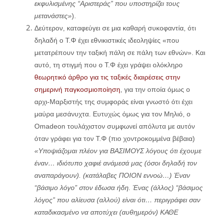
εκφυλισμένης “Αριστεράς” που υποστηρίζει τους
μετανάστες»
).
Δεύτερον, καταφεύγει σε μια καθαρή συκοφαντία, ότι
δηλαδή ο Τ.Φ έχει εθνικιστικές ιδεοληψίες «που
μετατρέπουν την ταξική πάλη σε πάλη των εθνών». Και
αυτό, τη στιγμή που ο Τ.Φ έχει γράψει ολόκληρο
θεωρητικό άρθρο για τις ταξικές διαιρέσεις στην
σημερινή παγκοσμιοποίηση
, για την οποία όμως ο
αρχι-Μαρξιστής της συμφοράς είναι γνωστό ότι έχει
μαύρα μεσάνυχτα. Ευτυχώς όμως για τον Μηλιό, ο
Omadeon τουλάχιστον συμφωνεί απόλυτα με αυτόν
όταν γράφει για τον Τ.Φ (πιο χοντροκομμένα βέβαια)
«Υποψιάζομαι πλέον για ΒΑΣΙΜΟΥΣ λόγους ότι έχουμε
έναν… ιδιότυπο χαφιέ ανάμεσά μας (όσοι δηλαδή τον
αναπαράγουν). (κατάλαβες ΠΟΙΟΝ εννοώ…) Έναν
“βάσιμο λόγο” στον έδωσα ήδη. Ένας (άλλος) “βάσιμος
λόγος” που αλίευσα (αλλού) είναι ότι… περιγράφει σαν
καταδικασμένο να αποτύχει (αυθημερόν) ΚΑΘΕ