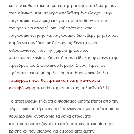
και την καθοριστική σημασία της μαζικής εξάπλωσης των
πολυεθνικών που σήμερα αποδεδειγμένα ελέγχουν την
παγκόσμια οικονομία) είτε γιατί προσπαθούν, εκ του
πονηρού, να απορρίψουν κάθε τέτοια έννοια
παγκοσμιοποίησης και παγκόσμιας διακυβέρνησης (όπως
συμβαίνει συνήθως με διάφορους Σιωνιστές και
φιλοσιωνιστές) που την χαρακτηρίζουν ως
«συνωμοσιολογία». Και αυτό όταν ο ίδιος ο αρχισιωνιστής
πρόεδρος του Σιωνιστικού Ισραήλ, Σιμόν Περές, σε
πρόσφατη επίσημη ομιλία του στο Ευρωκοινοβούλιο
περιέγραφε πώς θα πρέπει να είναι η παγκόσμια
διακυβέρνηση
που θα στηρίζεται στις πολυεθνικές!
[1]
Το αποτέλεσμα είναι ότι ο Φασισμός μετατρέπεται από την
«Αριστερά» αυτή σε αγαστή συνεργασία με το σύστημα, σε
νούμερο ένα κίνδυνο για τα λαϊκά στρώματα,
αποπροσανατολίζοντάς τα από τα πραγματικά αίτια της
κρίσης και τον διάλογο για διέξοδο από αυτήν