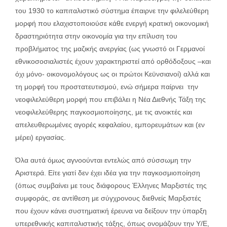
του 1930 το καπιταλιστικό σύστημα έπαιρνε την φιλελεύθερη
μορφή που ελαχιστοποιούσε κάθε ενεργή κρατική οικονομική
δραστηριότητα στην οικονομία για την επίλυση του
προβλήματος της μαζικής ανεργίας (ως γνωστό οι Γερμανοί
εθνικοσοσιαλιστές έχουν χαρακτηριστεί από ορθόδοξους –και
όχι μόνο- οικονομολόγους ως οι πρώτοι Κεϋνσιανοί) αλλά και
τη μορφή του προστατευτισμού, ενώ σήμερα παίρνει την
νεοφιλελεύθερη μορφή που επιβάλει η Νέα Διεθνής Τάξη της
νεοφιλελεύθερης παγκοσμιοποίησης, με τις ανοικτές και
απελευθερωμένες αγορές κεφαλαίου, εμπορευμάτων και (εν
μέρει) εργασίας.
Όλα αυτά όμως αγνοούνται εντελώς από σύσσωμη την
Αριστερά. Είτε γιατί δεν έχει ιδέα για την παγκοσμιοποίηση
(όπως συμβαίνει με τους διάφορους Έλληνες Μαρξιστές της
συμφοράς, σε αντίθεση με σύγχρονους διεθνείς Μαρξιστές
που έχουν κάνει συστηματική έρευνα να δείξουν την ύπαρξη
υπερεθνικής καπιταλιστικής τάξης, όπως ονομάζουν την Υ/Ε,