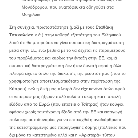
Μονόδρομου, που αναπόφευκτα οδηγούσε στα
Μνημόνια.
Στη συνέχεια, πρωτοστάστησε (μαζί με τους
Σταθάκη
,
Τσακαλώτο
κ.ά.) στην καθαρή εξαπάτηση του Ελληνικού
λαού ότι θα μπορούσε να γίνει ουσιαστική διαπραγμάτευση
μέσα στην ΕΕ, ενω βέβαια με το να δέχεται τις παραμέτρους
του προβλήματος και κυρίως την ένταξη στην ΕΕ, καμιά
ουσιαστική διαπραγμάτευση δεν ήταν δυνατή αφού η άλλη
πλευρά είχε το όπλο της διακοπής της ρευστότητας (που το
χρησιμοποίησε αποτελεσματικότατα στην περίπτωση της
Κύπρου) ενώ η δική μας πλευρά δεν είχε κανένα όπλο αφού
οι «εταίροι» μας ήξεραν πολύ καλά οτι ακόμη και η απειλή
εξόδου από το Ευρώ (που επισείει ο Τσίπρας) ήταν κούφια,
εφόσον χωρίς ταυτόχρονη έξοδο από την ΕΕ και εισαγωγή
πολιτικής αυτοδυναμίας για να επιτευχθεί η αναδιάρθρωση
της κατεστραμμένης μας παραγωγικής δομής (πολιτικές που
όχι μόνο το κατεστημένο αλλά και η «Αριστερά» τύπου