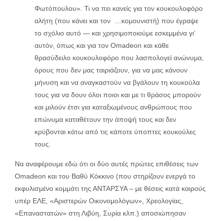
Φωτόπουλου». Τι να πει κανείς για τον κουκουλοφόρο
αλήτη (που κάνει και τον …κομουνιστή) που έγραψε
το σχόλιο αυτό — και χρησιμοποιούμε εσκεμμένα γι’
αυτόν, όπως και για τον Omadeon και κάθε
θρασύδειλο κουκουλοφόρο που λασπολογεί ανώνυμα,
όρους που δεν μας ταιριάζουν, για να μας κάνουν
μήνυση και να αναγκαστούν να βγάλουν τη κουκούλα
τους για να δουν όλοι ποιοι και με τι θράσος μπορούν
και μιλούν έτσι για καταξιωμένους ανθρώπους που
επώνυμα καταθέτουν την άποψή τους και δεν
κρύβονται κάτω από τις κάποτε ύποπτες κουκούλες
τους.
Να αναφέρουμε εδώ ότι οι δύο αυτές πρώτες επιθέσεις των
Omadeon και του Βαθύ Κόκκινο (που στηρίζουν ενεργά το
εκφυλισμένο κομμάτι της ΑΝΤΑΡΣΥΑ – με θέσεις κατά καιρούς
υπέρ ΕΛΕ, «Αριστερών Οικονομολόγων», Χρεολογίας,
«Επαναστατών» στη Λιβύη, Συρία κλπ.) αποσιώπησαν