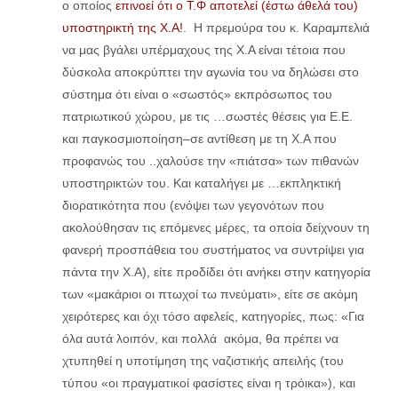
ο οποίος
επινοεί ότι ο Τ.Φ αποτελεί (έστω άθελά του)
υποστηρικτή της Χ.Α!
. Η πρεμούρα του κ. Καραμπελιά
να μας βγάλει υπέρμαχους της Χ.Α είναι τέτοια που
δύσκολα αποκρύπτει την αγωνία του να δηλώσει στο
σύστημα ότι είναι ο «σωστός» εκπρόσωπος του
πατριωτικού χώρου, με τις …σωστές θέσεις για Ε.Ε.
και παγκοσμιοποίηση–σε αντίθεση με τη Χ.Α που
προφανώς του ..χαλούσε την «πιάτσα» των πιθανών
υποστηρικτών του. Και καταλήγει με …εκπληκτική
διορατικότητα που (ενόψει των γεγονότων που
ακολούθησαν τις επόμενες μέρες, τα οποία δείχνουν τη
φανερή προσπάθεια του συστήματος να συντρίψει για
πάντα την Χ.Α), είτε προδίδει ότι ανήκει στην κατηγορία
των «μακάριοι οι πτωχοί τω πνεύματι», είτε σε ακόμη
χειρότερες και όχι τόσο αφελείς, κατηγορίες, πως: «Για
όλα αυτά λοιπόν, και πολλά ακόμα, θα πρέπει να
χτυπηθεί η υποτίμηση της ναζιστικής απειλής (του
τύπου «οι πραγματικοί φασίστες είναι η τρόικα»), και