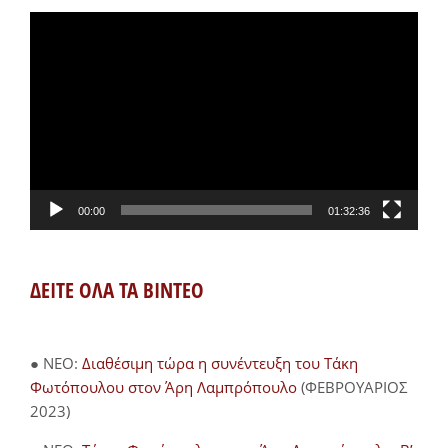
Πρόγραμμα
Αναπαραγωγής
Βίντεο
00:00
01:32:36
ΔΕΙΤΕ ΟΛΑ ΤΑ ΒΙΝΤΕΟ
● NEO:
Διαθέσιμη τώρα η συνέντευξη του Τάκη
Φωτόπουλου στον Άρη Λαμπρόπουλο
(ΦΕΒΡΟΥΑΡΙΟΣ
2023)