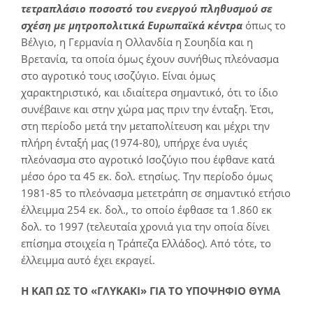
τετραπλάσιο ποσοστό του ενεργού πληθυσμού σε
σχέση με μητροπολιτικά Ευρωπαϊκά κέντρα
όπως το
Βέλγιο, η Γερμανία η Ολλανδία η Σουηδία και η
Βρετανία, τα οποία όμως έχουν συνήθως πλεόνασμα
στο αγροτικό τους ισοζύγιο. Είναι όμως
χαρακτηριστικό, και ιδιαίτερα σημαντικό, ότι το ίδιο
συνέβαινε και στην χώρα μας πριν την ένταξη. Έτσι,
στη περίοδο μετά την μεταπολίτευση και μέχρι την
πλήρη ένταξή μας (1974-80), υπήρχε ένα υγιές
πλεόνασμα στο αγροτικό Ισοζύγιο που έφθανε κατά
μέσο όρο τα 45 εκ. δολ. ετησίως. Την περίοδο όμως
1981-85 το πλεόνασμα μετετράπη σε σημαντικό ετήσιο
έλλειμμα 254 εκ. δολ., το οποίο έφθασε τα 1.860 εκ
δολ. το 1997 (τελευταία χρονιά για την οποία δίνει
επίσημα στοιχεία η Τράπεζα Ελλάδος). Από τότε, το
έλλειμμα αυτό έχει εκραγεί.
Η ΚΑΠ ΩΣ ΤΟ «ΓΛΥΚΑΚΙ» ΓΙΑ ΤΟ ΥΠΟΨΗΦΙΟ ΘΥΜΑ