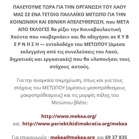
ΠΑΛΕΥΟΥΜΕ ΤΩΡΑ ΓΙΑ ΤΗΝ ΟΡΓΑΝΩΣΗ ΤΟΥ ΛΑΟΥ
ΜΑΣ ΣΕ ΕΝΑ ΤΕΤΟΙΟ ΠΑΛΛΑΪΚΟ ΜΕΤΩΠΟ ΓΙΑ ΤΗΝ
ΚΟΙΝΩΝΙΚΗ ΚΑΙ ΕΘΝΙΚΗ ΑΠΕΛΕΥΘΕΡΩΣΗ, που
META
ΑΠΟ ΕΚΛΟΓΕΣ θα ρίξει την Κοινοβουλευτική
Χούντα που «κυβερνάει» και θα οδηγήσει σε Κ Υ Β
Ε Ρ Ν Η Σ Η ― εντολοδόχο του ΜΕΤΩΠΟΥ [άμεσα
εκλεγμένη από τις συνελεύσεις του Λαού,
δημοτικές και εργασιακές] που θα υλοποιήσει τους
στόχους αυτούς.
Για την αναγκαία τεκμηρίωση, όπως και για τους
στόχους του ΜΕΤΩΠΟΥ [αμέσους-μεσοπρόθεσμους
μακροπρόθεσμους] και τις μορφές πάλης του
Μετώπου βλέπε:
http://www.mekea.org/
και
http://www.periektikidimokratia.org/
mekea
Για επικοινωνία :
mekea@mekea.org
και
69 37 835