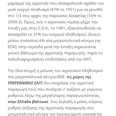
μαρασμό της αγροτιάς που απασχολούσε σχεδόν τον
μισό ενεργό πληθυσμό (47% το 1951) για να μειωθεί
στο 1/3 στις αρχές της παρούσας δεκαετίας (16% το
2000-2). Όμως, ενώ ο αγροτικός τομέας μέχρι την
ένταξη μας στην Ε.Ο.Κ., το 1981, εξακολουθούσε να
απασχολεί το 31% του ενεργού πληθυσμού, (έναντι
μέσου ποσοστού 6% στα μητροπολιτικά κέντρα της
ΕΟΚ), στην περίοδο μετά την ένταξη σημειώνεται
γενικό βάλτωμα της αγροτικής παραγωγής, παρά τις
πολυδιαφημισμένες επιδοτήσεις από την ΚΑΠ.
Την ίδια στιγμή η μείωση του αγροτικού πληθυσμού
στα μητροπολιτικά κέντρα (δλδ.
τις χώρες της
ΥΠΕΡΕΘΝΙΚΗΣ ΕΛΙΤ
) δεν επηρέασε την αγροτική
παραγωγή τους που συνέχισε ν’ αυξάνει με γοργούς
ρυθμούς λόγω της μεγαλύτερης παραγωγικότητας,
στην Ελλάδα βάλτωσε
.
Ενώ δηλαδή ο μέσος ετήσιος
ρυθμός αύξησης της αγροτικής παραγωγής στα
μητροπολιτικά κέντρα την προηγούμενη εικοσαετία