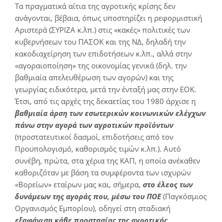
Τα πραγματικά αίτια της αγροτικής κρίσης δεν
ανάγονται, βέβαια, όπως υποστηρίζει η ρεφορμιστική
Αριστερά (ΣΥΡΙΖΑ κ.λπ.) στις «κακές» πολιτικές των
κυβερνήσεων του ΠΑΣΟΚ και της ΝΔ, δηλαδή την
κακοδιαχείρηση των επιδοτήσεων κ.λπ., αλλά στην
«αγοραιοποίηση» της οικονομίας γενικά (δηλ. την
βαθμιαία απελευθέρωση των αγορών) και της
γεωργίας ειδικότερα, μετά την ένταξή μας στην ΕΟΚ.
Έτσι, από τις αρχές της δεκαετίας του 1980 άρχισε η
βαθμιαία άρση των εσωτερικών κοινωνικών ελέγχων
πάνω στην αγορά των αγροτικών προϊόντων
(προστατευτικοί δασμοί, επιδοτήσεις από τον
Προϋπολογισμό, καθορισμός τιμών κ.λπ.). Αυτό
συνέβη, πρώτα, στα χέρια της ΚΑΠ, η οποία ανέκαθεν
καθοριζόταν με βάση τα συμφέροντα των ισχυρών
«Βορείων» εταίρων μας και, σήμερα,
στο έλεος των
δυνάμεων της αγοράς που, μέσω του ΠΟΕ
(Παγκόσμιος
Οργανισμός Εμπορίου), οδηγεί στη σταδιακή
εξαφάνιση κάθε προστασίας της αγροτικής