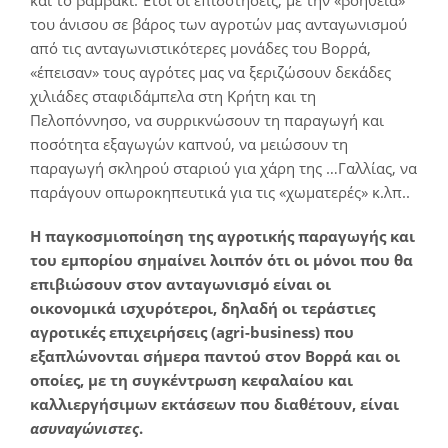
και το βαμβάκι. Έτσι οι επιδοτήσεις, με την «βοήθεια»
του άνισου σε βάρος των αγροτών μας ανταγωνισμού
από τις ανταγωνιστικότερες μονάδες του Βορρά,
«έπεισαν» τους αγρότες μας να ξεριζώσουν δεκάδες
χιλιάδες σταφιδάμπελα στη Κρήτη και τη
Πελοπόννησο, να συρρικνώσουν τη παραγωγή και
ποσότητα εξαγωγών καπνού, να μειώσουν τη
παραγωγή σκληρού σταριού για χάρη της …Γαλλίας, να
παράγουν οπωροκηπευτικά για τις «χωματερές» κ.λπ..
Η παγκοσμιοποίηση της αγροτικής παραγωγής και
του εμπορίου σημαίνει λοιπόν ότι οι μόνοι που θα
επιβιώσουν στον ανταγωνισμό είναι οι
οικονομικά ισχυρότεροι, δηλαδή οι τεράστιες
αγροτικές επιχειρήσεις (agri-business) που
εξαπλώνονται σήμερα παντού στον Βορρά και οι
οποίες, με τη συγκέντρωση κεφαλαίου και
καλλιεργήσιμων εκτάσεων που διαθέτουν, είναι
ασυναγώνιστες
.