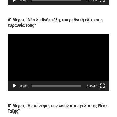
00:00
01:07:00
Α’ Μέρος “Νέα διεθνής τάξη, υπερεθνική ελίτ και η
τυραννία τους”
Πρόγραμμα
Αναπαραγωγής
Βίντεο
00:00
01:15:47
Β’ Μέρος “Η απάντηση των λαών στα σχέδια της Νέας
Τάξης”