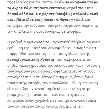
της Ελλάδας και του Νότου σε
άνισο ανταγωνισμό με
τα αγροτικά συστήματα εντάσεως κεφαλαίου του
Βορρά αλλά και τις φάρμες (συνήθως πολυεθνικών)
στον Νότο (Λατινική Αμερική, Αφρική κλπ.)
, και
επιφέρει την εξόντωση των μικροαγροτών, πέρα από
την απώλεια της αυτοδυναμίας σε τρόφιμα
Η μαζική συρρίκνωση του αγροτικού πληθυσμού και η
ερήμωση της υπαίθρου δεν οφείλεται, όπως λένε τα
παραμύθια των συστημικών παπαγάλων και της
κοινοβουλευτικής Χούντας
που «κυβερνά», στον
δήθεν «εκσυγχρονισμό της οικονομίας» και τη στροφή
των αγροτών μας σε άλλες ωφελιμότερες γι’ αυτούς
απασχολήσεις. Κάτι τέτοιο θα σήμαινε, όπως έγινε
πάντα στην Ιστορία, την παράλληλη μαζική επέκταση
είτε του βιομηχανικού τομέα (όπως συνέβη στην
βιομηχανική επανάσταση των αναπτυγμένων
καπιταλιστικών χωρών), είτε του τριτογενούς τομέα
των υπηρεσιών (όπως γίνεται σήμερα με την