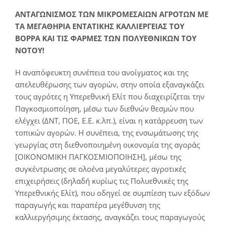
ΑΝΤΑΓΩΝΙΣΜΟΣ ΤΩΝ ΜΙΚΡΟΜΕΣΑΙΩΝ ΑΓΡΟΤΩΝ ΜΕ
ΤΑ ΜΕΓΑΘΗΡΙΑ ΕΝΤΑΤΙΚΗΣ ΚΑΛΛΙΕΡΓΕΙΑΣ
TOY
ΒΟΡΡΑ ΚΑΙ ΤΙΣ ΦΑΡΜΕΣ ΤΩΝ ΠΟΛΥΕΘΝΙΚΩΝ ΤΟΥ
ΝΟΤΟΥ!
Η αναπόφευκτη συνέπεια του ανοίγματος και της
απελευθέρωσης των αγορών, στην οποία εξαναγκάζει
τους αγρότες η Υπερεθνική Ελίτ που διαχειρίζεται την
Παγκοσμιοποίηση, μέσω των διεθνών θεσμών που
ελέγχει (ΔΝΤ, ΠΟΕ, Ε.Ε. κ.λπ.), είναι η κατάρρευση των
τοπικών αγορών. H συνέπεια, της ενσωμάτωσης της
γεωργίας στη διεθνοποιημένη οικονομία της αγοράς
[ΟΙΚΟΝΟΜΙΚΗ ΠΑΓΚΟΣΜΙΟΠΟΙΗΣΗ], μέσω της
συγκέντρωσης σε ολοένα μεγαλύτερες αγροτικές
επιχειρήσεις (δηλαδή κυρίως τις Πολυεθνικές της
Υπερεθνικής Ελίτ), που οδηγεί σε συμπίεση των εξόδων
παραγωγής και παραπέρα μεγέθυνση της
καλλιεργήσιμης έκτασης, αναγκάζει τους παραγωγούς