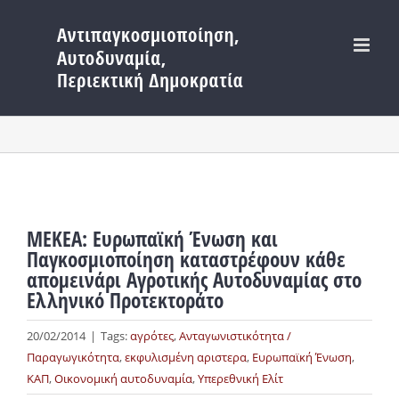
Μετάβαση
στο
περιεχόμενο
ΜΕΚΕΑ: Ευρωπαϊκή Ένωση και
Παγκοσμιοποίηση καταστρέφουν κάθε
απομεινάρι Αγροτικής Αυτοδυναμίας στο
Ελληνικό Προτεκτοράτο
20/02/2014
|
Tags:
αγρότες
,
Ανταγωνιστικότητα /
Παραγωγικότητα
,
εκφυλισμένη αριστερα
,
Ευρωπαϊκή Ένωση
,
ΚΑΠ
,
Οικονομική αυτοδυναμία
,
Υπερεθνική Ελίτ