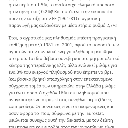
ήταν περίπου 1,5%, το αντίστοιχο ελληνικό ποσοστό
ήταν αρνητικό (-0,2%)! Και αυτό, ενώ την εικοσαετία
πριν την ένταξη στην ΕΕ (1961-81) η αγροτική
παραγωγή μας αυξανόταν με μέσο ετήσιο ρυθμό 2,7%!
Έτσι, ο αγροτικός μας πληθυσμός υπέστη πραγματική
καθίζηση μεταξύ 1981 και 2001, αφού το ποσοστό των
αγροτών στον συνολικό ενεργό πληθυσμό μειώθηκε
στο μισό. Το ίδιο βέβαια συνέβη και στα μητροπολιτικά
κέντρα της Υπερεθνικής Ελίτ, αλλά ενώ εκεί μιλάμε για
ένα 3% του ενεργού πληθυσμού που έπρεπε να βρει
(και βασικά βρήκε) απασχόληση στον επεκτεινόμενο
σύγχρονο τομέα των υπηρεσιών, στην Ελλάδα μιλάμε
για ένα ποσοστό σχεδόν 16% του πληθυσμού που
αναγκάστηκε να στραφεί στις συνήθως αεριτζίδικες
«υπηρεσίες». Οι συνέπειες είναι οι αναμενόμενες και
όσον αφορά το
που, σύμφωνα με την Eurostat,
μειώνεται συνεχώς αυτή την δεκαετία, με τον δείκτη
του πραγματικού εισοδήματος των αγροτών να είναι