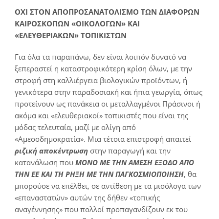
ΟΧΙ ΣΤΟΝ ΑΠΟΠΡΟΣΑΝΑΤΟΛΙΣΜΟ ΤΩΝ ΔΙΑΦΟΡΩΝ
ΚΑΙΡΟΣΚΟΠΩΝ «ΟΙΚΟΛΟΓΩΝ» ΚΑΙ
«ΕΛΕΥΘΕΡΙΑΚΩΝ» ΤΟΠΙΚΙΣΤΩΝ
Για όλα τα παραπάνω, δεν είναι λοιπόν δυνατό να
ξεπεραστεί η καταστροφικότερη κρίση όλων, με την
στροφή στη καλλιέργεια βιολογικών προϊόντων, ή
γενικότερα στην παραδοσιακή και ήπια γεωργία, όπως
προτείνουν ως πανάκεια οι μεταλλαγμένοι Πράσινοι ή
ακόμα και «ελευθεριακοί» τοπικιστές που είναι της
μόδας τελευταία, μαζί με ολίγη από
«Αμεσοδημοκρατία». Μια τέτοια επιστροφή απαιτεί
ριζική αποκέντρωση
στην παραγωγή και την
κατανάλωση που
ΜΟΝΟ ΜΕ ΤΗΝ ΑΜΕΣΗ ΕΞΟΔΟ ΑΠΟ
ΤΗΝ ΕΕ ΚΑΙ ΤΗ ΡΗΞΗ ΜΕ ΤΗΝ ΠΑΓΚΟΣΜΙΟΠΟΙΗΣΗ
, θα
μπορούσε να επέλθει, σε αντίθεση με τα μισόλογα των
«επαναστατών» αυτών της δήθεν «τοπικής
αναγέννησης» που πολλοί προπαγανδίζουν εκ του