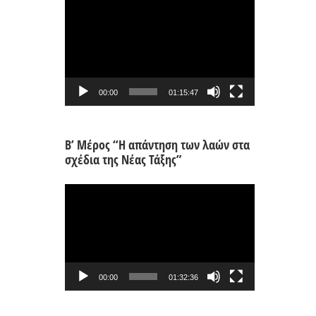
Πρόγραμμα
Αναπαραγωγής
Βίντεο
00:00
01:15:47
Β’ Μέρος “Η απάντηση των λαών στα
σχέδια της Νέας Τάξης”
Πρόγραμμα
Αναπαραγωγής
Βίντεο
00:00
01:32:36