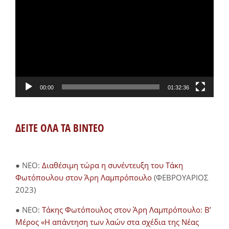
Αναπαραγωγής
Βίντεο
00:00
01:32:36
ΔΕΙΤΕ ΟΛΑ ΤΑ ΒΙΝΤΕΟ
● NEO:
Διαθέσιμη τώρα η συνέντευξη του Τάκη
Φωτόπουλου στον Άρη Λαμπρόπουλο
(ΦΕΒΡΟΥΑΡΙΟΣ
2023)
● NEO:
Τάκης Φωτόπουλος στον Άρη Λαμπρόπουλο: Β’
Μέρος «Η απάντηση των λαών στα σχέδια της Νέας