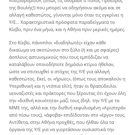
«πεζοδρομίου», (όπως τις ονόμασε ο πολύς Πρόεδρος
της Βουλής!) που μπορεί να οδηγήσουν ακόμα και σε
αλλαγή καθεστώτος, γίνονται μόνο όταν τις εγκρίνει η
Υ/Ε… Χαρακτηριστικά πρόσφατα παραδείγματα το
Κίεβο, πριν ένα μήνα, και η Αθήνα πριν μερικές ημέρες.
Στο Κίεβο, πάνοπλοι «διαδηλωτές» είχαν κάθε
δικαίωμα να σκοτώνουν στο ξύλο (ή και με σφαίρες)
άοπλους αστυνομικούς που τους εμπόδιζαν να
καταλάβουν οποιοδήποτε δημόσιο κτίριο ήθελαν,
ώστε να επιτευχθεί ο στόχος της Υ/Ε για αλλαγή
καθεστώτος. Εκεί, οι «ήρωες», (όπως τους αποκαλούν η
Υπερεθνική και η ντόπια ελίτ), ήταν οι θρασύδειλοι
νεοναζιστές και πράκτορες που ξέροντας ότι έχουν όλη
την «διεθνή κοινότητα» μαζί τους (δηλ. την Υ/Ε με τα
ΜΜΕ της, αλλά και την διεθνή εκφυλισμένη «Αριστερά»
από πίσω τους), «άφοβα» επιδίδονταν στο «έργο» τους.
Αντίθετα, στην Αθήνα προχθές, που ήλθαν όλα τα
όργανα της Υ/Ε για να γιορτάσουν ουσιαστικά την