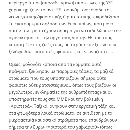
περίεργο ότι οι (αποδεδειγμένα) απατεώνες της Υ/Ε
χαρακτηρίζουν το αντί-ΕΕ τσουνάμι σαν άνοδο της
νεοναζιστικής/φασιστικής ή ρατσιστικής «ακροδεξιάς».
Τα εκατομμύρια δηλαδή των Ευρωπαίων, που μόνο
αυτόν τον τρόπο έχουν σήμερα για να εκδηλώσουν την
αγανάκτηση και την οργή τους για την ΕΕ που τους
καταστρέφει τις ζωές τους, μετατράπηκαν ξαφνικά σε
ξενόφοβους ρατσιστές, φασίστες και νεοναζιστές….
Όμως, μολονότι κάποια από τα κόμματα αυτά
πράγματι ξεκίνησαν με παρόμοιες τάσεις, τα μαζικά
στρώματα που τους υποστηρίζουν σήμερα ούτε
φασίστες ούτε ρατσιστές είναι, όπως τους βρίζουν οι
μεγαλύτεροι εγκληματίες της ανθρωπότητας και οι
υποστηρικτές τους στα ΜΜΕ και την βολεμένη
«Αριστερά». Ταξικά, ανήκουν στην εργατική τάξη και
στα φτωχότερα λαϊκά στρώματα, σε αντίθεση με τα
μικροαστικά και αστικά στρώματα που επανδρώνουν
σήμερα την Ευρω-«Αριστερά του χαβιαριού» (όπως