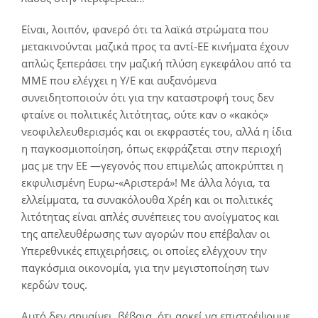
Είναι, λοιπόν, φανερό ότι τα λαϊκά στρώματα που
μετακινούνται μαζικά προς τα αντί-ΕΕ κινήματα έχουν
απλώς ξεπεράσει την μαζική πλύση εγκεφάλου από τα
ΜΜΕ που ελέγχει η Υ/Ε και αυξανόμενα
συνειδητοποιούν ότι για την καταστροφή τους δεν
φταίνε οι πολιτικές λιτότητας, ούτε καν ο «κακός»
νεοφιλελευθερισμός και οι εκφραστές του, αλλά η ίδια
η παγκοσμιοποίηση, όπως εκφράζεται στην περιοχή
μας με την ΕΕ ―γεγονός που επιμελώς αποκρύπτει η
εκφυλισμένη Ευρω-«Αριστερά»! Με άλλα λόγια, τα
ελλείμματα, τα συνακόλουθα Χρέη και οι πολιτικές
λιτότητας είναι απλές συνέπειες του ανοίγματος και
της απελευθέρωσης των αγορών που επέβαλαν οι
Υπερεθνικές επιχειρήσεις, οι οποίες ελέγχουν την
παγκόσμια οικονομία, για την μεγιστοποίηση των
κερδών τους.
Αυτό δεν σημαίνει, βέβαια, ότι αρκεί να επιστρέψουμε