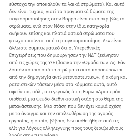
εύστοχα την αποκαλούν τα λαϊκά στρώματα). Και αυτό
δεν είναι τυχαίο, γιατί τα πραγματικά θύματα της
παγκοσμιοποίησης στον Βορρά είναι αυτά ακριβώς τα
στρώματα, ενώ στον Νότο στην ίδια κατηγορία
ανήκουν επίσης και πλατιά αστικά στρώματα που
φτωχοποιούνται από τη παγκοσμιοποίηση. Δεν είναι
άλλωστε συμπτωματικό ότι οι Υπερεθνικές
Επιχειρήσεις που δημιούργησαν την ΝΔΤ ξεκίνησαν
από τις χώρες της Υ/Ε (βασικά την «Ομάδα των 7»). Εάν
λοιπόν κάποια από τα στρώματα αυτά παρασύρονται
από την δημαγωγία αντί-μεταναστευτικών, ή ακόμη και
ρατσιστικών τάσεων μέσα στα κόμματα αυτά, αυτό
οφείλεται, πάλι, στο γεγονός ότι η Ευρω-«Αριστερά»
υιοθετεί μια ψευδο-διεθνικιστική στάση στο θέμα της
μετανάστευσης. Μια στάση που δεν έχει καμιά σχέση
με το άνοιγμα και την απελευθέρωση της αγοράς
εργασίας, η οποία, βέβαια, δεν υιοθετήθηκε από τις
ελίτ για λόγους αλληλεγγύης προς τους ξεριζωμένους
λαούς στην περιφέρεια…