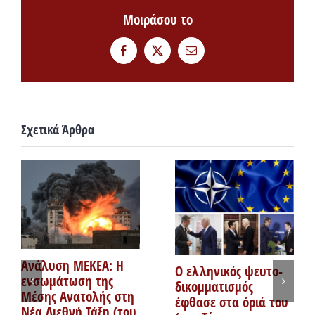
Μοιράσου το
Facebook
Twitter
Email
Σχετικά Άρθρα
Ανάλυση ΜΕΚΕΑ: Η
Ο ελληνικός ψευτο-
ενσωμάτωση της
δικομματισμός
Μέσης Ανατολής στη
έφθασε στα όριά του
Νέα Διεθνή Τάξη (του