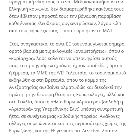
πραγματική νίκη τους στο να…Μεξικανοποιήσουν την
Ελληνική κοινωνία, δεν διαμαρτυρήθηκε κανένας τους
όταν έβλεπαν μπροστά τους την βάναυση παραβίαση
κάθε έννοιας ελευθερίας συγκεντρώσεων, λόγου κ.λπ.
από τους «ήρωες» τους ―που τώρα ήταν τα ΜΑΤ!
Έτσι, αναγκαστικά, το αντι-ΕΕ τσουνάμι γίνεται σήμερα
ορατό βασικά με τις εκλογικές «αναμετρήσεις», όπου ο
«κυρίαρχος» λαός καλείται να υπερψηφίσει αυτούς
που, τα προηγούμενα χρόνια, έχουν υποδείξει, άμεσα
ή έμμεσα, τα ΜΜΕ της Υ/Ε! Τελευταία, το τσουνάμι αυτό
εκδηλώθηκε στη Βρετανία, όπου το κόμμα της
Ανεξαρτησίας ανεβαίνει αλματωδώς και διεκδικεί την
πρώτη ή την δεύτερη θέση στις Ευρωεκλογές, αλλά και
στη Γαλλία, όπου η άθλια Ευρω-«Αριστερά» (δηλαδή η
«Αριστερά» της Υπερεθνικής Ελίτ) υπέστη συντριπτική
ήττα, σε συνέχεια μιας καθοδικής πορείας. Ανάλογες
αλλαγές σημειώνονται και στις περισσότερες χώρες της
Ευρωζώνης και της ΕΕ γενικότερα. Δεν είναι λοιπόν