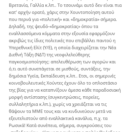
Βρετανία, Γαλλία κ.λπ.. Το τσουνάμι αυτό δεν είναι πια
κατ’ αρχήν ορατό, χάρις στην Χουντοποίηση αυτού
που περνά για «πολιτική» και «δημοκρατία» σήμερα.
Δηλαδή, της ψευδό-«δημοκρατίας» όπου τα
εναλλασσόμενα κόμματα στην εξουσία εφαρμόζουν
ακριβώς τις ίδιες πολιτικές που επιβάλλει παντού η
Υπερεθνική Ελίτ (Υ/Ε), η οποία διαχειρίζεται την Νέα
Διεθνή Τάξη (ΝΔΤ) της νεοφιλελεύθερης
παγκοσμιοποίησης: απελευθέρωση των αγορών και
ό,τι αυτό συνεπάγεται σε μισθούς, συντάξεις, την
δημόσια Υγεία, Εκπαίδευση κ.λπ.. Ετσι, οι σημερινές
κοινοβουλευτικές Χούντες έχουν όλο το οπλοστάσιο
της βίας για να καταπνίξουν άμεσα κάθε παραδοσιακή
μορφή αντίστασης (συγκεντρώσεις, πορείες,
συλλαλητήρια κ.λπ.), χωρίς να χρειάζεται να τις
θάψουν τα ΜΜΕ τους και να κινδυνεύουν μετά να
εξευτελιστούν από εναλλακτικά κανάλια, π.χ. τα
Ρωσικά! Κατά συνέπεια, σήμερα, συγκρούσεις του