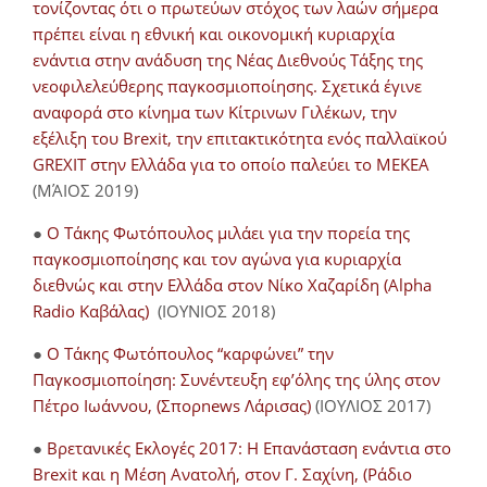
τονίζοντας ότι ο πρωτεύων στόχος των λαών σήμερα
πρέπει είναι η εθνική και οικονομική κυριαρχία
ενάντια στην ανάδυση της Νέας Διεθνούς Τάξης της
νεοφιλελεύθερης παγκοσμιοποίησης. Σχετικά έγινε
αναφορά στο κίνημα των Κίτρινων Γιλέκων, την
εξέλιξη του Brexit, την επιτακτικότητα ενός παλλαϊκού
GREXIT στην Ελλάδα για το οποίο παλεύει το ΜΕΚΕΑ
(ΜΆΙΟΣ 2019)
●
Ο Τάκης Φωτόπουλος μιλάει για την πορεία της
παγκοσμιοποίησης και τον αγώνα για κυριαρχία
διεθνώς και στην Ελλάδα στον Νίκο Χαζαρίδη (Alpha
Radio Καβάλας)
(ΙΟΥΝΙΟΣ 2018)
●
Ο Τάκης Φωτόπουλος “καρφώνει” την
Παγκοσμιοποίηση: Συνέντευξη εφ’όλης της ύλης στον
Πέτρο Ιωάννου, (Σπορnews Λάρισας)
(ΙΟΥΛΙΟΣ 2017)
●
Βρετανικές Εκλογές 2017: Η Επανάσταση ενάντια στο
Brexit και η Μέση Ανατολή, στον Γ. Σαχίνη, (Ράδιο