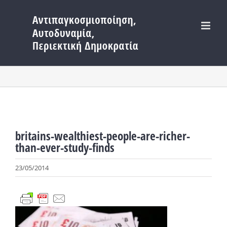
Μετάβαση
στο
περιεχόμενο
britains-wealthiest-people-are-richer-
than-ever-study-finds
23/05/2014