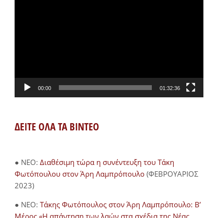
Αναπαραγωγής
Βίντεο
00:00
01:32:36
ΔΕΙΤΕ ΟΛΑ ΤΑ ΒΙΝΤΕΟ
● NEO:
Διαθέσιμη τώρα η συνέντευξη του Τάκη
Φωτόπουλου στον Άρη Λαμπρόπουλο
(ΦΕΒΡΟΥΑΡΙΟΣ
2023)
● NEO:
Τάκης Φωτόπουλος στον Άρη Λαμπρόπουλο: Β’
Μέρος «Η απάντηση των λαών στα σχέδια της Νέας