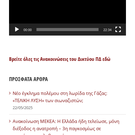
00:00
22:34
Βρείτε όλες τις Ανακοινώσεις του Δικτύου ΠΔ εδώ
ΠΡΟΣΦΑΤΑ ΑΡΘΡΑ
Νέο έγκλημα πολέμου στη λωρίδα της Γάζας:
«ΤΕΛΙΚΗ ΛΥΣΗ» των σιωναζιστών;
22/05/2025
Ανακοίνωση ΜΕΚΕΑ: Η Ελλάδα ήδη τελείωσε, μόνη
διέξοδος η ανατροπή – 3η παγκοσμίως σε