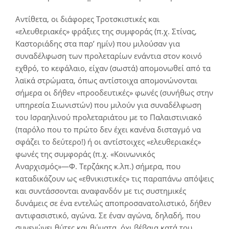
Αντίθετα, οι διάφορες Τροτσκιστικές και
«ελευθεριακές» φράξιες της συμφοράς (π.χ. Στίνας,
Καστοριάδης στα παρ’ ημίν) που μιλούσαν για
συναδέλφωση των προλεταρίων ενάντια στον κοινό
εχθρό, το κεφάλαιο, είχαν (σωστά) απομονωθεί από τα
λαϊκά στρώματα, όπως αντίστοιχα απομονώνονται
σήμερα οι δήθεν «προοδευτικές» φωνές (συνήθως στην
υπηρεσία Σιωνιστών) που μιλούν για συναδέλφωση
του Ισραηλινού προλεταριάτου με το Παλαιστινιακό
(παρόλο που το πρώτο δεν έχει κανένα δισταγμό να
σφάζει το δεύτερο!) ή οι αντίστοιχες «ελευθεριακές»
φωνές της συμφοράς (π.χ. «Κοινωνικός
Αναρχισμός»―Φ. Τερζάκης κ.λπ.) σήμερα, που
καταδικάζουν ως «εθνικιστικές» τις παραπάνω απόψεις
και συντάσσονται αναφανδόν με τις συστημικές
δυνάμεις σε ένα εντελώς αποπροσανατολιστικό, δήθεν
αντιφασιστικό, αγώνα. Σε έναν αγώνα, δηλαδή, που
συνενώνει θύτες και θύματα, όχι βέβαια κατά του