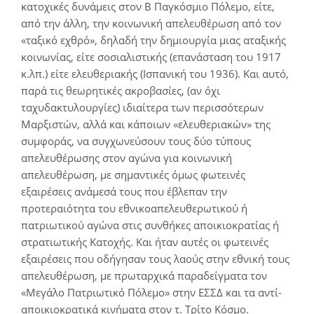
κατοχικές δυνάμεις στον Β Παγκόσμιο Πόλεμο, είτε,
από την άλλη, την κοινωνική απελευθέρωση από τον
«ταξικό εχθρό», δηλαδή την δημιουργία μιας αταξικής
κοινωνίας, είτε σοσιαλιστικής (επανάσταση του 1917
κ.λπ.) είτε ελευθεριακής (Ισπανική του 1936). Και αυτό,
παρά τις θεωρητικές ακροβασίες, (αν όχι
ταχυδακτυλουργίες) ιδιαίτερα των περισσότερων
Μαρξιστών, αλλά και κάποιων «ελευθεριακών» της
συμφοράς, να συγχωνεύσουν τους δύο τύπους
απελευθέρωσης στον αγώνα για κοινωνική
απελευθέρωση, με σημαντικές όμως φωτεινές
εξαιρέσεις ανάμεσά τους που έβλεπαν την
προτεραιότητα του εθνικοαπελευθερωτικού ή
πατριωτικού αγώνα στις συνθήκες αποικιοκρατίας ή
στρατιωτικής Κατοχής. Και ήταν αυτές οι φωτεινές
εξαιρέσεις που οδήγησαν τους λαούς στην εθνική τους
απελευθέρωση, με πρωταρχικά παραδείγματα τον
«Μεγάλο Πατριωτικό Πόλεμο» στην ΕΣΣΔ και τα αντί-
αποικιοκρατικά κινήματα στον τ. Τρίτο Κόσμο.