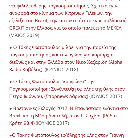
νεοφιλελεύθερης παγκοσμιοποίησης. Σχετικά έγινε
αναφορά στο κίνημα των Κίτρινων Γιλέκων, την
εξέλιξη του Brexit, την επιτακτικότητα ενός παλλαϊκού
GREXIT στην Ελλάδα για το οποίο παλεύει το ΜΕΚΕΑ
(ΜΆΙΟΣ 2019)
●
Ο Τάκης Φωτόπουλος μιλάει για την πορεία της
παγκοσμιοποίησης και τον αγώνα για κυριαρχία
διεθνώς και στην Ελλάδα στον Νίκο Χαζαρίδη (Alpha
Radio Καβάλας)
(ΙΟΥΝΙΟΣ 2018)
●
Ο Τάκης Φωτόπουλος “καρφώνει” την
Παγκοσμιοποίηση: Συνέντευξη εφ’όλης της ύλης στον
Πέτρο Ιωάννου, (Σπορnews Λάρισας)
(ΙΟΥΛΙΟΣ 2017)
●
Βρετανικές Εκλογές 2017: Η Επανάσταση ενάντια στο
Brexit και η Μέση Ανατολή, στον Γ. Σαχίνη, (Ράδιο
Κρήτη 98.4)
(ΙΟΥΝΙΟΣ 2017)
●
O Τάκης Φωτόπουλος εφ’όλης της ύλης στον Γιάννη