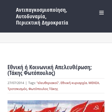
Μετάβαση
στο
περιεχόμενο
Εθνική ή Κοινωνική Απελευθέρωση;
(Τάκης Φωτόπουλος)
27/07/2014
|
Tags:
"ελευθεριακοί"
,
Εθνική κυριαρχία
,
ΜΕΚΕΑ
,
Τροτσκισμός
,
Φωτόπουλος Τάκης
Προβολή
μεγαλύτερης