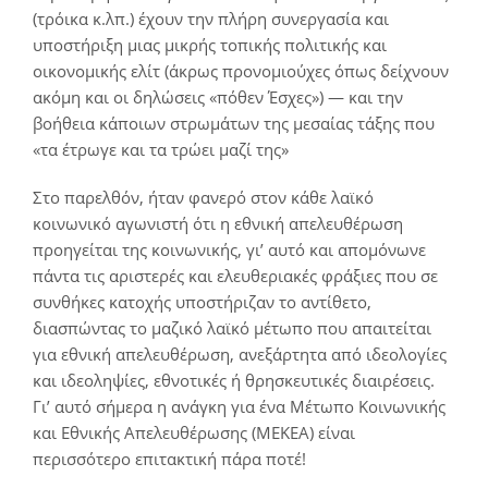
(τρόικα κ.λπ.) έχουν την πλήρη συνεργασία και
υποστήριξη μιας μικρής τοπικής πολιτικής και
οικονομικής ελίτ (άκρως προνομιούχες όπως δείχνουν
ακόμη και οι δηλώσεις «πόθεν Έσχες») ― και την
βοήθεια κάποιων στρωμάτων της μεσαίας τάξης που
«τα έτρωγε και τα τρώει μαζί της»
Στο παρελθόν, ήταν φανερό στον κάθε λαϊκό
κοινωνικό αγωνιστή ότι η εθνική απελευθέρωση
προηγείται της κοινωνικής, γι’ αυτό και απομόνωνε
πάντα τις αριστερές και ελευθεριακές φράξιες που σε
συνθήκες κατοχής υποστήριζαν το αντίθετο,
διασπώντας το μαζικό λαϊκό μέτωπο που απαιτείται
για εθνική απελευθέρωση, ανεξάρτητα από ιδεολογίες
και ιδεοληψίες, εθνοτικές ή θρησκευτικές διαιρέσεις.
Γι’ αυτό σήμερα η ανάγκη για ένα Μέτωπο Κοινωνικής
και Εθνικής Απελευθέρωσης (ΜΕΚΕΑ) είναι
περισσότερο επιτακτική πάρα ποτέ!