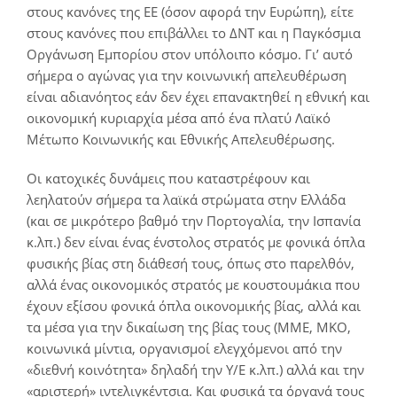
στους κανόνες της ΕΕ (όσον αφορά την Ευρώπη), είτε
στους κανόνες που επιβάλλει το ΔΝΤ και η Παγκόσμια
Οργάνωση Εμπορίου στον υπόλοιπο κόσμο. Γι’ αυτό
σήμερα ο αγώνας για την κοινωνική απελευθέρωση
είναι αδιανόητος εάν δεν έχει επανακτηθεί η εθνική και
οικονομική κυριαρχία μέσα από ένα πλατύ Λαϊκό
Μέτωπο Κοινωνικής και Εθνικής Απελευθέρωσης.
Οι κατοχικές δυνάμεις που καταστρέφουν και
λεηλατούν σήμερα τα λαϊκά στρώματα στην Ελλάδα
(και σε μικρότερο βαθμό την Πορτογαλία, την Ισπανία
κ.λπ.) δεν είναι ένας ένστολος στρατός με φονικά όπλα
φυσικής βίας στη διάθεσή τους, όπως στο παρελθόν,
αλλά ένας οικονομικός στρατός με κουστουμάκια που
έχουν εξίσου φονικά όπλα οικονομικής βίας, αλλά και
τα μέσα για την δικαίωση της βίας τους (ΜΜΕ, ΜΚΟ,
κοινωνικά μίντια, οργανισμοί ελεγχόμενοι από την
«διεθνή κοινότητα» δηλαδή την Υ/Ε κ.λπ.) αλλά και την
«αριστερή» ιντελιγκέντσια. Και φυσικά τα όργανά τους