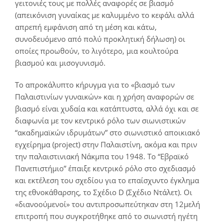
γειτονιές τους με πολλές αναφορές σε βιασμό
(απεικόνιση γυναίκας με καλυμμένο το κεφάλι αλλά
απρεπή εμφάνιση από τη μέση και κάτω,
συνοδευόμενο από πολύ προκλητική δήλωση) οι
οποίες προωθούν, το λιγότερο, μια κουλτούρα
βιασμού και μισογυνισμό.
Το απροκάλυπτο κήρυγμα για το «βιασμό των
Παλαιστινίων γυναικών» και η χρήση αναφορών σε
βιασμό είναι χυδαία και κατάπτυστα, αλλά όχι και σε
διαφωνία με τον κεντρικό ρόλο των σιωνιστικών
“ακαδημαϊκών ιδρυμάτων” στο σιωνιστικό αποικιακό
εγχείρημα (project) στην Παλαιστίνη, ακόμα και πριν
την παλαιστινιακή Νάκμπα του 1948. Το “Εβραϊκό
Πανεπιστήμιο” έπαιξε κεντρικό ρόλο στο σχεδιασμό
και εκτέλεση του σχεδίου για το επαίσχυντο έγκλημα
της εθνοκάθαρσης, το Σχέδιο D (Σχέδιο Ντάλετ). Οι
«διανοούμενοί» του αντιπροσωπεύτηκαν στη 12μελή
επιτροπή που συγκροτήθηκε από το σιωνιστή ηγέτη