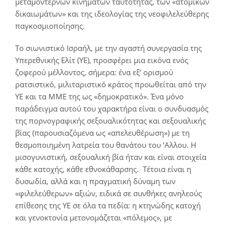
μεταμοντέρνων κινημάτων ταυτότητας, των «ατομικών
δικαιωμάτων» και της ιδεολογίας της νεοφιλελεύθερης
παγκοσμιοποίησης.
Το σιωνιστικό Ισραήλ, με την αγαστή συνεργασία της
Υπερεθνικής Ελίτ (ΥΕ), προσφέρει μια εικόνα ενός
ζοφερού μέλλοντος, σήμερα: ένα εξ’ ορισμού
ρατσιστικό, μιλιταριστικό κράτος προωθείται από την
ΥΕ και τα ΜΜΕ της ως «δημοκρατικό». Ένα μόνο
παράδειγμα αυτού του χαρακτήρα είναι ο συνδυασμός
της πορνογραφικής σεξουαλικότητας και σεξουαλικής
βίας (παρουσιαζόμενα ως «απελευθέρωση») με τη
θεσμοποιημένη λατρεία του θανάτου του ‘Αλλου. Η
μισογυνιστική, σεξουαλική βία ήταν και είναι στοιχεία
κάθε κατοχής, κάθε εθνοκάθαρσης. Τέτοια είναι η
δυσωδία, αλλά και η πραγματική δύναμη των
«φιλελεύθερων» αξιών, ειδικά σε συνθήκες ανηλεούς
επίθεσης της ΥΕ σε όλα τα πεδία: η κτηνώδης κατοχή
και γενοκτονία μετονομάζεται «πόλεμος», με