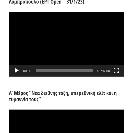
Λαμπρόπουλο (ΕΡΤ Open – 31/1/23)
Πρόγραμμα
Αναπαραγωγής
Βίντεο
00:00
01:07:00
Α’ Μέρος “Νέα διεθνής τάξη, υπερεθνική ελίτ και η
τυραννία τους”
Πρόγραμμα
Αναπαραγωγής
Βίντεο