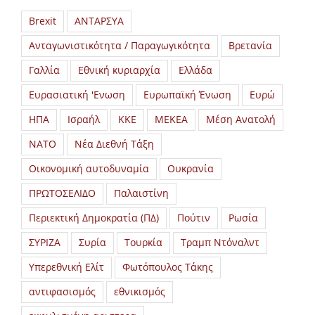
Brexit
ΑΝΤΑΡΣΥΑ
Ανταγωνιστικότητα / Παραγωγικότητα
Βρετανία
Γαλλία
Εθνική κυριαρχία
Ελλάδα
Ευρασιατική 'Ενωση
Ευρωπαϊκή Ένωση
Ευρώ
ΗΠΑ
Ισραήλ
ΚΚΕ
ΜΕΚΕΑ
Μέση Ανατολή
ΝΑΤΟ
Νέα Διεθνή Τάξη
Οικονομική αυτοδυναμία
Ουκρανία
ΠΡΩΤΟΣΕΛΙΔΟ
Παλαιστίνη
Περιεκτική Δημοκρατία (ΠΔ)
Πούτιν
Ρωσία
ΣΥΡΙΖΑ
Συρία
Τουρκία
Τραμπ Ντόναλντ
Υπερεθνική Ελίτ
Φωτόπουλος Τάκης
αντιφασισμός
εθνικισμός