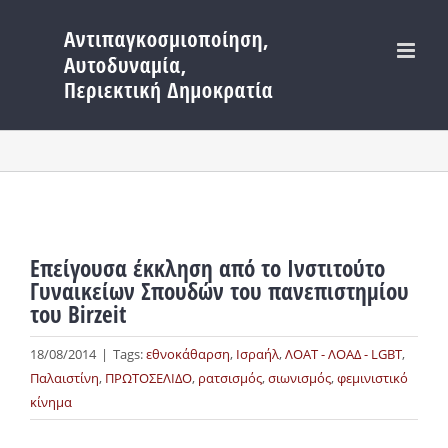
Μετάβαση
στο
περιεχόμενο
Επείγουσα έκκληση από το Ινστιτούτο
Γυναικείων Σπουδών του πανεπιστημίου
του Birzeit
18/08/2014
|
Tags:
εθνοκάθαρση
,
Ισραήλ
,
ΛΟΑΤ - ΛΟΑΔ - LGBT
,
Παλαιστίνη
,
ΠΡΩΤΟΣΕΛΙΔΟ
,
ρατσισμός
,
σιωνισμός
,
φεμινιστικό
κίνημα