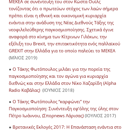
ΜΕΚΕΑ σε συνέντευξη του στον Κώστα Ουίλς
τονίζοντας ότι ο πρωτεύων στόχος των λαών σήμερα
πρέπει είναι η εθνική και οικονομική κυριαρχία
ενάντια στην ανάδυση της Νέας Διεθνούς Τάξης της
νεοφιλελεύθερης παγκοσμιοποίησης. Σχετικά έγινε
αναφορά στο κίνημα των Κίτρινων Γιλέκων, την
εξέλιξη του Brexit, την επιτακτικότητα ενός παλλαϊκού
GREXIT στην Ελλάδα για το οποίο παλεύει το ΜΕΚΕΑ
(ΜΆΙΟΣ 2019)
●
Ο Τάκης Φωτόπουλος μιλάει για την πορεία της
παγκοσμιοποίησης και τον αγώνα για κυριαρχία
διεθνώς και στην Ελλάδα στον Νίκο Χαζαρίδη (Alpha
Radio Καβάλας)
(ΙΟΥΝΙΟΣ 2018)
●
Ο Τάκης Φωτόπουλος “καρφώνει” την
Παγκοσμιοποίηση: Συνέντευξη εφ’όλης της ύλης στον
Πέτρο Ιωάννου, (Σπορnews Λάρισας)
(ΙΟΥΛΙΟΣ 2017)
●
Βρετανικές Εκλογές 2017: Η Επανάσταση ενάντια στο