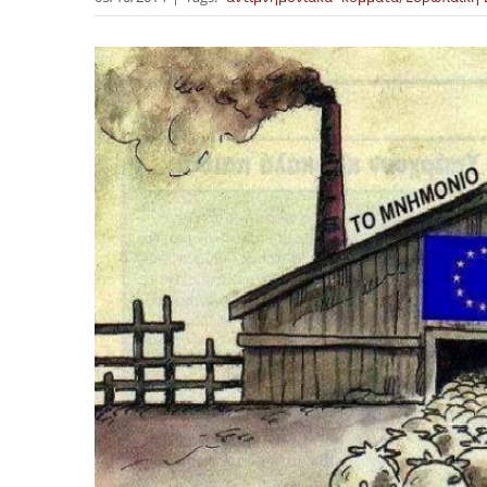
Προβολή
μεγαλύτερης
εικόνας