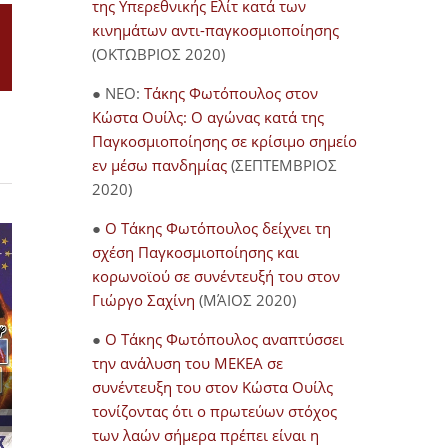
της Υπερεθνικής Ελίτ κατά των
κινημάτων αντι-παγκοσμιοποίησης
(ΟΚΤΩΒΡΙΟΣ 2020)
il
● NEO:
Τάκης Φωτόπουλος στον
Κώστα Ουίλς: Ο αγώνας κατά της
Παγκοσμιοποίησης σε κρίσιμο σημείο
εν μέσω πανδημίας
(ΣΕΠΤΕΜΒΡΙΟΣ
2020)
●
Ο Τάκης Φωτόπουλος δείχνει τη
σχέση Παγκοσμιοποίησης και
κορωνοϊού σε συνέντευξή του στον
Γιώργο Σαχίνη
(ΜΆΙΟΣ 2020)
●
O Τάκης Φωτόπουλος αναπτύσσει
την ανάλυση του ΜΕΚΕΑ σε
ΤΕΜΠΗ: Συστημικό έγκλημα
Ανακοίνωση
χωρίς τιμωρία; (του Τάκη
συνέντευξη του στον Κώστα Ουίλς
ΠΡΟΔΙΑΓΕΓ
Φωτόπουλου)
τονίζοντας ότι ο πρωτεύων στόχος
ΣΤΑ ΤΕΜΠΗ: 
20/03/2023
των λαών σήμερα πρέπει είναι η