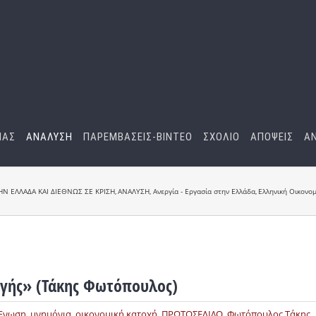
ΜΑΣ
ΑΝΑΛΥΣΗ
ΠΑΡΕΜΒΑΣΕΙΣ-BINTEO
ΣΧΟΛΙΟ
ΑΠΟΨΕΙΣ
Α
ΤΗΝ ΕΛΛΑΔΑ ΚΑΙ ΔΙΕΘΝΩΣ ΣΕ ΚΡΙΣΗ
ΑΝΑΛΥΣΗ
Ανεργία - Εργασία στην Ελλάδα
Ελληνική Οικονομ
αγής» (Τάκης Φωτόπουλος)
Ένωση
,
μνημόνια
,
οικονομική κατοχή
,
ΠΡΩΤΟΣΕΛΙΔΟ
,
Φωτόπουλος Τάκης