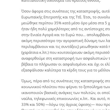
καπιταλιστική οικονομία του κράτους-έθνους.
Όσον άφορα στις συνέπειες της καταστροφής, αυτές
Ευρωπαϊκής Επιτροπής και της ΤτΕ. Έτσι, το συνο
μειώθηκε περίπου 35% κατά μέσο όρο μέσα στα 5 χρ
ήταν ήδη πολύ χαμηλότερες από τις αντίστοιχες στ
στην Ενιαία Αγορά και το Ευρώ που… απολαμβάνουμε
ακόμη περισσότερο την αγοραστική δύναμη των λαϊ
περιλαμβάνουν και τις συντάξεις) μειωθηκαν κατά
(χαράτσια κ.λπ.) που κουτσούρευαν ακόμη περισσό
αναφερθούμε στη καταστροφή των ασφαλιστικών τα
βέβαια το πλήρωσαν οι ασφαλισμένοι και όχι οι ελί
εξασφάλισαν καλύτερα τα κέρδη τους για το μέλλον
Όμως, πέρα από τις συνέπειες της καταστροφής στα
κοινωνικού πλούτου που φέρνει το ξεπούλημα των
ικανοποιούν βασικές ανάγκες των πολιτών, οι οποί
ναύλα, τηλεφωνικές επικοινωνίες κ.λπ.. Και αυτό,
33% και 50%) ―λόγω της άγριας ύφεσης― που προσ