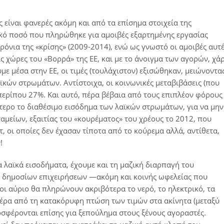
 είναι φανερές ακόμη και από τα επίσημα στοιχεία της
λικό ποσό που πληρώθηκε για αμοιβές εξαρτημένης εργασίας
όνια της «κρίσης» (2009-2014), ενώ ως γνωστό οι αμοιβές αυτ
ις χώρες του «Βορρά» της ΕΕ, και με το άνοιγμα των αγορών, χά
 μέσα στην ΕΕ, οι τιμές (τουλάχιστον) εξισώθηκαν, μειώνοντα
κών στρωμάτων. Αντίστοιχα, οι κοινωνικές μεταβιβάσεις (που
 περίπου 27%. Και αυτό, πέρα βέβαια από τους επιπλέον φόρους
τερο το διαθέσιμο εισόδημα των λαϊκών στρωμάτων, για να μην
μείων, εξαιτίας του «κουρέματος» του χρέους το 2012, που
τ, οι οποίες δεν έχασαν τίποτα από το κούρεμα αλλά, αντίθετα,
!
 λαϊκά εισοδήματα, έχουμε και τη μαζική διαρπαγή του
 δημοσίων επιχειρήσεων ―ακόμη και κοινής ωφελείας που
οι αύριο θα πληρώνουν ακριβότερα το νερό, το ηλεκτρικό, τα
 πέρα από τη κατακόρυφη πτώση των τιμών στα ακίνητα (μεταξύ
φέρονται επίσης για ξεπούλημα στους ξένους αγοραστές.