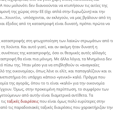
 που μολονότι δεν διανοούνται να κτυπήσουν τις αιτίες της
αμονή της χώρας στην ΕΕ (όχι απλά στην Ευρωζώνη) και την
έοι…Χουντίνι, υπόσχονται, αν εκλεγούν, να μας βγάλουν από τη
και έξοδος από τη καταστροφή είναι δυνατή, πρέπει πρώτα να
της καταστροφής στη φτωχοποίηση των λαϊκών στρωμάτων από τ
 τη Χούντα. Και αυτό γιατί, και αν ακόμη ήταν δυνατή η
υνέπειες της καταστροφής, όσο οι θεσμικές αυτές αλλαγές
ταστροφή θα είναι πια μόνιμη. Με άλλα λόγια, τα Μνημόνια δεν
πό πίσω της. Ήταν μέσο για να επιβληθούν οι «αναγκαίες
λό της οικονομίας», όπως λένε οι ελίτ, και παπαγαλίζουν και οι
νεπιστήμια ότι υπάρχει κάποιο «γενικό» καλό. Πράγμα που
ομία της αγοράς, όπου το τι είναι «καλό» για την οικονομία
λέγχουν. Όμως, στην προκειμένη περίπτωση, το συμφέρον των
ετούμενων από αυτήν είναι διαμετρικά αντίθετα. Τα
 τις
ταξικές διαιρέσεις
που είναι όμως πολύ ευρύτερες στην
από τις παραδοσιακές ταξικές διαιρέσεις που χαρακτήριζαν την