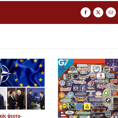
Facebook
Twitter
Ema
κός ψευτο-