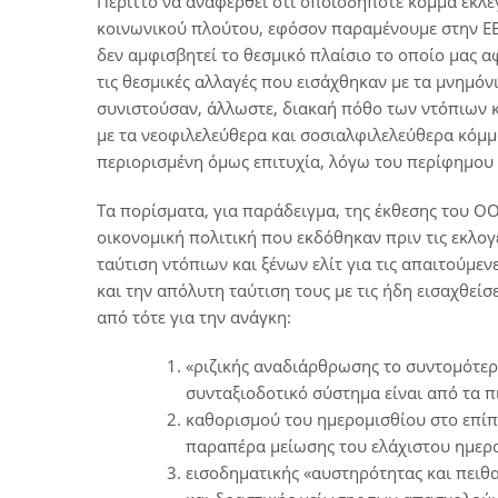
Περιττό να αναφερθεί ότι οποιοδήποτε κόμμα εκλεγ
κοινωνικού πλούτου, εφόσον παραμένουμε στην ΕΕ, 
δεν αμφισβητεί το θεσμικό πλαίσιο το οποίο μας αφ
τις θεσμικές αλλαγές που εισάχθηκαν με τα μνημόνι
συνιστούσαν, άλλωστε, διακαή πόθο των ντόπιων κ
με τα νεοφιλελεύθερα και σοσιαλφιλελεύθερα κόμ
περιορισμένη όμως επιτυχία, λόγω του περίφημου 
Τα πορίσματα, για παράδειγμα, της έκθεσης του ΟΟΣ
οικονομική πολιτική που εκδόθηκαν πριν τις εκλο
ταύτιση ντόπιων και ξένων ελίτ για τις απαιτούμεν
και την απόλυτη ταύτιση τους με τις ήδη εισαχθείσ
από τότε για την ανάγκη:
«ριζικής αναδιάρθρωσης το συντομότερο
συνταξιοδοτικό σύστημα είναι από τα 
καθορισμού του ημερομισθίου στο επίπ
παραπέρα μείωσης του ελάχιστου ημερο
εισοδηματικής «αυστηρότητας και πειθ