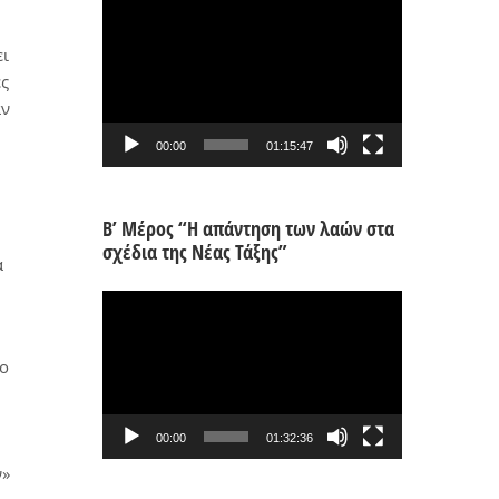
Πρόγραμμα
Αναπαραγωγής
ει
Βίντεο
ές
αν
00:00
01:15:47
Β’ Μέρος “Η απάντηση των λαών στα
σχέδια της Νέας Τάξης”
ά
Πρόγραμμα
Αναπαραγωγής
Βίντεο
το
00:00
01:32:36
ν»