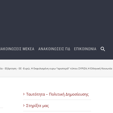
ΝΑΚΟΙΝΩΣΕΙΣ ΜΕΚΕΑ
ΑΝΑΚΟΙΝΩΣΕΙΣ ΠΔ
ΕΠΙΚΟΙΝΩΝΙΑ
ία - Εξάρτηση - ΕΕ -Ευρώ
Η Εκφυλισμένη ευρω-"αριστερά" τύπου ΣΥΡΙΖΑ
Η Ελληνική Κοινωνία
Ταυτότητα – Πολιτική Δημοσίευσης
Στηρίξτε μας