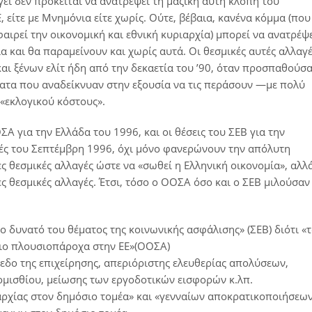
εί δεν πρόκειται να ανατρέψει τη μαζική αυτή κλοπή του
είτε με Μνημόνια είτε χωρίς. Ούτε, βέβαια, κανένα κόμμα (που
αιρεί την οικονομική και εθνική κυριαρχία) μπορεί να ανατρέψ
α και θα παραμείνουν και χωρίς αυτά. Οι θεσμικές αυτές αλλαγ
αι ξένων ελίτ ήδη από την δεκαετία του ’90, όταν προσπαθούσ
ματα που αναδείκνυαν στην εξουσία να τις περάσουν ―με πολύ
«εκλογικού κόστους».
Α για την Ελλάδα του 1996, και οι θέσεις του ΣΕΒ για την
γές του Σεπτέμβρη 1996, όχι μόνο φανερώνουν την απόλυτη
ες θεσμικές αλλαγές ώστε να «σωθεί η Ελληνική οικονομία», αλλ
ες θεσμικές αλλαγές. Έτσι, τόσο ο ΟΟΣΑ όσο και ο ΣΕΒ μιλούσαν
 δυνατό του θέματος της κοινωνικής ασφάλισης» (ΣΕΒ) διότι «
πιο πλουσιοπάροχα στην ΕΕ»(ΟΟΣΑ)
εδο της επιχείρησης, απεριόριστης ελευθερίας απολύσεων,
μισθίου, μείωσης των εργοδοτικών εισφορών κ.λπ.
αρχίας στον δημόσιο τομέα» και «γενναίων αποκρατικοποιήσεω