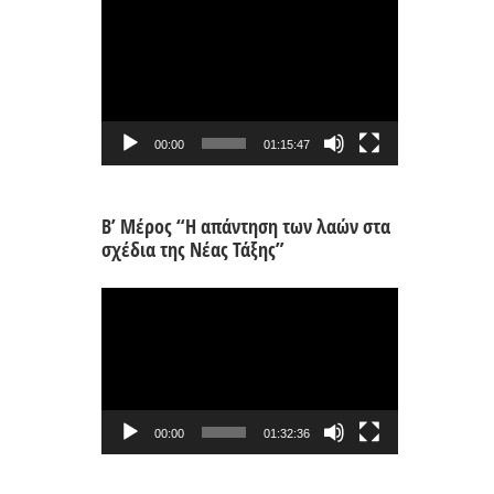
Πρόγραμμα
Αναπαραγωγής
Βίντεο
00:00
01:15:47
Β’ Μέρος “Η απάντηση των λαών στα
σχέδια της Νέας Τάξης”
Πρόγραμμα
Αναπαραγωγής
Βίντεο
00:00
01:32:36