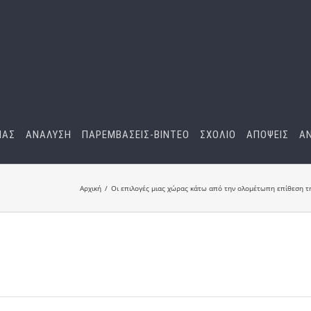
ΜΑΣ
ΑΝΑΛΥΣΗ
ΠΑΡΕΜΒΑΣΕΙΣ-BINTEO
ΣΧΟΛΙΟ
ΑΠΟΨΕΙΣ
Α
Αρχική
Οι επιλογές μιας χώρας κάτω από την ολομέτωπη επίθεση τ