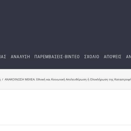
ΜΑΣ
ΑΝΑΛΥΣΗ
ΠΑΡΕΜΒΑΣΕΙΣ-BINTEO
ΣΧΟΛΙΟ
ΑΠΟΨΕΙΣ
Α
ή
ΑΝΑΚΟΙΝΩΣΗ ΜΕΚΕΑ: Εθνική και Κοινωνική Απελευθέρωση ή Ολοκλήρωση της Καταστροφής