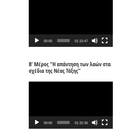
Πρόγραμμα
Αναπαραγωγής
Βίντεο
00:00
01:15:47
Β’ Μέρος “Η απάντηση των λαών στα
σχέδια της Νέας Τάξης”
Πρόγραμμα
Αναπαραγωγής
Βίντεο
00:00
01:32:36