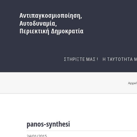
Μετάβαση
στο
περιεχόμενο
ΣΤΗΡΙΞΤΕ ΜΑΣ !
Η ΤΑΥΤΟΤΗΤΑ 
Αρχικ
panos-synthesi
24/01/2015