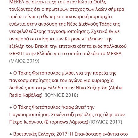
ΜΕΚΕΑ σε συνέντευξη του στον Κώστα Ουίλς
τονίζοντας ότι ο πρωτεύων στόχος των λαών σήμερα
πρέπει είναι η εθνική και οικονομική κυριαρχία
ενάντια στην ανάδυση της Νέας Διεθνούς Τάξης της
νεοφιλελεύθερης παγκοσμιοποίησης. Σχετικά έγινε
αναφορά στο κίνημα των Κίτρινων Γιλέκων, την
εξέλιξη του Brexit, την επιτακτικότητα ενός παλλαϊκού
GREXIT στην Ελλάδα για το οποίο παλεύει το ΜΕΚΕΑ
(ΜΆΙΟΣ 2019)
●
Ο Τάκης Φωτόπουλος μιλάει για την πορεία της
παγκοσμιοποίησης και τον αγώνα για κυριαρχία
διεθνώς και στην Ελλάδα στον Νίκο Χαζαρίδη (Alpha
Radio Καβάλας)
(ΙΟΥΝΙΟΣ 2018)
●
Ο Τάκης Φωτόπουλος “καρφώνει” την
Παγκοσμιοποίηση: Συνέντευξη εφ’όλης της ύλης στον
Πέτρο Ιωάννου, (Σπορnews Λάρισας)
(ΙΟΥΛΙΟΣ 2017)
●
Βρετανικές Εκλογές 2017: Η Επανάσταση ενάντια στο