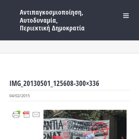
Μετάβαση
στο
περιεχόμενο
IMG_20130501_125608-300×336
04/02/2015