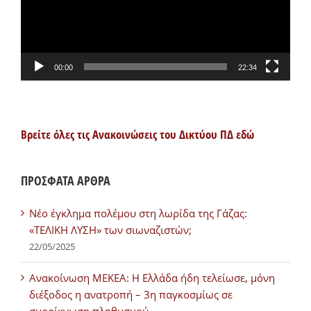
00:00
22:34
Βρείτε όλες τις Ανακοινώσεις του Δικτύου ΠΔ εδώ
ΠΡΟΣΦΑΤΑ ΑΡΘΡΑ
Νέο έγκλημα πολέμου στη λωρίδα της Γάζας:
«ΤΕΛΙΚΗ ΛΥΣΗ» των σιωναζιστών;
22/05/2025
Ανακοίνωση ΜΕΚΕΑ: Η Ελλάδα ήδη τελείωσε, μόνη
διέξοδος η ανατροπή – 3η παγκοσμίως σε