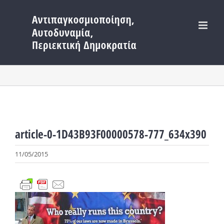
Μετάβαση
στο
περιεχόμενο
article-0-1D43B93F00000578-777_634x390
11/05/2015