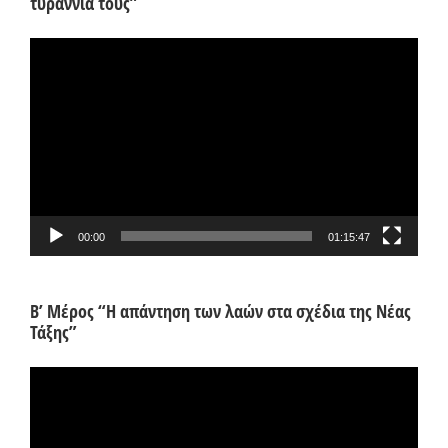
τυραννία τους”
Πρόγραμμα
Αναπαραγωγής
Βίντεο
00:00
01:15:47
Β’ Μέρος “Η απάντηση των λαών στα σχέδια της Νέας
Τάξης”
Πρόγραμμα
Αναπαραγωγής
Βίντεο