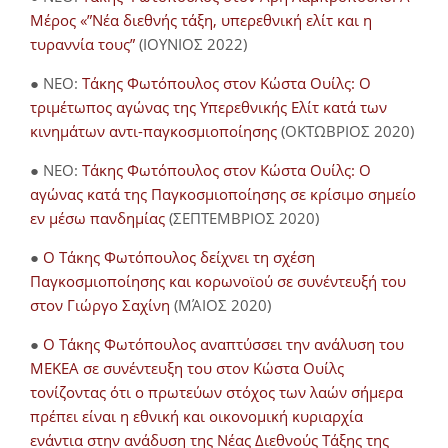
Μέρος «”Νέα διεθνής τάξη, υπερεθνική ελίτ και η
τυραννία τους”
(ΙΟΥΝΙΟΣ 2022)
● NEO:
Τάκης Φωτόπουλος στον Κώστα Ουίλς: Ο
τριμέτωπος αγώνας της Υπερεθνικής Ελίτ κατά των
κινημάτων αντι-παγκοσμιοποίησης
(ΟΚΤΩΒΡΙΟΣ 2020)
● NEO:
Τάκης Φωτόπουλος στον Κώστα Ουίλς: Ο
αγώνας κατά της Παγκοσμιοποίησης σε κρίσιμο σημείο
εν μέσω πανδημίας
(ΣΕΠΤΕΜΒΡΙΟΣ 2020)
●
Ο Τάκης Φωτόπουλος δείχνει τη σχέση
Παγκοσμιοποίησης και κορωνοϊού σε συνέντευξή του
στον Γιώργο Σαχίνη
(ΜΆΙΟΣ 2020)
●
O Τάκης Φωτόπουλος αναπτύσσει την ανάλυση του
ΜΕΚΕΑ σε συνέντευξη του στον Κώστα Ουίλς
τονίζοντας ότι ο πρωτεύων στόχος των λαών σήμερα
πρέπει είναι η εθνική και οικονομική κυριαρχία
ενάντια στην ανάδυση της Νέας Διεθνούς Τάξης της