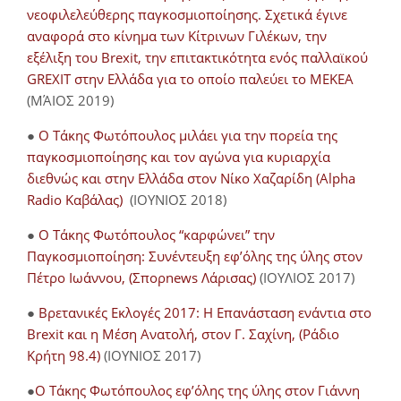
νεοφιλελεύθερης παγκοσμιοποίησης. Σχετικά έγινε
αναφορά στο κίνημα των Κίτρινων Γιλέκων, την
εξέλιξη του Brexit, την επιτακτικότητα ενός παλλαϊκού
GREXIT στην Ελλάδα για το οποίο παλεύει το ΜΕΚΕΑ
(ΜΆΙΟΣ 2019)
●
Ο Τάκης Φωτόπουλος μιλάει για την πορεία της
παγκοσμιοποίησης και τον αγώνα για κυριαρχία
διεθνώς και στην Ελλάδα στον Νίκο Χαζαρίδη (Alpha
Radio Καβάλας)
(ΙΟΥΝΙΟΣ 2018)
●
Ο Τάκης Φωτόπουλος “καρφώνει” την
Παγκοσμιοποίηση: Συνέντευξη εφ’όλης της ύλης στον
Πέτρο Ιωάννου, (Σπορnews Λάρισας)
(ΙΟΥΛΙΟΣ 2017)
●
Βρετανικές Εκλογές 2017: Η Επανάσταση ενάντια στο
Brexit και η Μέση Ανατολή, στον Γ. Σαχίνη, (Ράδιο
Κρήτη 98.4)
(ΙΟΥΝΙΟΣ 2017)
●
O Τάκης Φωτόπουλος εφ’όλης της ύλης στον Γιάννη