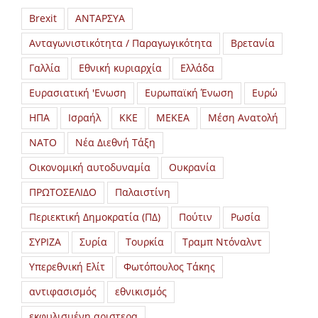
Brexit
ΑΝΤΑΡΣΥΑ
Ανταγωνιστικότητα / Παραγωγικότητα
Βρετανία
Γαλλία
Εθνική κυριαρχία
Ελλάδα
Ευρασιατική 'Ενωση
Ευρωπαϊκή Ένωση
Ευρώ
ΗΠΑ
Ισραήλ
ΚΚΕ
ΜΕΚΕΑ
Μέση Ανατολή
ΝΑΤΟ
Νέα Διεθνή Τάξη
Οικονομική αυτοδυναμία
Ουκρανία
ΠΡΩΤΟΣΕΛΙΔΟ
Παλαιστίνη
Περιεκτική Δημοκρατία (ΠΔ)
Πούτιν
Ρωσία
ΣΥΡΙΖΑ
Συρία
Τουρκία
Τραμπ Ντόναλντ
Υπερεθνική Ελίτ
Φωτόπουλος Τάκης
αντιφασισμός
εθνικισμός
εκφυλισμένη αριστερα