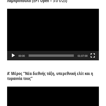
Λαμπρόπουλο (ΕΡΤ Open – 31/1/23)
Πρόγραμμα
Αναπαραγωγής
Βίντεο
00:00
01:07:00
Α’ Μέρος “Νέα διεθνής τάξη, υπερεθνική ελίτ και η
τυραννία τους”
Πρόγραμμα
Αναπαραγωγής
Βίντεο