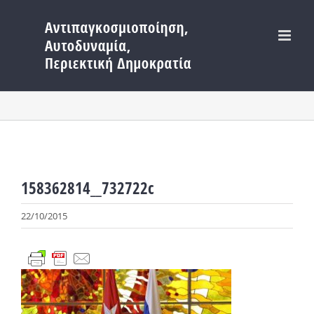
Μετάβαση
στο
περιεχόμενο
158362814__732722c
22/10/2015