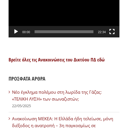
00:00
22:34
Βρείτε όλες τις Ανακοινώσεις του Δικτύου ΠΔ εδώ
ΠΡΟΣΦΑΤΑ ΑΡΘΡΑ
Νέο έγκλημα πολέμου στη λωρίδα της Γάζας:
«ΤΕΛΙΚΗ ΛΥΣΗ» των σιωναζιστών;
22/05/2025
Ανακοίνωση ΜΕΚΕΑ: Η Ελλάδα ήδη τελείωσε, μόνη
διέξοδος η ανατροπή – 3η παγκοσμίως σε