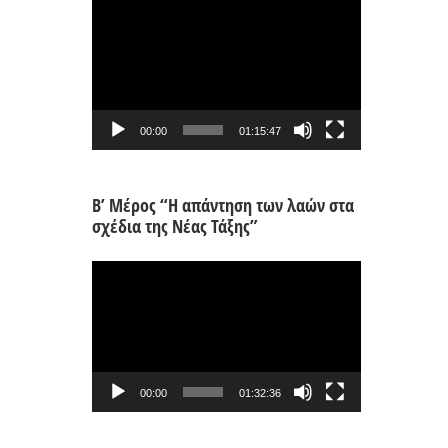
Πρόγραμμα
Αναπαραγωγής
Βίντεο
00:00
01:15:47
Β’ Μέρος “Η απάντηση των λαών στα
σχέδια της Νέας Τάξης”
Πρόγραμμα
Αναπαραγωγής
Βίντεο
00:00
01:32:36