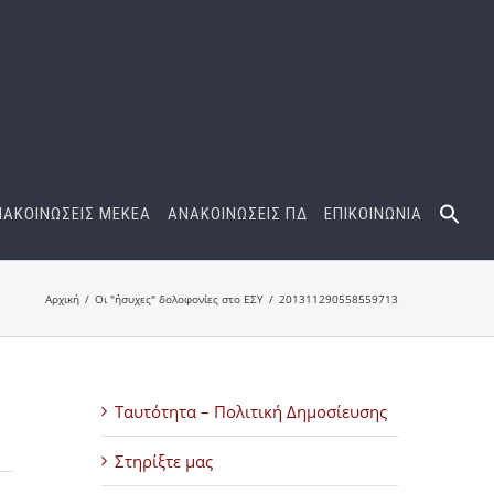
ΝΑΚΟΙΝΩΣΕΙΣ ΜΕΚΕΑ
ΑΝΑΚΟΙΝΩΣΕΙΣ ΠΔ
ΕΠΙΚΟΙΝΩΝΙΑ
Αρχική
Οι "ήσυχες" δολοφονίες στο ΕΣΥ
201311290558559713
Ταυτότητα – Πολιτική Δημοσίευσης
Στηρίξτε μας