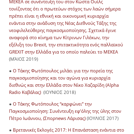
ΜΕΚΕΑ σε συνέντευξη του στον Κώστα Ουίλς
τονίζοντας ότι ο πρωτεύων στόχος των λαών σήμερα
πρέπει είναι η εθνική και οικονομική κυριαρχία
ενάντια στην ανάδυση της Νέας Διεθνούς Τάξης της
νεοφιλελεύθερης παγκοσμιοποίησης. Σχετικά έγινε
αναφορά στο κίνημα των Κίτρινων Γιλέκων, την
εξέλιξη του Brexit, την επιτακτικότητα ενός παλλαϊκού
GREXIT στην Ελλάδα για το οποίο παλεύει το ΜΕΚΕΑ
(ΜΆΙΟΣ 2019)
●
Ο Τάκης Φωτόπουλος μιλάει για την πορεία της
παγκοσμιοποίησης και τον αγώνα για κυριαρχία
διεθνώς και στην Ελλάδα στον Νίκο Χαζαρίδη (Alpha
Radio Καβάλας)
(ΙΟΥΝΙΟΣ 2018)
●
Ο Τάκης Φωτόπουλος “καρφώνει” την
Παγκοσμιοποίηση: Συνέντευξη εφ’όλης της ύλης στον
Πέτρο Ιωάννου, (Σπορnews Λάρισας)
(ΙΟΥΛΙΟΣ 2017)
●
Βρετανικές Εκλογές 2017: Η Επανάσταση ενάντια στο