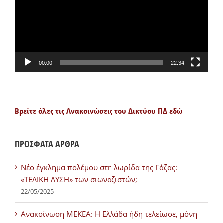
00:00
22:34
Βρείτε όλες τις Ανακοινώσεις του Δικτύου ΠΔ εδώ
ΠΡΟΣΦΑΤΑ ΑΡΘΡΑ
Νέο έγκλημα πολέμου στη λωρίδα της Γάζας:
«ΤΕΛΙΚΗ ΛΥΣΗ» των σιωναζιστών;
22/05/2025
Ανακοίνωση ΜΕΚΕΑ: Η Ελλάδα ήδη τελείωσε, μόνη