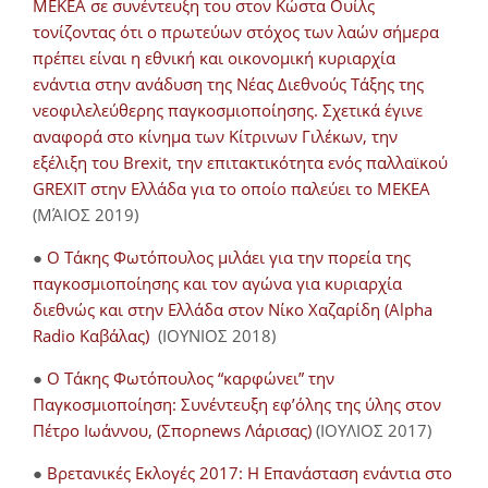
ΜΕΚΕΑ σε συνέντευξη του στον Κώστα Ουίλς
τονίζοντας ότι ο πρωτεύων στόχος των λαών σήμερα
πρέπει είναι η εθνική και οικονομική κυριαρχία
ενάντια στην ανάδυση της Νέας Διεθνούς Τάξης της
νεοφιλελεύθερης παγκοσμιοποίησης. Σχετικά έγινε
αναφορά στο κίνημα των Κίτρινων Γιλέκων, την
εξέλιξη του Brexit, την επιτακτικότητα ενός παλλαϊκού
GREXIT στην Ελλάδα για το οποίο παλεύει το ΜΕΚΕΑ
(ΜΆΙΟΣ 2019)
●
Ο Τάκης Φωτόπουλος μιλάει για την πορεία της
παγκοσμιοποίησης και τον αγώνα για κυριαρχία
διεθνώς και στην Ελλάδα στον Νίκο Χαζαρίδη (Alpha
Radio Καβάλας)
(ΙΟΥΝΙΟΣ 2018)
●
Ο Τάκης Φωτόπουλος “καρφώνει” την
Παγκοσμιοποίηση: Συνέντευξη εφ’όλης της ύλης στον
Πέτρο Ιωάννου, (Σπορnews Λάρισας)
(ΙΟΥΛΙΟΣ 2017)
●
Βρετανικές Εκλογές 2017: Η Επανάσταση ενάντια στο