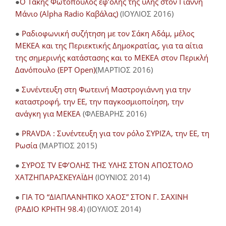
●
O Τάκης Φωτόπουλος εφ’όλης της ύλης στον Γιάννη
Μάνιο (Alpha Radio Καβάλας)
(ΙΟΥΛΙΟΣ 2016)
●
Ραδιοφωνική συζήτηση με τον Σάκη Αδάμ, μέλος
ΜΕΚΕΑ και της Περιεκτικής Δημοκρατίας, για τα αίτια
της σημερινής κατάστασης και το ΜΕΚΕΑ στον Περικλή
Δανόπουλο (ΕΡΤ Open)
(ΜΑΡΤΙΟΣ 2016)
●
Συνέντευξη στη Φωτεινή Μαστρογιάννη για την
καταστροφή, την ΕΕ, την παγκοσμιοποίηση, την
ανάγκη για ΜΕΚΕΑ
(ΦΛΕΒΑΡΗΣ 2016)
●
PRAVDA : Συνέντευξη για τον ρόλο ΣΥΡΙΖΑ, την ΕΕ, τη
Ρωσία
(ΜΑΡΤΙΟΣ 2015)
●
ΣΥΡΟΣ TV ΕΦ’ΟΛΗΣ ΤΗΣ ΥΛΗΣ ΣΤΟΝ ΑΠΟΣΤΟΛΟ
ΧΑΤΖΗΠΑΡΑΣΚΕΥΑΪΔΗ
(ΙΟΥΝΙΟΣ 2014)
●
ΓΙΑ ΤΟ “ΔΙΑΠΛΑΝΗΤΙΚΟ ΧΑΟΣ” ΣΤΟΝ Γ. ΣΑΧΙΝΗ
(ΡΑΔΙΟ ΚΡΗΤΗ 98.4
) (ΙΟΥΛΙΟΣ 2014)