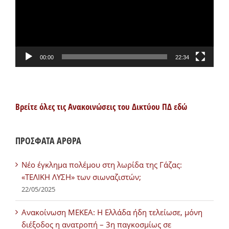
00:00
22:34
Βρείτε όλες τις Ανακοινώσεις του Δικτύου ΠΔ εδώ
ΠΡΟΣΦΑΤΑ ΑΡΘΡΑ
Νέο έγκλημα πολέμου στη λωρίδα της Γάζας:
«ΤΕΛΙΚΗ ΛΥΣΗ» των σιωναζιστών;
22/05/2025
Ανακοίνωση ΜΕΚΕΑ: Η Ελλάδα ήδη τελείωσε, μόνη
διέξοδος η ανατροπή – 3η παγκοσμίως σε