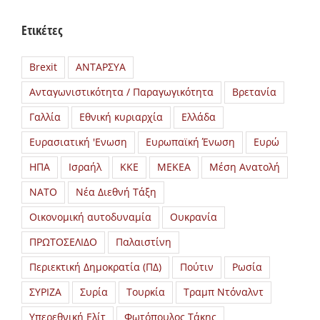
Ετικέτες
Brexit
ΑΝΤΑΡΣΥΑ
Ανταγωνιστικότητα / Παραγωγικότητα
Βρετανία
Γαλλία
Εθνική κυριαρχία
Ελλάδα
Ευρασιατική 'Ενωση
Ευρωπαϊκή Ένωση
Ευρώ
ΗΠΑ
Ισραήλ
ΚΚΕ
ΜΕΚΕΑ
Μέση Ανατολή
ΝΑΤΟ
Νέα Διεθνή Τάξη
Οικονομική αυτοδυναμία
Ουκρανία
ΠΡΩΤΟΣΕΛΙΔΟ
Παλαιστίνη
Περιεκτική Δημοκρατία (ΠΔ)
Πούτιν
Ρωσία
ΣΥΡΙΖΑ
Συρία
Τουρκία
Τραμπ Ντόναλντ
Υπερεθνική Ελίτ
Φωτόπουλος Τάκης