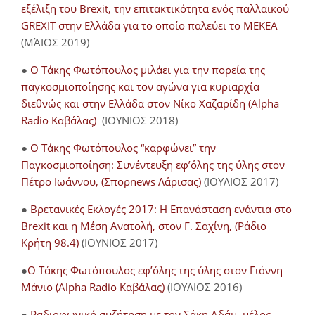
εξέλιξη του Brexit, την επιτακτικότητα ενός παλλαϊκού
GREXIT στην Ελλάδα για το οποίο παλεύει το ΜΕΚΕΑ
(ΜΆΙΟΣ 2019)
●
Ο Τάκης Φωτόπουλος μιλάει για την πορεία της
παγκοσμιοποίησης και τον αγώνα για κυριαρχία
διεθνώς και στην Ελλάδα στον Νίκο Χαζαρίδη (Alpha
Radio Καβάλας)
(ΙΟΥΝΙΟΣ 2018)
●
Ο Τάκης Φωτόπουλος “καρφώνει” την
Παγκοσμιοποίηση: Συνέντευξη εφ’όλης της ύλης στον
Πέτρο Ιωάννου, (Σπορnews Λάρισας)
(ΙΟΥΛΙΟΣ 2017)
●
Βρετανικές Εκλογές 2017: Η Επανάσταση ενάντια στο
Brexit και η Μέση Ανατολή, στον Γ. Σαχίνη, (Ράδιο
Κρήτη 98.4)
(ΙΟΥΝΙΟΣ 2017)
●
O Τάκης Φωτόπουλος εφ’όλης της ύλης στον Γιάννη
Μάνιο (Alpha Radio Καβάλας)
(ΙΟΥΛΙΟΣ 2016)
●
Ραδιοφωνική συζήτηση με τον Σάκη Αδάμ, μέλος