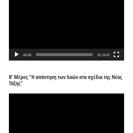
Αναπαραγωγής
Βίντεο
00:00
01:15:47
Β’ Μέρος “Η απάντηση των λαών στα σχέδια της Νέας
Τάξης”
Πρόγραμμα
Αναπαραγωγής
Βίντεο