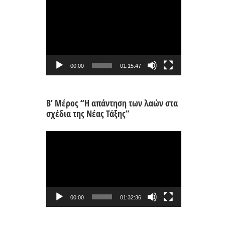
Πρόγραμμα
Αναπαραγωγής
Βίντεο
00:00
01:15:47
Β’ Μέρος “Η απάντηση των λαών στα
σχέδια της Νέας Τάξης”
Πρόγραμμα
Αναπαραγωγής
Βίντεο
00:00
01:32:36