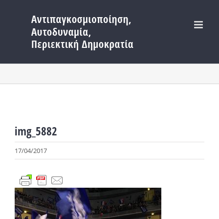
Μετάβαση
στο
περιεχόμενο
img_5882
17/04/2017