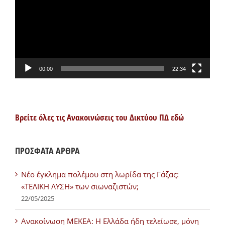
00:00
22:34
Βρείτε όλες τις Ανακοινώσεις του Δικτύου ΠΔ εδώ
ΠΡΟΣΦΑΤΑ ΑΡΘΡΑ
Νέο έγκλημα πολέμου στη λωρίδα της Γάζας:
«ΤΕΛΙΚΗ ΛΥΣΗ» των σιωναζιστών;
22/05/2025
Ανακοίνωση ΜΕΚΕΑ: Η Ελλάδα ήδη τελείωσε, μόνη