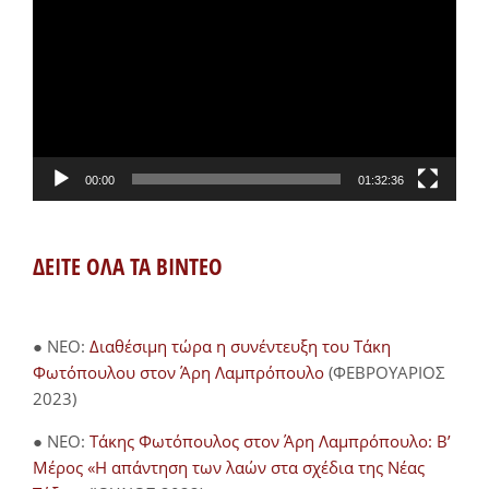
Αναπαραγωγής
Βίντεο
00:00
01:32:36
ΔΕΙΤΕ ΟΛΑ ΤΑ ΒΙΝΤΕΟ
● NEO:
Διαθέσιμη τώρα η συνέντευξη του Τάκη
Φωτόπουλου στον Άρη Λαμπρόπουλο
(ΦΕΒΡΟΥΑΡΙΟΣ
2023)
● NEO:
Τάκης Φωτόπουλος στον Άρη Λαμπρόπουλο: Β’
Μέρος «Η απάντηση των λαών στα σχέδια της Νέας