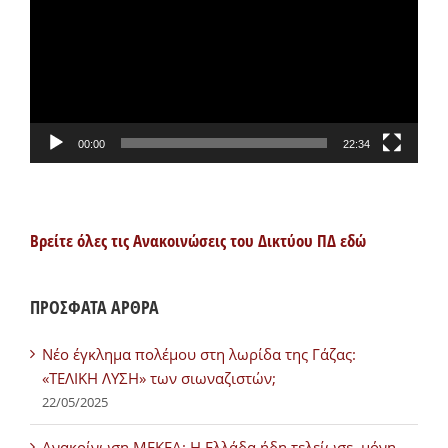
Βίντεο
00:00
22:34
Βρείτε όλες τις Ανακοινώσεις του Δικτύου ΠΔ εδώ
ΠΡΟΣΦΑΤΑ ΑΡΘΡΑ
Νέο έγκλημα πολέμου στη λωρίδα της Γάζας:
«ΤΕΛΙΚΗ ΛΥΣΗ» των σιωναζιστών;
22/05/2025
Ανακοίνωση ΜΕΚΕΑ: Η Ελλάδα ήδη τελείωσε, μόνη