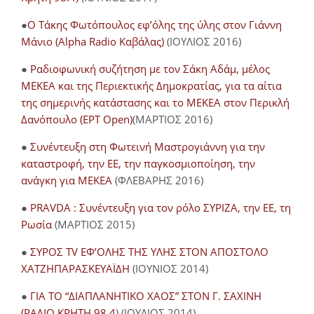
●
O Τάκης Φωτόπουλος εφ’όλης της ύλης στον Γιάννη
Μάνιο (Alpha Radio Καβάλας)
(ΙΟΥΛΙΟΣ 2016)
●
Ραδιοφωνική συζήτηση με τον Σάκη Αδάμ, μέλος
ΜΕΚΕΑ και της Περιεκτικής Δημοκρατίας, για τα αίτια
της σημερινής κατάστασης και το ΜΕΚΕΑ στον Περικλή
Δανόπουλο (ΕΡΤ Open)
(ΜΑΡΤΙΟΣ 2016)
●
Συνέντευξη στη Φωτεινή Μαστρογιάννη για την
καταστροφή, την ΕΕ, την παγκοσμιοποίηση, την
ανάγκη για ΜΕΚΕΑ
(ΦΛΕΒΑΡΗΣ 2016)
●
PRAVDA : Συνέντευξη για τον ρόλο ΣΥΡΙΖΑ, την ΕΕ, τη
Ρωσία
(ΜΑΡΤΙΟΣ 2015)
●
ΣΥΡΟΣ TV ΕΦ’ΟΛΗΣ ΤΗΣ ΥΛΗΣ ΣΤΟΝ ΑΠΟΣΤΟΛΟ
ΧΑΤΖΗΠΑΡΑΣΚΕΥΑΪΔΗ
(ΙΟΥΝΙΟΣ 2014)
●
ΓΙΑ ΤΟ “ΔΙΑΠΛΑΝΗΤΙΚΟ ΧΑΟΣ” ΣΤΟΝ Γ. ΣΑΧΙΝΗ
(ΡΑΔΙΟ ΚΡΗΤΗ 98.4
) (ΙΟΥΛΙΟΣ 2014)