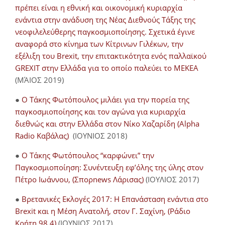
πρέπει είναι η εθνική και οικονομική κυριαρχία
ενάντια στην ανάδυση της Νέας Διεθνούς Τάξης της
νεοφιλελεύθερης παγκοσμιοποίησης. Σχετικά έγινε
αναφορά στο κίνημα των Κίτρινων Γιλέκων, την
εξέλιξη του Brexit, την επιτακτικότητα ενός παλλαϊκού
GREXIT στην Ελλάδα για το οποίο παλεύει το ΜΕΚΕΑ
(ΜΆΙΟΣ 2019)
●
Ο Τάκης Φωτόπουλος μιλάει για την πορεία της
παγκοσμιοποίησης και τον αγώνα για κυριαρχία
διεθνώς και στην Ελλάδα στον Νίκο Χαζαρίδη (Alpha
Radio Καβάλας)
(ΙΟΥΝΙΟΣ 2018)
●
Ο Τάκης Φωτόπουλος “καρφώνει” την
Παγκοσμιοποίηση: Συνέντευξη εφ’όλης της ύλης στον
Πέτρο Ιωάννου, (Σπορnews Λάρισας)
(ΙΟΥΛΙΟΣ 2017)
●
Βρετανικές Εκλογές 2017: Η Επανάσταση ενάντια στο
Brexit και η Μέση Ανατολή, στον Γ. Σαχίνη, (Ράδιο
Κρήτη 98.4)
(ΙΟΥΝΙΟΣ 2017)