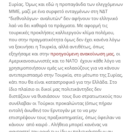
Συρίας. Όμως και εδώ η προπαγάνδα των ελεγχόμενων
ΜΜΕ, μαζί με ένα συρφετό ενταγμένων στη ΝΔΤ
“διεθνολόγων- αναλυτών” δεν αφήνουν τον ελληνικό
λαό να δει καθαρά τα πράγματα. Με αφορμή τις
τουρκικές προκλήσεις καλλιεργούν κλίμα πολέμου,
που στην πραγματικότητα όμως δεν έχει κανένα λόγω
να ξεκινήσει η Τουρκία, αλλά αντιθέτως, όπως
εξηγήσαμε και στην
προηγούμενη ανακοίνωση μας
, οι
Αμερικανοσιωνιστές και το ΝΑΤΟ έχουν κάθε λόγο να
χρησιμοποιήσουν εμάς ως κολαούζους για να κάνουν
αντιπερισπασμό στην Τουρκία, στο μέτωπο της Συρίας,
κάτι που θα είναι καταστροφικό για την Ελλάδα. Στο
ίδιο πλαίσιο οι δικοί μας πολιτικάντηδες δεν
διστάζουν να θυσιάσουν τους δυο στρατιωτικούς που
συνέλαβαν οι Τούρκοι προκαλώντας (όπως πήραν
εντολή άνωθεν) τον Ερντογάν με το να μην
επιστρέψουν τους πραξικοπηματίες, όπως όφειλαν να
κάνουν από καιρό . Αλήθεια μπορεί κανένας να
φανταστεί την οργή των ίδιων πολιτικάντηδων αν