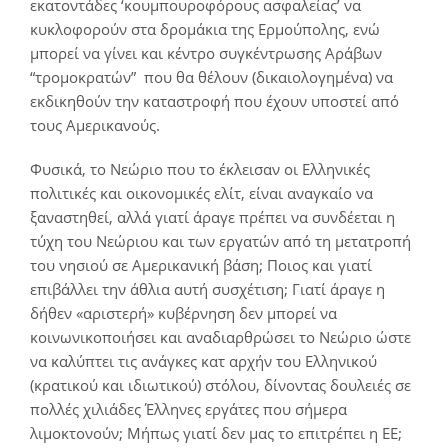
εκατοντάδες ‘κουμπουροφόρους ασφαλείας’ να
κυκλοφορούν στα δρομάκια της Ερμούπολης, ενώ
μπορεί να γίνει και κέντρο συγκέντρωσης Αράβων
“τρομοκρατών” που θα θέλουν (δικαιολογημένα) να
εκδικηθούν την καταστροφή που έχουν υποστεί από
τους Αμερικανούς.
Φυσικά, το Νεώριο που το έκλεισαν οι Ελληνικές
πολιτικές και οικονομικές ελίτ, είναι αναγκαίο να
ξαναστηθεί, αλλά γιατί άραγε πρέπει να συνδέεται η
τύχη του Νεώριου και των εργατών από τη μετατροπή
του νησιού σε Αμερικανική βάση; Ποιος και γιατί
επιβάλλει την άθλια αυτή συσχέτιση; Γιατί άραγε η
δήθεν «αριστερή» κυβέρνηση δεν μπορεί να
κοινωνικοποιήσει και αναδιαρθρώσει το Νεώριο ώστε
να καλύπτει τις ανάγκες κατ αρχήν του Ελληνικού
(κρατικού και ιδιωτικού) στόλου, δίνοντας δουλειές σε
πολλές χιλιάδες Έλληνες εργάτες που σήμερα
λιμοκτονούν; Μήπως γιατί δεν μας το επιτρέπει η ΕΕ;