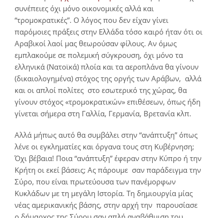
συνέπειες όχι μόνο οικονομικές αλλά και
“τρομοκρατικές”. Ο λόγος που δεν είχαν γίνει
παρόμοιες πράξεις στην Ελλάδα τόσο καιρό ήταν ότι οι
Αραβικοί λαοί μας θεωρούσαν φίλους. Αν όμως
εμπλακούμε σε πολεμική σύγκρουση, όχι μόνο τα
ελληνικά (Νατοϊκά) πλοία και τα αεροπλάνα θα γίνουν
(δικαιολογημένα) στόχος της οργής των Αράβων, αλλά
και οι απλοί πολίτες στο εσωτερικό της χώρας, θα
γίνουν στόχος «τρομοκρατικών» επιθέσεων, όπως ήδη
γίνεται σήμερα στη Γαλλία, Γερμανία, Βρετανία κλπ.
Αλλά μήπως αυτό θα συμβάλει στην “ανάπτυξη” όπως
λένε οι εγκληματίες και όργανα τους στη Κυβέρνηση;
Όχι βέβαια! Ποια “ανάπτυξη” έφεραν στην Κύπρο ή την
Κρήτη οι εκεί βάσεις; Ας πάρουμε σαν παράδειγμα την
Σύρο, που είναι πρωτεύουσα των πανέμορφων
Κυκλάδων με τη μεγάλη Ιστορία. Τη δημιουργία μίας
νέας αμερικανικής βάσης, στην αρχή την παρουσίασε
ο δήμαρχος της Σύρου σαν απλή αναβάθμιση του