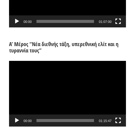
00:00
01:07:00
Α’ Μέρος “Νέα διεθνής τάξη, υπερεθνική ελίτ και η
τυραννία τους”
Πρόγραμμα
Αναπαραγωγής
Βίντεο
00:00
01:15:47