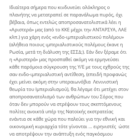
Ιδιαίτερα σήμερα που κινδυνεύει ολόκληρος ο
πλανήτης να μετατραπεί σε παρανάλωμα πυρός, όχι
βέβαια, όπως εντελώς αποπροσανατολιστικά λέει η
«Αριστερά» μας (από το ΚΚΕ μέχρι την ΑΝΤΑΡΣΥΑ, ΛΑΕ
κλπ.) για χάρη ενός «ενδο-ιμπεριαλιστικού πολέμου»
(αλήθεια ποιους ιμπεριαλιστικούς πολέμους έκανε η
Ρωσία, μετά τη διάλυση της ΕΣΣΔ;). Εάν δεν ξέραμε ότι
η «Αριστερά» μας προσπαθεί ακόμη να ερμηνεύσει
κάθε παρόμοια σύγκρουση της Υ/Ε με τους εχθρούς της
σαν ενδο-ιμπεριαλιστική αντίθεση, (επειδή προφανώς
έχει μείνει ακόμη στην υπεραιωνόβια Λενινιστική
θεωρία του Ιμπεριαλισμού), θα λέγαμε ότι μετέχει στον
αποπροσανατολισμό των ανθρώπων του Σόρος που
όταν δεν μπορούν να στρέψουν τους σκεπτόμενους
πολίτες ανοικτά υπέρ της Νατοϊκής εκστρατείας
ενάντια σε κάθε χώρα που παλεύει για την εθνική και
οικονομική κυριαρχία τότε γίνονται … ειρηνιστές ώστε
να αποτρέψουν την ανάπτυξη ενός παγκόσμιου