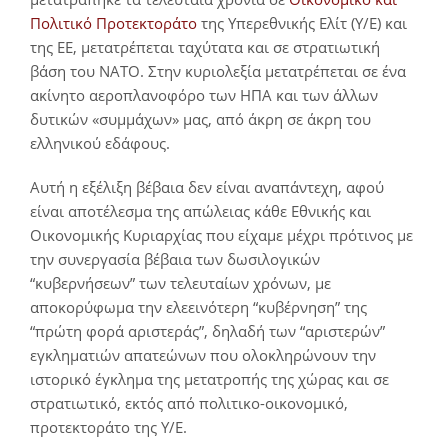
Πολιτικό Προτεκτοράτο
της Υπερεθνικής Ελίτ (Υ/Ε) και
της ΕΕ, μετατρέπεται ταχύτατα και σε στρατιωτική
βάση του ΝΑΤΟ. Στην κυριολεξία μετατρέπεται σε ένα
ακίνητο αεροπλανοφόρο των ΗΠΑ και των άλλων
δυτικών «συμμάχων» μας, από άκρη σε άκρη του
ελληνικού εδάφους.
Αυτή η εξέλιξη βέβαια δεν είναι αναπάντεχη, αφού
είναι αποτέλεσμα της απώλειας κάθε Εθνικής και
Οικονομικής Κυριαρχίας που είχαμε μέχρι πρότινος με
την συνεργασία βέβαια των δωσιλογικών
“κυβερνήσεων” των τελευταίων χρόνων, με
αποκορύφωμα την ελεεινότερη “κυβέρνηση” της
“πρώτη φορά αριστεράς”, δηλαδή των “αριστερών”
εγκληματιών απατεώνων που ολοκληρώνουν την
ιστορικό έγκλημα της μετατροπής της χώρας και σε
στρατιωτικό, εκτός από πολιτικο-οικονομικό,
προτεκτοράτο της Υ/Ε.