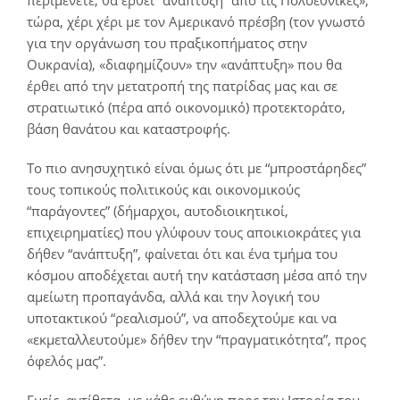
τώρα, χέρι χέρι με τον Αμερικανό πρέσβη (τον γνωστό
για την οργάνωση του πραξικοπήματος στην
Ουκρανία), «διαφημίζουν» την «ανάπτυξη» που θα
έρθει από την μετατροπή της πατρίδας μας και σε
στρατιωτικό (πέρα από οικονομικό) προτεκτοράτο,
βάση θανάτου και καταστροφής.
Το πιο ανησυχητικό είναι όμως ότι με “μπροστάρηδες”
τους τοπικούς πολιτικούς και οικονομικούς
“παράγοντες” (δήμαρχοι, αυτοδιοικητικοί,
επιχειρηματίες) που γλύφουν τους αποικιοκράτες για
δήθεν “ανάπτυξη”, φαίνεται ότι και ένα τμήμα του
κόσμου αποδέχεται αυτή την κατάσταση μέσα από την
αμείωτη προπαγάνδα, αλλά και την λογική του
υποτακτικού “ρεαλισμού”, να αποδεχτούμε και να
«εκμεταλλευτούμε» δήθεν την “πραγματικότητα”, προς
όφελός μας”.
Εμείς, αντίθετα, με κάθε ευθύνη προς την Ιστορία του