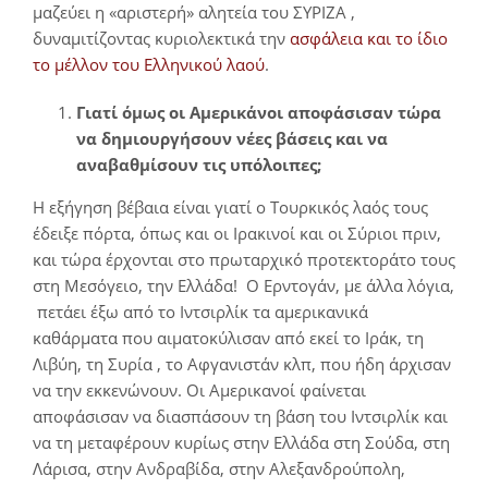
μαζεύει η «αριστερή» αλητεία του ΣΥΡΙΖΑ ,
δυναμιτίζοντας κυριολεκτικά την
ασφάλεια και το ίδιο
το μέλλον του Ελληνικού λαού
.
Γιατί όμως οι Αμερικάνοι αποφάσισαν τώρα
να δημιουργήσουν νέες βάσεις και να
αναβαθμίσουν τις υπόλοιπες;
Η εξήγηση βέβαια είναι γιατί ο Τουρκικός λαός τους
έδειξε πόρτα, όπως και οι Ιρακινοί και οι Σύριοι πριν,
και τώρα έρχονται στο πρωταρχικό προτεκτοράτο τους
στη Μεσόγειο, την Ελλάδα! Ο Ερντογάν, με άλλα λόγια,
πετάει έξω από το Ιντσιρλίκ τα αμερικανικά
καθάρματα που αιματοκύλισαν από εκεί το Ιράκ, τη
Λιβύη, τη Συρία , το Αφγανιστάν κλπ, που ήδη άρχισαν
να την εκκενώνουν. Οι Αμερικανοί φαίνεται
αποφάσισαν να διασπάσουν τη βάση του Ιντσιρλίκ και
να τη μεταφέρουν κυρίως στην Ελλάδα στη Σούδα, στη
Λάρισα, στην Ανδραβίδα, στην Αλεξανδρούπολη,