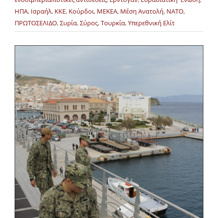
ΗΠΑ
,
Ισραήλ
,
ΚΚΕ
,
Κούρδοι
,
ΜΕΚΕΑ
,
Μέση Ανατολή
,
ΝΑΤΟ
,
ΠΡΩΤΟΣΕΛΙΔΟ
,
Συρία
,
Σύρος
,
Τουρκία
,
Υπερεθνική Ελίτ
Προβολή
μεγαλύτερης
εικόνας