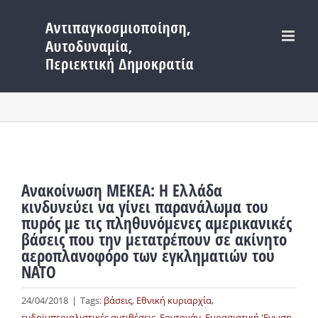
Μετάβαση
στο
περιεχόμενο
Ανακοίνωση ΜΕΚΕΑ: Η Ελλάδα
κινδυνεύει να γίνει παρανάλωμα του
πυρός με τις πληθυνόμενες αμερικανικές
βάσεις που την μετατρέπουν σε ακίνητο
αεροπλανοφόρο των εγκληματιών του
ΝΑΤΟ
24/04/2018
|
Tags:
βάσεις
,
Εθνική κυριαρχία
,
ενδοϊμπεριαλιστικές αντιθέσεις
,
Ερντογάν
,
Ευρασιατική 'Ενωση
,