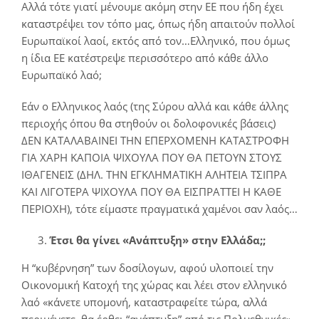
Αλλά τότε γιατί μένουμε ακόμη στην ΕΕ που ήδη έχει
καταστρέψει τον τόπο μας, όπως ήδη απαιτούν πολλοί
Ευρωπαϊκοί λαοί, εκτός από τον…Ελληνικό, που όμως
η ίδια ΕΕ κατέστρεψε περισσότερο από κάθε άλλο
Ευρωπαϊκό λαό;
Εάν ο Ελληνικος λαός (της Σύρου αλλά και κάθε άλλης
περιοχής όπου θα στηθούν οι δολοφονικές βάσεις)
ΔΕΝ ΚΑΤΑΛΑΒΑΙΝΕΙ ΤΗΝ ΕΠΕΡΧΟΜΕΝΗ ΚΑΤΑΣΤΡΟΦΗ
ΓΙΑ ΧΑΡΗ ΚΑΠΟΙΑ ΨΙΧΟΥΛΑ ΠΟΥ ΘΑ ΠΕΤΟΥΝ ΣΤΟΥΣ
ΙΘΑΓΕΝΕΙΣ (ΔΗΛ. ΤΗΝ ΕΓΚΛΗΜΑΤΙΚΗ ΑΛΗΤΕΙΑ ΤΣΙΠΡΑ
ΚΑΙ ΛΙΓΟΤΕΡΑ ΨΙΧΟΥΛΑ ΠΟΥ ΘΑ ΕΙΣΠΡΑΤΤΕΙ Η ΚΑΘΕ
ΠΕΡΙΟΧΗ), τότε είμαστε πραγματικά χαμένοι σαν λαός…
Έτσι θα γίνει «Ανάπτυξη» στην Ελλάδα;;
Η “κυβέρνηση” των δοσίλογων, αφού υλοποιεί την
Οικονομική Κατοχή της χώρας και λέει στον ελληνικό
λαό «κάνετε υπομονή, καταστραφείτε τώρα, αλλά
περιμένετε, θα έρθει “ανάπτυξη” από τις Πολυεθνικές»,