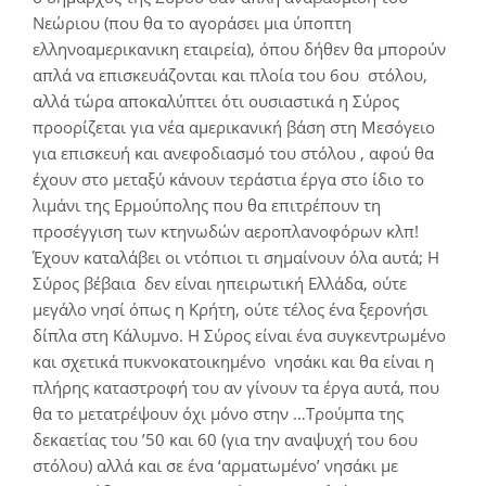
Νεώριου (που θα το αγοράσει μια ύποπτη
ελληνοαμερικανικη εταιρεία), όπου δήθεν θα μπορούν
απλά να επισκευάζονται και πλοία του 6ου στόλου,
αλλά τώρα αποκαλύπτει ότι ουσιαστικά η Σύρος
προορίζεται για νέα αμερικανική βάση στη Μεσόγειο
για επισκευή και ανεφοδιασμό του στόλου , αφού θα
έχουν στο μεταξύ κάνουν τεράστια έργα στο ίδιο το
λιμάνι της Ερμούπολης που θα επιτρέπουν τη
προσέγγιση των κτηνωδών αεροπλανοφόρων κλπ!
Έχουν καταλάβει οι ντόπιοι τι σημαίνουν όλα αυτά; Η
Σύρος βέβαια δεν είναι ηπειρωτική Ελλάδα, ούτε
μεγάλο νησί όπως η Κρήτη, ούτε τέλος ένα ξερονήσι
δίπλα στη Κάλυμνο. Η Σύρος είναι ένα συγκεντρωμένο
και σχετικά πυκνοκατοικημένο νησάκι και θα είναι η
πλήρης καταστροφή του αν γίνουν τα έργα αυτά, που
θα το μετατρέψουν όχι μόνο στην …Τρούμπα της
δεκαετίας του ’50 και 60 (για την αναψυχή του 6ου
στόλου) αλλά και σε ένα ‘αρματωμένο’ νησάκι με