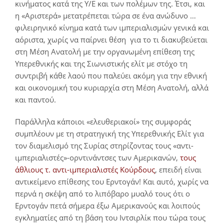
κινήματος κατά της Υ/Ε και των πολέμων της. Έτσι, και
η «Αριστερά» μετατρέπεται τώρα σε ένα ανώδυνο …
φιλειρηνικό κίνημα κατά των ιμπεριαλισμών γενικά και
αόριστα, χωρίς να παίρνει θέση για το τι διακυβεύεται
στη Μέση Ανατολή με την οργανωμένη επίθεση της
Υπερεθνικής και της Σιωνιστικής ελίτ με στόχο τη
συντριβή κάθε λαού που παλεύει ακόμη για την εθνική
και οικονομική του κυριαρχία στη Μέση Ανατολή, αλλά
και παντού.
Παράλληλα κάποιοι «ελευθεριακοί» της συμφοράς
συμπλέουν με τη στρατηγική της Υπερεθνικής Ελίτ για
τον διαμελισμό της Συρίας στηρίζοντας τους «αντι-
ιμπεριαλιστές»-ορντινάντσες των Αμερικανών,
τους
άθλιους τ. αντι-ιμπεριαλιστές Κούρδους
, επειδή είναι
αντικείμενο επίθεσης του Ερντογάν! Και αυτό, χωρίς να
περνά η σκέψη από το λιπόβαρο μυαλό τους ότι ο
Ερντογάν πετά σήμερα έξω Αμερικανούς και λοιπούς
εγκληματίες από τη βάση του Ιντσιρλίκ που τώρα τους