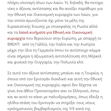
πλήρη υποταγή όλων των λαών. Ή, δηλαδή, θα πετύχει
νίκη ο άξονας αντίστασης και θα ανοίξει παράθυρο για
την Εθνική και Οικονομική κυριαρχία των λαών, για
την οποία αγωνίζονται όχι μόνο τα μέλη της
Ευρασιατικής Ένωσης με επικεφαλής τη Ρωσία αλλά
και τα
λαϊκά κινήματα για Εθνική και Οικονομική
κυριαρχία
που θεριεύουν στην Ευρώπη, με απαρχή το
BREXIT: από τη Γαλλία, την Ιταλία και την Αυστρία
μέχρι την ίδια τη Γερμανία όπου το αντίστοιχο κόμμα
είναι σήμερα η αξιωματική αντιπολίτευση στη Μέρκελ
και φυσικά την Ουγγαρία, την Πολωνία κλπ.
Σε αυτό τον άξονα αντίστασης μπαίνει και η Τουρκία, η
όποια υπό τον Ερντογάν διεκδικεί και αυτή την Εθνική
και Οικονομική της κυριαρχία, αφού δεν δέχεται να
γίνει ένα άθλιο Προτεκτοράτο σαν το Ελληνικό, έστω
και αν αυτό το κάνει με παλινδρομήσεις, όπως έδειξε η
ηλίθια στάση του Ερντογάν να στηρίξει τους νέους
εγκληματικούς βομβαρδισμούς της Υ/Ε κατά της