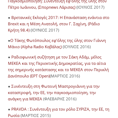
Παγκοσμιοποίηση: Συνέντευξη εφ’όλης της ύλης στον
Πέτρο Ιωάννου, (Σπορnews Λάρισας)
(ΙΟΥΛΙΟΣ 2017)
●
Βρετανικές Εκλογές 2017: Η Επανάσταση ενάντια στο
Brexit και η Μέση Ανατολή, στον Γ. Σαχίνη, (Ράδιο
Κρήτη 98.4)
(ΙΟΥΝΙΟΣ 2017)
●
O Τάκης Φωτόπουλος εφ’όλης της ύλης στον Γιάννη
Μάνιο (Alpha Radio Καβάλας)
(ΙΟΥΛΙΟΣ 2016)
●
Ραδιοφωνική συζήτηση με τον Σάκη Αδάμ, μέλος
ΜΕΚΕΑ και της Περιεκτικής Δημοκρατίας, για τα αίτια
της σημερινής κατάστασης και το ΜΕΚΕΑ στον Περικλή
Δανόπουλο (ΕΡΤ Open)
(ΜΑΡΤΙΟΣ 2016)
●
Συνέντευξη στη Φωτεινή Μαστρογιάννη για την
καταστροφή, την ΕΕ, την παγκοσμιοποίηση, την
ανάγκη για ΜΕΚΕΑ
(ΦΛΕΒΑΡΗΣ 2016)
●
PRAVDA : Συνέντευξη για τον ρόλο ΣΥΡΙΖΑ, την ΕΕ, τη
Ρωσία
(ΜΑΡΤΙΟΣ 2015)