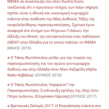
ΜΕΚΕΑ σε συνέντευξη του στον Κώστα Ουίλς
τονίζοντας ότι ο πρωτεύων στόχος των λαών σήμερα
πρέπει είναι η εθνική και οικονομική κυριαρχία
ενάντια στην ανάδυση της Νέας Διεθνούς Τάξης της
νεοφιλελεύθερης παγκοσμιοποίησης. Σχετικά έγινε
αναφορά στο κίνημα των Κίτρινων Γιλέκων, την
εξέλιξη του Brexit, την επιτακτικότητα ενός παλλαϊκού
GREXIT στην Ελλάδα για το οποίο παλεύει το ΜΕΚΕΑ
(ΜΆΙΟΣ 2019)
●
Ο Τάκης Φωτόπουλος μιλάει για την πορεία της
παγκοσμιοποίησης και τον αγώνα για κυριαρχία
διεθνώς και στην Ελλάδα στον Νίκο Χαζαρίδη (Alpha
Radio Καβάλας)
(ΙΟΥΝΙΟΣ 2018)
●
Ο Τάκης Φωτόπουλος “καρφώνει” την
Παγκοσμιοποίηση: Συνέντευξη εφ’όλης της ύλης στον
Πέτρο Ιωάννου, (Σπορnews Λάρισας)
(ΙΟΥΛΙΟΣ 2017)
●
Βρετανικές Εκλογές 2017: Η Επανάσταση ενάντια στο