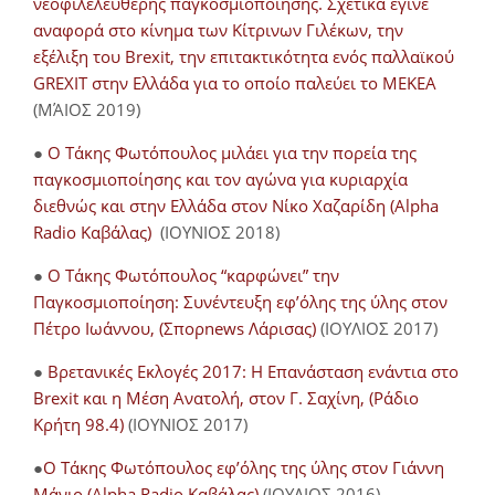
νεοφιλελεύθερης παγκοσμιοποίησης. Σχετικά έγινε
αναφορά στο κίνημα των Κίτρινων Γιλέκων, την
εξέλιξη του Brexit, την επιτακτικότητα ενός παλλαϊκού
GREXIT στην Ελλάδα για το οποίο παλεύει το ΜΕΚΕΑ
(ΜΆΙΟΣ 2019)
●
Ο Τάκης Φωτόπουλος μιλάει για την πορεία της
παγκοσμιοποίησης και τον αγώνα για κυριαρχία
διεθνώς και στην Ελλάδα στον Νίκο Χαζαρίδη (Alpha
Radio Καβάλας)
(ΙΟΥΝΙΟΣ 2018)
●
Ο Τάκης Φωτόπουλος “καρφώνει” την
Παγκοσμιοποίηση: Συνέντευξη εφ’όλης της ύλης στον
Πέτρο Ιωάννου, (Σπορnews Λάρισας)
(ΙΟΥΛΙΟΣ 2017)
●
Βρετανικές Εκλογές 2017: Η Επανάσταση ενάντια στο
Brexit και η Μέση Ανατολή, στον Γ. Σαχίνη, (Ράδιο
Κρήτη 98.4)
(ΙΟΥΝΙΟΣ 2017)
●
O Τάκης Φωτόπουλος εφ’όλης της ύλης στον Γιάννη
Μάνιο (Alpha Radio Καβάλας)
(ΙΟΥΛΙΟΣ 2016)