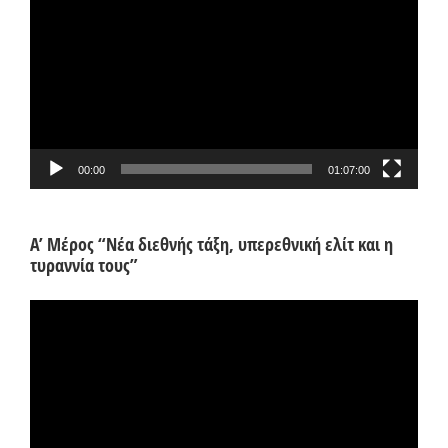
Αναπαραγωγής
Βίντεο
00:00
01:07:00
Α’ Μέρος “Νέα διεθνής τάξη, υπερεθνική ελίτ και η
τυραννία τους”
Πρόγραμμα
Αναπαραγωγής
Βίντεο