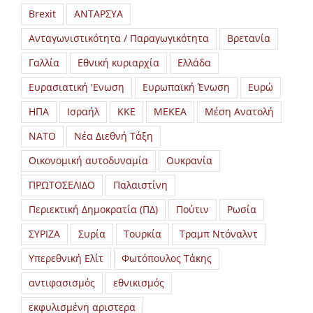
Brexit
ΑΝΤΑΡΣΥΑ
Ανταγωνιστικότητα / Παραγωγικότητα
Βρετανία
Γαλλία
Εθνική κυριαρχία
Ελλάδα
Ευρασιατική 'Ενωση
Ευρωπαϊκή Ένωση
Ευρώ
ΗΠΑ
Ισραήλ
ΚΚΕ
ΜΕΚΕΑ
Μέση Ανατολή
ΝΑΤΟ
Νέα Διεθνή Τάξη
Οικονομική αυτοδυναμία
Ουκρανία
ΠΡΩΤΟΣΕΛΙΔΟ
Παλαιστίνη
Περιεκτική Δημοκρατία (ΠΔ)
Πούτιν
Ρωσία
ΣΥΡΙΖΑ
Συρία
Τουρκία
Τραμπ Ντόναλντ
Υπερεθνική Ελίτ
Φωτόπουλος Τάκης
αντιφασισμός
εθνικισμός
εκφυλισμένη αριστερα