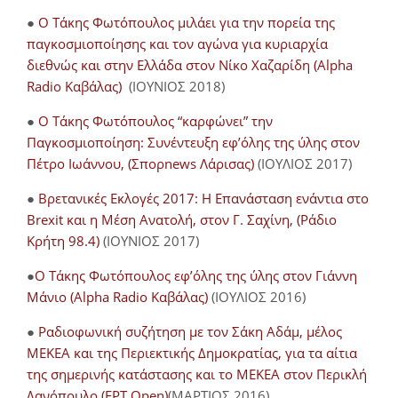
●
Ο Τάκης Φωτόπουλος μιλάει για την πορεία της
παγκοσμιοποίησης και τον αγώνα για κυριαρχία
διεθνώς και στην Ελλάδα στον Νίκο Χαζαρίδη (Alpha
Radio Καβάλας)
(ΙΟΥΝΙΟΣ 2018)
●
Ο Τάκης Φωτόπουλος “καρφώνει” την
Παγκοσμιοποίηση: Συνέντευξη εφ’όλης της ύλης στον
Πέτρο Ιωάννου, (Σπορnews Λάρισας)
(ΙΟΥΛΙΟΣ 2017)
●
Βρετανικές Εκλογές 2017: Η Επανάσταση ενάντια στο
Brexit και η Μέση Ανατολή, στον Γ. Σαχίνη, (Ράδιο
Κρήτη 98.4)
(ΙΟΥΝΙΟΣ 2017)
●
O Τάκης Φωτόπουλος εφ’όλης της ύλης στον Γιάννη
Μάνιο (Alpha Radio Καβάλας)
(ΙΟΥΛΙΟΣ 2016)
●
Ραδιοφωνική συζήτηση με τον Σάκη Αδάμ, μέλος
ΜΕΚΕΑ και της Περιεκτικής Δημοκρατίας, για τα αίτια
της σημερινής κατάστασης και το ΜΕΚΕΑ στον Περικλή
Δανόπουλο (ΕΡΤ Open)
(ΜΑΡΤΙΟΣ 2016)