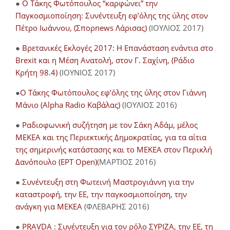
●
Ο Τάκης Φωτόπουλος “καρφώνει” την
Παγκοσμιοποίηση: Συνέντευξη εφ’όλης της ύλης στον
Πέτρο Ιωάννου, (Σπορnews Λάρισας)
(ΙΟΥΛΙΟΣ 2017)
●
Βρετανικές Εκλογές 2017: Η Επανάσταση ενάντια στο
Brexit και η Μέση Ανατολή, στον Γ. Σαχίνη, (Ράδιο
Κρήτη 98.4)
(ΙΟΥΝΙΟΣ 2017)
●
O Τάκης Φωτόπουλος εφ’όλης της ύλης στον Γιάννη
Μάνιο (Alpha Radio Καβάλας)
(ΙΟΥΛΙΟΣ 2016)
●
Ραδιοφωνική συζήτηση με τον Σάκη Αδάμ, μέλος
ΜΕΚΕΑ και της Περιεκτικής Δημοκρατίας, για τα αίτια
της σημερινής κατάστασης και το ΜΕΚΕΑ στον Περικλή
Δανόπουλο (ΕΡΤ Open)
(ΜΑΡΤΙΟΣ 2016)
●
Συνέντευξη στη Φωτεινή Μαστρογιάννη για την
καταστροφή, την ΕΕ, την παγκοσμιοποίηση, την
ανάγκη για ΜΕΚΕΑ
(ΦΛΕΒΑΡΗΣ 2016)
●
PRAVDA : Συνέντευξη για τον ρόλο ΣΥΡΙΖΑ, την ΕΕ, τη