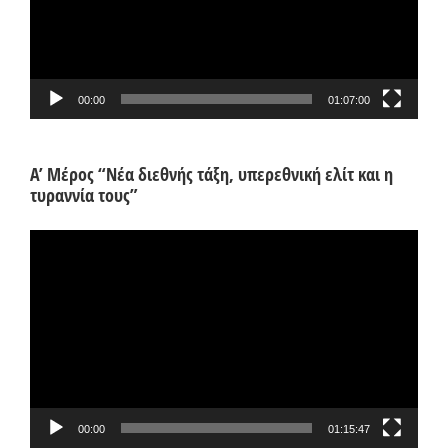
00:00
01:07:00
Α’ Μέρος “Νέα διεθνής τάξη, υπερεθνική ελίτ και η
τυραννία τους”
Πρόγραμμα
Αναπαραγωγής
Βίντεο
00:00
01:15:47