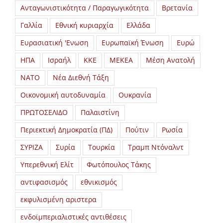
Ανταγωνιστικότητα / Παραγωγικότητα
Βρετανία
Γαλλία
Εθνική κυριαρχία
Ελλάδα
Ευρασιατική 'Ενωση
Ευρωπαϊκή Ένωση
Ευρώ
ΗΠΑ
Ισραήλ
ΚΚΕ
ΜΕΚΕΑ
Μέση Ανατολή
ΝΑΤΟ
Νέα Διεθνή Τάξη
Οικονομική αυτοδυναμία
Ουκρανία
ΠΡΩΤΟΣΕΛΙΔΟ
Παλαιστίνη
Περιεκτική Δημοκρατία (ΠΔ)
Πούτιν
Ρωσία
ΣΥΡΙΖΑ
Συρία
Τουρκία
Τραμπ Ντόναλντ
Υπερεθνική Ελίτ
Φωτόπουλος Τάκης
αντιφασισμός
εθνικισμός
εκφυλισμένη αριστερα
ενδοϊμπεριαλιστικές αντιθέσεις