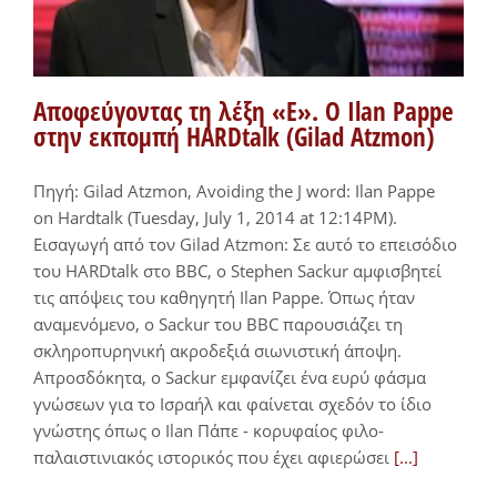
Αποφεύγοντας τη λέξη «Ε». Ο Ilan Pappe
στην εκπομπή HARDtalk (Gilad Atzmon)
Πηγή: Gilad Atzmon, Avoiding the J word: Ilan Pappe
on Hardtalk (Tuesday, July 1, 2014 at 12:14PM).
Εισαγωγή από τον Gilad Atzmon: Σε αυτό το επεισόδιο
του HARDtalk στο BBC, ο Stephen Sackur αμφισβητεί
τις απόψεις του καθηγητή Ilan Pappe. Όπως ήταν
αναμενόμενο, o Sackur του BBC παρουσιάζει τη
σκληρoπυρηνική ακροδεξιά σιωνιστική άποψη.
Απροσδόκητα, ο Sackur εμφανίζει ένα ευρύ φάσμα
γνώσεων για το Ισραήλ και φαίνεται σχεδόν το ίδιο
γνώστης όπως ο Ilan Πάπε - κορυφαίος φιλο-
παλαιστινιακός ιστορικός που έχει αφιερώσει
[...]