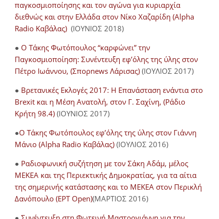
παγκοσμιοποίησης και τον αγώνα για κυριαρχία
διεθνώς και στην Ελλάδα στον Νίκο Χαζαρίδη (Alpha
Radio Καβάλας)
(ΙΟΥΝΙΟΣ 2018)
●
Ο Τάκης Φωτόπουλος “καρφώνει” την
Παγκοσμιοποίηση: Συνέντευξη εφ’όλης της ύλης στον
Πέτρο Ιωάννου, (Σπορnews Λάρισας)
(ΙΟΥΛΙΟΣ 2017)
●
Βρετανικές Εκλογές 2017: Η Επανάσταση ενάντια στο
Brexit και η Μέση Ανατολή, στον Γ. Σαχίνη, (Ράδιο
Κρήτη 98.4)
(ΙΟΥΝΙΟΣ 2017)
●
O Τάκης Φωτόπουλος εφ’όλης της ύλης στον Γιάννη
Μάνιο (Alpha Radio Καβάλας)
(ΙΟΥΛΙΟΣ 2016)
●
Ραδιοφωνική συζήτηση με τον Σάκη Αδάμ, μέλος
ΜΕΚΕΑ και της Περιεκτικής Δημοκρατίας, για τα αίτια
της σημερινής κατάστασης και το ΜΕΚΕΑ στον Περικλή
Δανόπουλο (ΕΡΤ Open)
(ΜΑΡΤΙΟΣ 2016)
●
Συνέντευξη στη Φωτεινή Μαστρογιάννη για την