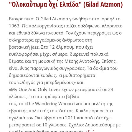
"Ολοκαύτωμα όχι Ελπίδα" (Gilad Atzmon)
Bιογραφικό: Ο Gilad Atzmon γεννήθηκε στο Ισραήλ το
1963. Ως πολυοργανίστας παίζει σαξόφωνο, κλαρινέτο
και εθνικά ξύλινα πνευστά. Τον έχουν περιγράψει ως ο
σκληρότερα εργαζόμενος άνθρωπος στη
βρετανική jazz. Στα 12 άλμπουμ που έχει
κυκλοφορήσει μέχρι σήμερα, διερευνεί πολιτικά
θέματα και τη μουσική της Μέσης Ανατολής. Επίσης,
είναι ένας παραγωγικός συγγραφέας. Τα δοκίμια του
δημοσιεύονται ευρέως.Τα μυθιστορήματα
του «Οδηγός για μπερδεμένους» και
«My One And Only Love» έχουν μεταφραστεί σε 24
γλώσσες. Το πιο πρόσφατο βιβλίο
του, το «The Wandering Who;» είναι μια μελέτη της
εβραϊκής πολιτικής ταυτότητας. Κυκλοφόρησε στα
αγγλικά τον Οκτώβριο του 2011 και από τότε έχει
μεταφραστεί σε 10 γλώσσες. Σχόλιο: Δημοσιεύουμε με
μεγάλη χαρά άρθρα σαν το παρακάτω
[...]