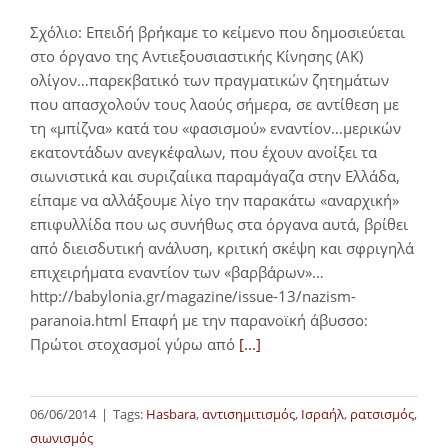
Σχόλιο: Επειδή βρήκαμε το κείμενο που δημοσιεύεται
στο όργανο της Αντιεξουσιαστικής Κίνησης (ΑΚ)
ολίγον…παρεκβατικό των πραγματικών ζητημάτων
που απασχολούν τους λαούς σήμερα, σε αντίθεση με
τη «μπίζνα» κατά του «φασισμού» εναντίον…μερικών
εκατοντάδων ανεγκέφαλων, που έχουν ανοίξει τα
σιωνιστικά και συριζαίικα παραμάγαζα στην Ελλάδα,
είπαμε να αλλάξουμε λίγο την παρακάτω «αναρχική»
επιφυλλίδα που ως συνήθως στα όργανα αυτά, βρίθει
από διεισδυτική ανάλυση, κριτική σκέψη και σφριγηλά
επιχειρήματα εναντίον των «βαρβάρων»…
http://babylonia.gr/magazine/issue-13/nazism-
paranoia.html Επαφή με την παρανοϊκή άβυσσο:
Πρώτοι στοχασμοί γύρω από
[...]
06/06/2014
|
Tags:
Hasbara
,
αντισημιτισμός
,
Ισραήλ
,
ρατσισμός
,
σιωνισμός