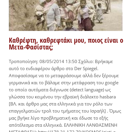
Καθρέφτη, καθρεφτάκι μου, ποιος είναι ο
Μετα-Φασίστας;
Τροποποίηση: 08/05/2014 13:50 Σχόλιο: Βρήκαμε
αυτό το ενδιαφέρον άρθρο στο Der Spiegel.
Αποφασίσαμε να το μεταφράσουμε αλλά δεν ξέρουμε
γερμανικά και το βάλαμε στην μετάφραση του google
το οποίο αυτόματα διέγνωσε (detect language) ως
γλώσσα του κειμένου την εβραϊκή διάλεκτο hasbara
[ΒΛ. και άρθρο μας στα ελληνικά για τον ρόλο των
επαγγελματιών τρολ του τμήματος του Ισραήλ] . Όμως
μας βγήκε λίγο προβληματική και έδωσε το εξής
απότέλεσμα στα ελληνικά. ΕΛΛΗΝΙΚΗ ΛΑΝΘΑΣΜΕΝΗ
ΜΕΤΑΦΡΑΣΗ: http://178.21.172.70/KOSMOS/giati-o-