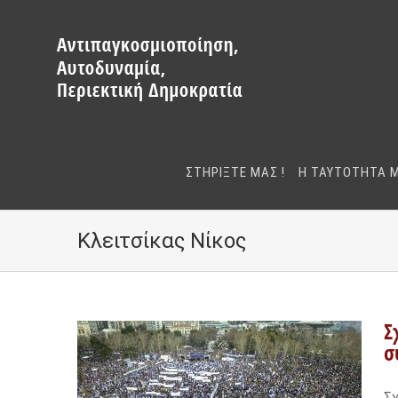
Μετάβαση
στο
περιεχόμενο
ΣΤΗΡΙΞΤΕ ΜΑΣ !
Η ΤΑΥΤΟΤΗΤΑ 
Κλειτσίκας Νίκος
Σ
σ
Σχ