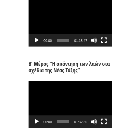
Πρόγραμμα
Αναπαραγωγής
Βίντεο
00:00
01:15:47
Β’ Μέρος “Η απάντηση των λαών στα
σχέδια της Νέας Τάξης”
Πρόγραμμα
Αναπαραγωγής
Βίντεο
00:00
01:32:36