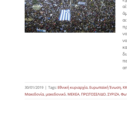
α
άμ
αι
πρ
νο
νο
κα
δι
πε
α
30/01/2019
|
Tags:
Εθνική κυριαρχία
,
Ευρωπαϊκή Ένωση
,
Κ
Μακεδονία
,
μακεδονικό
,
ΜΕΚΕΑ
,
ΠΡΩΤΟΣΕΛΙΔΟ
,
ΣΥΡΙΖΑ
,
Φω