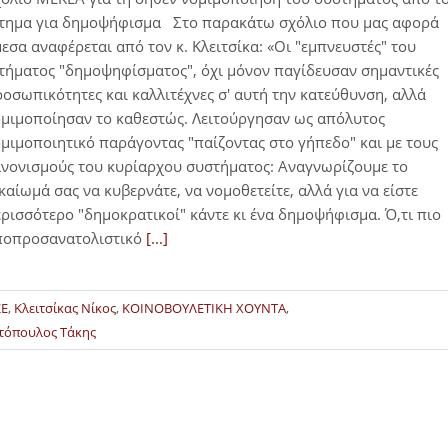
ίτημα για δημοψήφισμα Στο παρακάτω σχόλιο που μας αφορά
εσα αναφέρεται από τον κ. Κλειτσίκα: «Οι "εμπνευστές" του
τήματος "δημοψηφίσματος", όχι μόνον παγίδευσαν σημαντικές
οσωπικότητες και καλλιτέχνες σ' αυτή την κατεύθυνση, αλλά
μιμοποίησαν το καθεστώς. Λειτούργησαν ως απόλυτος
μιμοποιητικό παράγοντας "παίζοντας στο γήπεδο" και με τους
νονισμούς του κυρίαρχου συστήματος: Αναγνωρίζουμε το
καίωμά σας να κυβερνάτε, να νομοθετείτε, αλλά για να είστε
ρισσότερο "δημοκρατικοί" κάντε κι ένα δημοψήφισμα. Ό,τι πιο
ποπροσανατολιστικό
[...]
ΚΕ
,
Κλειτσίκας Νίκος
,
ΚΟΙΝΟΒΟΥΛΕΤΙΚΗ ΧΟΥΝΤΑ
,
τόπουλος Τάκης