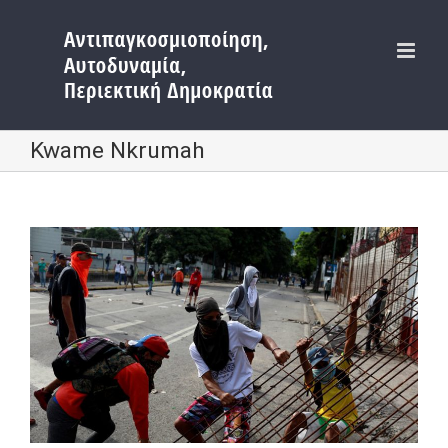
Μετάβαση
στο
περιεχόμενο
Kwame Nkrumah