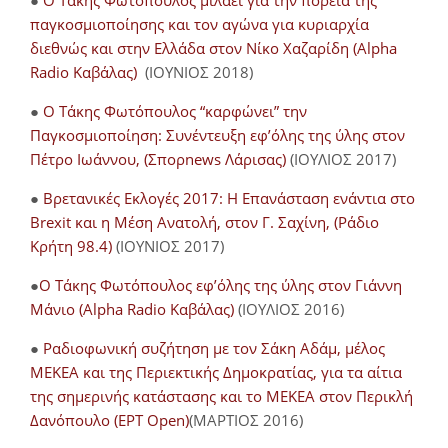
●
Ο Τάκης Φωτόπουλος μιλάει για την πορεία της
παγκοσμιοποίησης και τον αγώνα για κυριαρχία
διεθνώς και στην Ελλάδα στον Νίκο Χαζαρίδη (Alpha
Radio Καβάλας)
(ΙΟΥΝΙΟΣ 2018)
●
Ο Τάκης Φωτόπουλος “καρφώνει” την
Παγκοσμιοποίηση: Συνέντευξη εφ’όλης της ύλης στον
Πέτρο Ιωάννου, (Σπορnews Λάρισας)
(ΙΟΥΛΙΟΣ 2017)
●
Βρετανικές Εκλογές 2017: Η Επανάσταση ενάντια στο
Brexit και η Μέση Ανατολή, στον Γ. Σαχίνη, (Ράδιο
Κρήτη 98.4)
(ΙΟΥΝΙΟΣ 2017)
●
O Τάκης Φωτόπουλος εφ’όλης της ύλης στον Γιάννη
Μάνιο (Alpha Radio Καβάλας)
(ΙΟΥΛΙΟΣ 2016)
●
Ραδιοφωνική συζήτηση με τον Σάκη Αδάμ, μέλος
ΜΕΚΕΑ και της Περιεκτικής Δημοκρατίας, για τα αίτια
της σημερινής κατάστασης και το ΜΕΚΕΑ στον Περικλή
Δανόπουλο (ΕΡΤ Open)
(ΜΑΡΤΙΟΣ 2016)