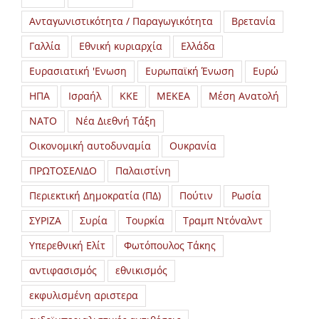
Ανταγωνιστικότητα / Παραγωγικότητα
Βρετανία
Γαλλία
Εθνική κυριαρχία
Ελλάδα
Ευρασιατική 'Ενωση
Ευρωπαϊκή Ένωση
Ευρώ
ΗΠΑ
Ισραήλ
ΚΚΕ
ΜΕΚΕΑ
Μέση Ανατολή
ΝΑΤΟ
Νέα Διεθνή Τάξη
Οικονομική αυτοδυναμία
Ουκρανία
ΠΡΩΤΟΣΕΛΙΔΟ
Παλαιστίνη
Περιεκτική Δημοκρατία (ΠΔ)
Πούτιν
Ρωσία
ΣΥΡΙΖΑ
Συρία
Τουρκία
Τραμπ Ντόναλντ
Υπερεθνική Ελίτ
Φωτόπουλος Τάκης
αντιφασισμός
εθνικισμός
εκφυλισμένη αριστερα