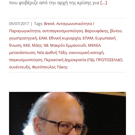
που φοβέριζε από την αρχή της κρίσης για
[...]
05/07/2017
|
Tags:
Brexit
,
Ανταγωνιστικότητα /
Παραγωγικότητα
,
αντιπαγκοσμιοποίηση
,
Βαρουφάκης
,
βίντεο
,
γεωστρατηγική
,
ΕΑΜ
,
Εθνική κυριαρχία
,
ΕΠΑΜ
,
Ευρωπαϊκή
Ένωση
,
ΚΚΕ
,
Μάης '68
,
Μακρόν Εμμανουέλ
,
ΜΕΚΕΑ
,
μετανάστευση
,
Νέα Διεθνή Τάξη
,
οικονομική κατοχή
,
παγκοσμιοποίηση
,
Περιεκτική Δημοκρατία (ΠΔ)
,
ΠΡΩΤΟΣΕΛΙΔΟ
,
συνέντευξη
,
Φωτόπουλος Τάκης