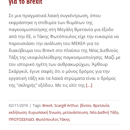
για το Brexit
Σε μια πραγματικά λαϊκή συγκέντρωση, όπου
εκφράστηκε η επιθυμία των θυμάτων της
παγκοσμιοποίησης στη Μεγάλη Βρετανία για έξοδο
από την ΕΕ, ο Τάκης Φωτόπουλος είχε την ευκαιρία να
παρουσιάσει την ανάλυση του ΜΕΚΕΑ για το
διακύβευμα του Brexit στο πλαίσιο της Νέας Διεθνούς
Τάξη της νεοφιλελεύθερης παγκοσμιοποίησης. Μαζί με
τον ιστορικό ηγέτη των ανθρακωρύχων, Άρθουρ
Σκάργκιλ, έγινε σαφές ότι ο μόνος δρόμος για την
εργατική τάξη και τα λαϊκά στρώματα είναι ο δρόμος
της "σκληρής" εξόδου. Με τις ελίτ της
[...]
02/11/2019
|
Tags:
Brexit
,
Scargill Arthur
,
βίντεο
,
Βρετανία
,
εκδήλωση
,
Ευρωπαϊκή Ένωση
,
μετανάστευση
,
Νέα Διεθνή Τάξη
,
ΠΡΩΤΟΣΕΛΙΔΟ
,
Φωτόπουλος Τάκης