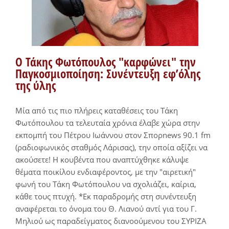
Ο Τάκης Φωτόπουλος "καρφώνει" την
Παγκοσμιοποίηση: Συνέντευξη εφ’όλης
της ύλης
Μία από τις πιο πλήρεις καταθέσεις του Τάκη
Φωτόπουλου τα τελευταία χρόνια έλαβε χώρα στην
εκπομπή του Πέτρου Ιωάννου στον Σπορnews 90.1 fm
(ραδιοφωνικός σταθμός Λάρισας), την οποία αξίζει να
ακούσετε! Η κουβέντα που αναπτύχθηκε κάλυψε
θέματα ποικίλου ενδιαφέροντος, με την "αιρετική"
φωνή του Τάκη Φωτόπουλου να σχολιάζει, καίρια,
κάθε τους πτυχή. *Εκ παραδρομής στη συνέντευξη
αναφέρεται το όνομα του Θ. Λιανού αντί για του Γ.
Μηλιού ως παραδείγματος διανοούμενου του ΣΥΡΙΖΑ