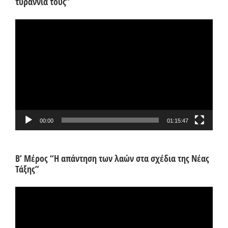
τυραννία τους”
Πρόγραμμα
Αναπαραγωγής
Βίντεο
00:00
01:15:47
Β’ Μέρος “Η απάντηση των λαών στα σχέδια της Νέας
Τάξης”
Πρόγραμμα
Αναπαραγωγής
Βίντεο