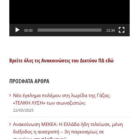
00:00
22:34
Βρείτε όλες τις Ανακοινώσεις του Δικτύου ΠΔ εδώ
ΠΡΟΣΦΑΤΑ ΑΡΘΡΑ
Νέο έγκλημα πολέμου στη λωρίδα της Γάζας:
«ΤΕΛΙΚΗ ΛΥΣΗ» των σιωναζιστών;
22/05/2025
Ανακοίνωση ΜΕΚΕΑ: Η Ελλάδα ήδη τελείωσε, μόνη
διέξοδος η ανατροπή – 3η παγκοσμίως σε