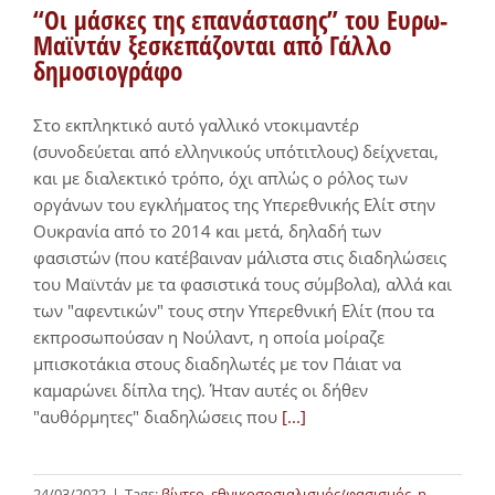
“Οι μάσκες της επανάστασης” του Ευρω-
Μαϊντάν ξεσκεπάζονται από Γάλλο
δημοσιογράφο
Στο εκπληκτικό αυτό γαλλικό ντοκιμαντέρ
(συνοδεύεται από ελληνικούς υπότιτλους) δείχνεται,
και με διαλεκτικό τρόπο, όχι απλώς ο ρόλος των
οργάνων του εγκλήματος της Υπερεθνικής Ελίτ στην
Ουκρανία από το 2014 και μετά, δηλαδή των
φασιστών (που κατέβαιναν μάλιστα στις διαδηλώσεις
του Μαϊντάν με τα φασιστικά τους σύμβολα), αλλά και
των "αφεντικών" τους στην Υπερεθνική Ελίτ (που τα
εκπροσωπούσαν η Νούλαντ, η οποία μοίραζε
μπισκοτάκια στους διαδηλωτές με τον Πάιατ να
καμαρώνει δίπλα της). Ήταν αυτές οι δήθεν
"αυθόρμητες" διαδηλώσεις που
[...]
24/03/2022
|
Tags:
βίντεο
,
εθνικοσοσιαλισμός/φασισμός
,
η