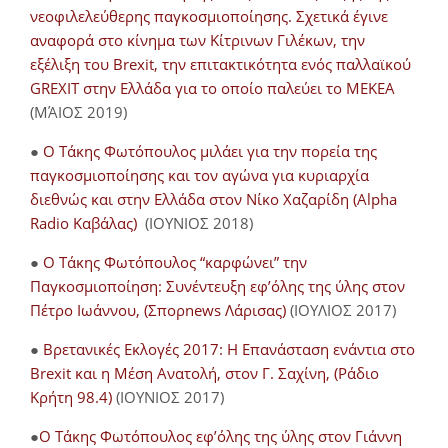
νεοφιλελεύθερης παγκοσμιοποίησης. Σχετικά έγινε
αναφορά στο κίνημα των Κίτρινων Γιλέκων, την
εξέλιξη του Brexit, την επιτακτικότητα ενός παλλαϊκού
GREXIT στην Ελλάδα για το οποίο παλεύει το ΜΕΚΕΑ
(ΜΆΙΟΣ 2019)
●
Ο Τάκης Φωτόπουλος μιλάει για την πορεία της
παγκοσμιοποίησης και τον αγώνα για κυριαρχία
διεθνώς και στην Ελλάδα στον Νίκο Χαζαρίδη (Alpha
Radio Καβάλας)
(ΙΟΥΝΙΟΣ 2018)
●
Ο Τάκης Φωτόπουλος “καρφώνει” την
Παγκοσμιοποίηση: Συνέντευξη εφ’όλης της ύλης στον
Πέτρο Ιωάννου, (Σπορnews Λάρισας)
(ΙΟΥΛΙΟΣ 2017)
●
Βρετανικές Εκλογές 2017: Η Επανάσταση ενάντια στο
Brexit και η Μέση Ανατολή, στον Γ. Σαχίνη, (Ράδιο
Κρήτη 98.4)
(ΙΟΥΝΙΟΣ 2017)
●
O Τάκης Φωτόπουλος εφ’όλης της ύλης στον Γιάννη