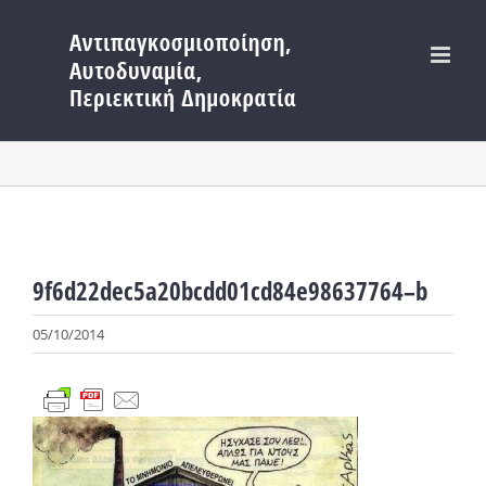
Μετάβαση
στο
περιεχόμενο
9f6d22dec5a20bcdd01cd84e98637764–b
05/10/2014