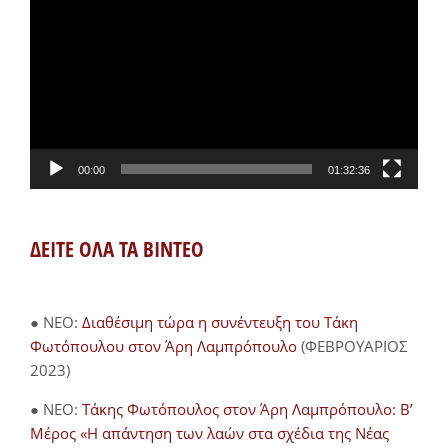
Αναπαραγωγής
Βίντεο
00:00
01:32:36
ΔΕΙΤΕ ΟΛΑ ΤΑ ΒΙΝΤΕΟ
● NEO:
Διαθέσιμη τώρα η συνέντευξη του Τάκη
Φωτόπουλου στον Άρη Λαμπρόπουλο
(ΦΕΒΡΟΥΑΡΙΟΣ
2023)
● NEO:
Τάκης Φωτόπουλος στον Άρη Λαμπρόπουλο: Β’
Μέρος «Η απάντηση των λαών στα σχέδια της Νέας