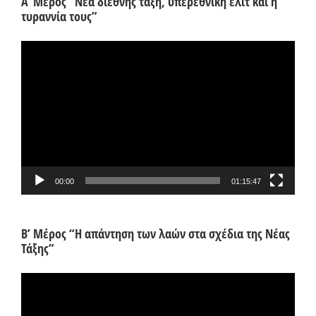
Α’ Μέρος “Νέα διεθνής τάξη, υπερεθνική ελίτ και η
τυραννία τους”
Πρόγραμμα
Αναπαραγωγής
Βίντεο
00:00
01:15:47
Β’ Μέρος “Η απάντηση των λαών στα σχέδια της Νέας
Τάξης”
Πρόγραμμα
Αναπαραγωγής
Βίντεο