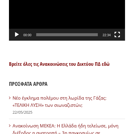
00:00
22:34
Βρείτε όλες τις Ανακοινώσεις του Δικτύου ΠΔ εδώ
ΠΡΟΣΦΑΤΑ ΑΡΘΡΑ
Νέο έγκλημα πολέμου στη λωρίδα της Γάζας:
«ΤΕΛΙΚΗ ΛΥΣΗ» των σιωναζιστών;
22/05/2025
Ανακοίνωση ΜΕΚΕΑ: Η Ελλάδα ήδη τελείωσε, μόνη
διέξοδος η ανατροπή – 3η παγκοσμίως σε