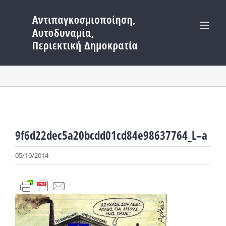
Μετάβαση
στο
περιεχόμενο
9f6d22dec5a20bcdd01cd84e98637764_L–a
05/10/2014