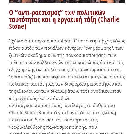
Ο “αντι-ρατσισμός” των πολιτικών
ταυτότητας και η εργατική τάξη (Charlie
Stone)
Σχόλιο Αντιπαγκοσμιοποίηση: Όταν ο κυρίαρχος λόγος
(τόσο αυτός των ποικίλων κέντρων "ενημέρωσης", των
ζωτικών ακαδημαϊκών της παγκοσμιοποίησης, των
τηλεοπτικών καλλιτεχνών της κακιάς ώρας όσο και της
ελεγχόμενης αντιπολίτευσης της παγκοσμιοποιητικης
"αριστεράς") περιστρέφεται αποκλειστικά γύρω από τις
πολιτικές ταυτότητας των διαφόρων μειονοτήτων και
της ιδεολογίας των δικαιωμάτων, τότε αναδεικνύεται
ως μαχητικός (και εν δυνάμει
αντιπαγκοσμιοποιητικος) αντίλογος το άρθρο του
Charlie Stone. Και αυτό γιατί αντιτάσσει στη ζωτική
πολιτιστική διάσταση του συστήματος της
νεοφιλελεύθερης παγκοσμιοποίησης, που
αναπόφευκτα καταλήγει σε έναν ακραιφνή ατομικισμό,