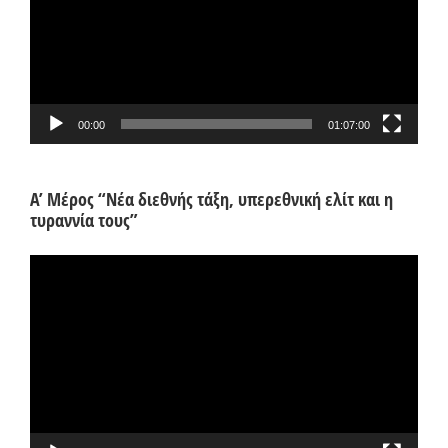
00:00
01:07:00
Α’ Μέρος “Νέα διεθνής τάξη, υπερεθνική ελίτ και η
τυραννία τους”
Πρόγραμμα
Αναπαραγωγής
Βίντεο