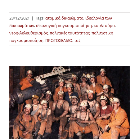
28/12/2021
|
Tags:
ατομικά δικαιώματα
,
ιδεολογία των
δικαιωμάτων
,
ιδεολογική παγκοσμιοποίηση
,
κουλτούρα
,
νεοφιλελευθερισμός
,
πολιτικές ταυτότητας
,
πολιτιστική
παγκοσμιοποίηση
,
ΠΡΩΤΟΣΕΛΙΔΟ
,
ταξ