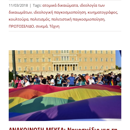
11/03/2018
|
Tags:
ατομικά δικαιώματα
,
ιδεολογία των
δικαιωμάτων
,
ιδεολογική παγκοσμιοποίηση
,
κινηματογράφος
,
κουλτούρα
,
πολιτισμός
,
πολιτιστική παγκοσμιοποίηση
,
ΠΡΩΤΟΣΕΛΙΔΟ
,
σινεμά
,
Τέχνη