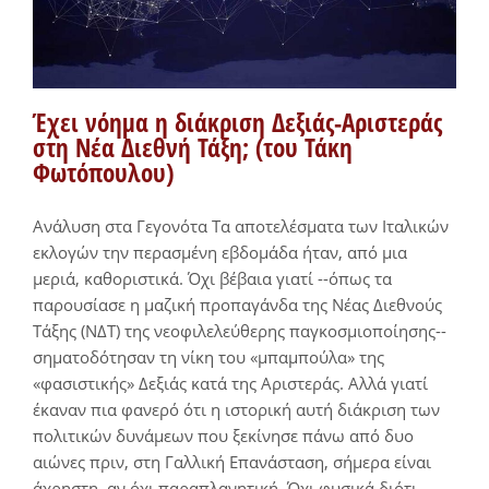
Έχει νόημα η διάκριση Δεξιάς-Αριστεράς
στη Νέα Διεθνή Τάξη; (του Τάκη
Φωτόπουλου)
Ανάλυση στα Γεγονότα Τα αποτελέσματα των Ιταλικών
εκλογών την περασμένη εβδομάδα ήταν, από μια
μεριά, καθοριστικά. Όχι βέβαια γιατί --όπως τα
παρουσίασε η μαζική προπαγάνδα της Νέας Διεθνούς
Τάξης (ΝΔΤ) της νεοφιλελεύθερης παγκοσμιοποίησης--
σηματοδότησαν τη νίκη του «μπαμπούλα» της
«φασιστικής» Δεξιάς κατά της Αριστεράς. Αλλά γιατί
έκαναν πια φανερό ότι η ιστορική αυτή διάκριση των
πολιτικών δυνάμεων που ξεκίνησε πάνω από δυο
αιώνες πριν, στη Γαλλική Επανάσταση, σήμερα είναι
άχρηστη, αν όχι παραπλανητική. Όχι φυσικά διότι