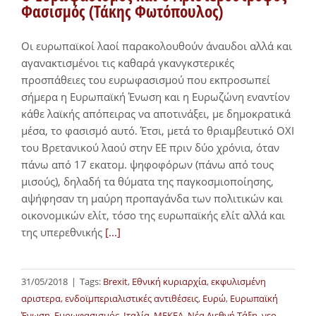
Φασισμός (Τάκης Φωτόπουλος)
Οι ευρωπαϊκοί λαοί παρακολουθούν άναυδοι αλλά και
αγανακτισμένοι τις καθαρά γκανγκστερικές
προσπάθειες του ευρωφασισμού που εκπροσωπεί
σήμερα η Ευρωπαϊκή Ένωση και η Ευρωζώνη εναντίον
κάθε λαϊκής απόπειρας να αποτινάξει, με δημοκρατικά
μέσα, το φασισμό αυτό. Έτσι, μετά το θριαμβευτικό OXI
του Βρετανικού λαού στην ΕΕ πριν δύο χρόνια, όταν
πάνω από 17 εκατομ. ψηφοφόρων (πάνω από τους
μισούς), δηλαδή τα θύματα της παγκοσμιοποίησης,
αψήφησαν τη μαύρη προπαγάνδα των πολιτικών και
οικονομικών ελίτ, τόσο της ευρωπαϊκής ελίτ αλλά και
της υπερεθνικής
[...]
31/05/2018
|
Tags:
Brexit
,
Εθνική κυριαρχία
,
εκφυλισμένη
αριστερα
,
ενδοϊμπεριαλιστικές αντιθέσεις
,
Ευρώ
,
Ευρωπαϊκή
Ένωση
,
Ευρωφασισμός
,
Ιταλία
,
ΜΕΚΕΑ
,
Νέα Διεθνή Τάξη
,
νεο-