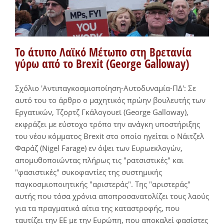
Το άτυπο Λαϊκό Μέτωπο στη Βρετανία
γύρω από το Brexit (George Galloway)
Σχόλιο 'Αντιπαγκοσμιοποίηση-Αυτοδυναμία-ΠΔ': Σε
αυτό του το άρθρο ο μαχητικός πρώην βουλευτής των
Εργατικών, Τζορτζ Γκάλογουεϊ (George Galloway),
εκφράζει με εύστοχο τρόπο την ανάγκη υποστήριξης
του νέου κόμματος Brexit στο οποίο ηγείται ο Νάιτζελ
Φαράζ (Nigel Farage) εν όψει των Ευρωεκλογών,
απομυθοποιώντας πλήρως τις "ρατσιστικές" και
"φασιστικές" συκοφαντίες της συστημικής
παγκοσμιοποιητικής "αριστεράς". Της "αριστεράς"
αυτής που τόσα χρόνια αποπροσανατολίζει τους λαούς
για τα πραγματικά αίτια της καταστροφής, που
ταυτίζει την ΕΕ με την Ευρώπη, που αποκαλεί φασίστες