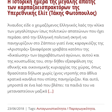
Η Ιστορική ημέρα της μεγάλης απάτης
των καρπαζοεισπρακτόρων της
Υπερεθνικής Ελίτ (Τάκης Φωτόπουλος)
Άναυδος είδε ο χειμαζόμενος Ελληνικός λαός την κλίκα
των μεγαλύτερων ίσως πολιτικών απατεώνων που έχει
περάσει από την Ελληνική πολιτική σκηνή να
πανηγυρίζουν στο Ζάππειο γιατί ένας καραγκιόζης της
«Αριστεράς» ξαναφόρεσε γραβάτα κατόπιν της
«δικαίωσης» των (αγραβάτωτων) αγώνων, αυτού και
της κουστωδίας του, στην δήθεν εξασφάλιση της
εθνικής και οικονομικής κυριαρχίας της χώρας, όπως
θρασύτατα δήλωσε χωρίς ίχνος ντροπής στα άθλια
κρατικά κανάλια που επίσης πανηγύριζαν. Και αυτό,
μπροστά σε ένα λαό που βλέπει: τα παιδιά του να
μεταναστεύουν μαζικά
[...]
23/06/2018
|
Tags:
Ανταγωνιστικότητα / Παραγωγικότητα
,