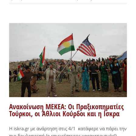
Ανακοίνωση ΜΕΚΕΑ: Οι Πραξικοπηματίες
Τούρκοι, οι Άθλιοι Κούρδοι και η Ισκρα
H iskra.gr με ανάρτηση στις 4/1 κατάφερε να πάρει την
πιο δουλοπρεπή (ο επιεικέστερος χαρακτηρισμός!)