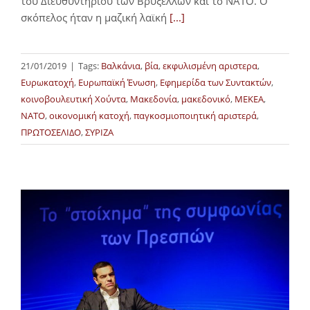
του Διευθυντηρίου των Βρυξελλών και το ΝΑΤΟ. Ο
σκόπελος ήταν η μαζική λαϊκή
[...]
21/01/2019
|
Tags:
Βαλκάνια
,
βία
,
εκφυλισμένη αριστερα
,
Ευρωκατοχή
,
Ευρωπαϊκή Ένωση
,
Εφημερίδα των Συντακτών
,
κοινοβουλευτική Χούντα
,
Μακεδονία
,
μακεδονικό
,
ΜΕΚΕΑ
,
ΝΑΤΟ
,
οικονομική κατοχή
,
παγκοσμιοποιητική αριστερά
,
ΠΡΩΤΟΣΕΛΙΔΟ
,
ΣΥΡΙΖΑ