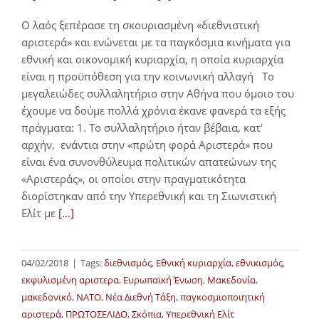
Ο λαός ξεπέρασε τη σκουριασμένη «διεθνιστική
αριστερά» και ενώνεται με τα παγκόσμια κινήματα για
εθνική και οικονομική κυριαρχία, η οποία κυριαρχία
είναι η προϋπόθεση για την κοινωνική αλλαγή Το
μεγαλειώδες συλλαλητήριο στην Αθήνα που όμοιο του
έχουμε να δούμε πολλά χρόνια έκανε φανερά τα εξής
πράγματα: 1. Το συλλαλητήριο ήταν βέβαια, κατ'
αρχήν, ενάντια στην «πρώτη φορά Αριστερά» που
είναι ένα συνονθύλευμα πολιτικών απατεώνων της
«Αριστεράς», οι οποίοι στην πραγματικότητα
διορίστηκαν από την Υπερεθνική και τη Σιωνιστική
Ελίτ με
[...]
04/02/2018
|
Tags:
διεθνισμός
,
Εθνική κυριαρχία
,
εθνικισμός
,
εκφυλισμένη αριστερα
,
Ευρωπαϊκή Ένωση
,
Μακεδονία
,
μακεδονικό
,
ΝΑΤΟ
,
Νέα Διεθνή Τάξη
,
παγκοσμιοποιητική
αριστερά
,
ΠΡΩΤΟΣΕΛΙΔΟ
,
Σκόπια
,
Υπερεθνική Ελίτ