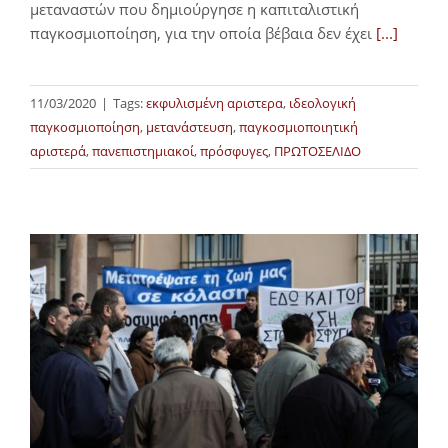
μεταναστών που δημιούργησε η καπιταλιστική
παγκοσμιοποίηση, για την οποία βέβαια δεν έχει
[...]
11/03/2020
|
Tags:
εκφυλισμένη αριστερα
,
ιδεολογική
παγκοσμιοποίηση
,
μετανάστευση
,
παγκοσμιοποιητική
αριστερά
,
πανεπιστημιακοί
,
πρόσφυγες
,
ΠΡΩΤΟΣΕΛΙΔΟ