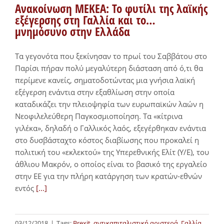
Ανακοίνωση ΜΕΚΕΑ: Το φυτίλι της λαϊκής
εξέγερσης στη Γαλλία και το…
μνημόσυνο στην Ελλάδα
Τα γεγονότα που ξεκίνησαν το πρωί του Σαββάτου στο
Παρίσι πήραν πολύ μεγαλύτερη διάσταση από ό,τι θα
περίμενε κανείς, σηματοδοτώντας μια γνήσια λαϊκή
εξέγερση ενάντια στην εξαθλίωση στην οποία
καταδικάζει την πλειοψηφία των ευρωπαϊκών λαών η
Νεοφιλελεύθερη Παγκοσμιοποίηση. Τα «κίτρινα
γιλέκα», δηλαδή ο Γαλλικός λαός, εξεγέρθηκαν ενάντια
στο δυσβάσταχτο κόστος διαβίωσης που προκαλεί η
πολιτική του «εκλεκτού» της Υπερεθνικής Ελίτ (Υ/Ε), του
άθλιου Μακρόν, ο οποίος είναι το βασικό της εργαλείο
στην ΕΕ για την πλήρη κατάργηση των κρατών-εθνών
εντός
[...]
03/12/2018
|
Tags:
Brexit
,
αντικαπιταλιστική αριστερά
,
Γαλλία
,