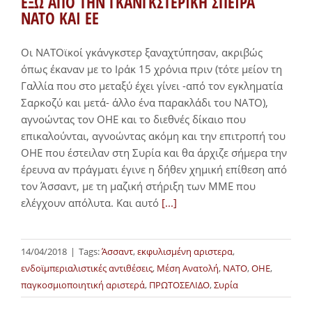
ΕΞΩ ΑΠΟ ΤΗΝ ΓΚΑΝΓΚΣΤΕΡΙΚΗ ΣΠΕΙΡΑ
ΝΑΤΟ ΚΑΙ ΕΕ
Οι ΝΑΤΟϊκοί γκάνγκστερ ξαναχτύπησαν, ακριβώς
όπως έκαναν με το Ιράκ 15 χρόνια πριν (τότε μείον τη
Γαλλία που στο μεταξύ έχει γίνει -από τον εγκληματία
Σαρκοζύ και μετά- άλλο ένα παρακλάδι του ΝΑΤΟ),
αγνοώντας τον ΟΗΕ και το διεθνές δίκαιο που
επικαλούνται, αγνοώντας ακόμη και την επιτροπή του
ΟΗΕ που έστειλαν στη Συρία και θα άρχιζε σήμερα την
έρευνα αν πράγματι έγινε η δήθεν χημική επίθεση από
τον Άσσαντ, με τη μαζική στήριξη των ΜΜΕ που
ελέγχουν απόλυτα. Και αυτό
[...]
14/04/2018
|
Tags:
Άσσαντ
,
εκφυλισμένη αριστερα
,
ενδοϊμπεριαλιστικές αντιθέσεις
,
Μέση Ανατολή
,
ΝΑΤΟ
,
ΟΗΕ
,
παγκοσμιοποιητική αριστερά
,
ΠΡΩΤΟΣΕΛΙΔΟ
,
Συρία