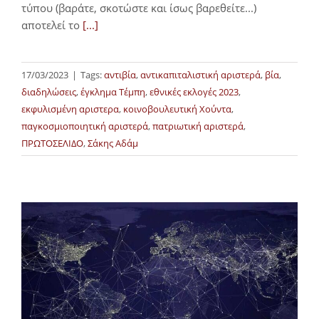
τύπου (βαράτε, σκοτώστε και ίσως βαρεθείτε...)
αποτελεί το
[...]
17/03/2023
|
Tags:
αντιβία
,
αντικαπιταλιστική αριστερά
,
βία
,
διαδηλώσεις
,
έγκλημα Τέμπη
,
εθνικές εκλογές 2023
,
εκφυλισμένη αριστερα
,
κοινοβουλευτική Χούντα
,
παγκοσμιοποιητική αριστερά
,
πατριωτική αριστερά
,
ΠΡΩΤΟΣΕΛΙΔΟ
,
Σάκης Αδάμ