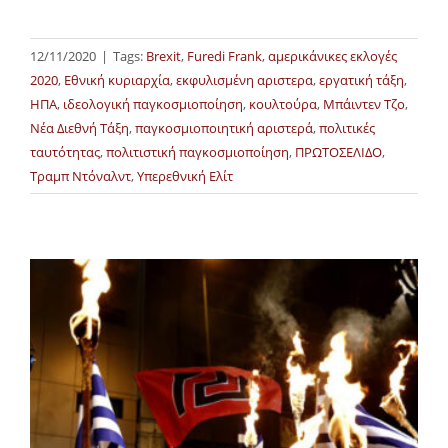
12/11/2020
|
Tags:
Brexit
,
Furedi Frank
,
αμερικάνικες εκλογές
2020
,
Εθνική κυριαρχία
,
εκφυλισμένη αριστερα
,
εργατική τάξη
,
ΗΠΑ
,
ιδεολογική παγκοσμιοποίηση
,
κουλτούρα
,
Μπάιντεν Τζο
,
Νέα Διεθνή Τάξη
,
παγκοσμιοποιητική αριστερά
,
πολιτικές
ταυτότητας
,
πολιτιστική παγκοσμιοποίηση
,
ΠΡΩΤΟΣΕΛΙΔΟ
,
Τραμπ Ντόναλντ
,
Υπερεθνική Ελίτ