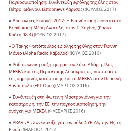
Παγκοσμιοποίηση: Συνέντευξη εφ’όλης της ύλης στον
Πέτρο Ιωάννου, (Σπορnews Λάρισας)
(ΙΟΥΛΙΟΣ 2017)
●
Βρετανικές Εκλογές 2017: Η Επανάσταση ενάντια στο
Brexit και η Μέση Ανατολή, στον Γ. Σαχίνη, (Ράδιο
Κρήτη 98.4)
(ΙΟΥΝΙΟΣ 2017)
●
O Τάκης Φωτόπουλος εφ’όλης της ύλης στον Γιάννη
Μάνιο (Alpha Radio Καβάλας)
(ΙΟΥΛΙΟΣ 2016)
●
Ραδιοφωνική συζήτηση με τον Σάκη Αδάμ, μέλος
ΜΕΚΕΑ και της Περιεκτικής Δημοκρατίας, για τα αίτια
της σημερινής κατάστασης και το ΜΕΚΕΑ στον Περικλή
Δανόπουλο (ΕΡΤ Open)
(ΜΑΡΤΙΟΣ 2016)
●
Συνέντευξη στη Φωτεινή Μαστρογιάννη για την
καταστροφή, την ΕΕ, την παγκοσμιοποίηση, την
ανάγκη για ΜΕΚΕΑ
(ΦΛΕΒΑΡΗΣ 2016)
●
PRAVDA : Συνέντευξη για τον ρόλο ΣΥΡΙΖΑ, την ΕΕ, τη
Ρωσία
(ΜΑΡΤΙΟΣ 2015)