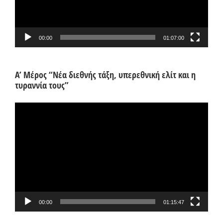
00:00
01:07:00
Α’ Μέρος “Νέα διεθνής τάξη, υπερεθνική ελίτ και η
τυραννία τους”
Πρόγραμμα
Αναπαραγωγής
Βίντεο
00:00
01:15:47