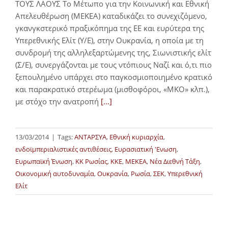
ΤΟΥΣ ΛΑΟΥΣ Το Μέτωπο για την Κοινωνική και Εθνική
Απελευθέρωση (ΜΕΚΕΑ) καταδικάζει το συνεχιζόμενο,
γκανγκστερικό πραξικόπημα της ΕΕ και ευρύτερα της
Υπερεθνικής Ελίτ (Υ/Ε), στην Ουκρανία, η οποία με τη
συνδρομή της αλληλεξαρτώμενης της, Σιωνιστικής ελίτ
(Σ/Ε), συνεργάζονται με τους ντόπιους Ναζί και ό,τι πιο
ξεπουλημένο υπάρχει στο παγκοσμιοποιημένο κρατικό
και παρακρατικό στερέωμα (μισθοφόροι, «ΜΚΟ» κλπ.),
με στόχο την ανατροπή
[...]
13/03/2014
|
Tags:
ΑΝΤΑΡΣΥΑ
,
Εθνική κυριαρχία
,
ενδοϊμπεριαλιστικές αντιθέσεις
,
Ευρασιατική 'Ενωση
,
Ευρωπαϊκή Ένωση
,
ΚΚ Ρωσίας
,
ΚΚΕ
,
ΜΕΚΕΑ
,
Νέα Διεθνή Τάξη
,
Οικονομική αυτοδυναμία
,
Ουκρανία
,
Ρωσία
,
ΣΕΚ
,
Υπερεθνική
Ελίτ