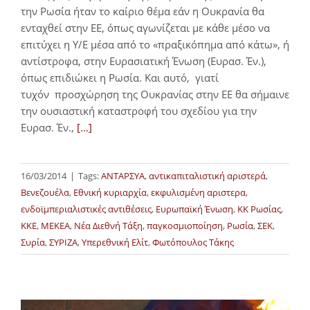
την Ρωσία ήταν το καίριο θέμα εάν η Ουκρανία θα
ενταχθεί στην ΕΕ, όπως αγωνίζεται με κάθε μέσο να
επιτύχει η Υ/Ε μέσα από το «πραξικόπημα από κάτω», ή
αντίστροφα, στην Ευρασιατική Ένωση (Ευρασ. Έν.),
όπως επιδιώκει η Ρωσία. Και αυτό, γιατί
τυχόν προσχώρηση της Ουκρανίας στην ΕΕ θα σήμαινε
την ουσιαστική καταστροφή του σχεδίου για την
Ευρασ. Έν.,
[...]
16/03/2014
|
Tags:
ΑΝΤΑΡΣΥΑ
,
αντικαπιταλιστική αριστερά
,
Βενεζουέλα
,
Εθνική κυριαρχία
,
εκφυλισμένη αριστερα
,
ενδοϊμπεριαλιστικές αντιθέσεις
,
Ευρωπαϊκή Ένωση
,
ΚΚ Ρωσίας
,
ΚΚΕ
,
ΜΕΚΕΑ
,
Νέα Διεθνή Τάξη
,
παγκοσμιοποίηση
,
Ρωσία
,
ΣΕΚ
,
Συρία
,
ΣΥΡΙΖΑ
,
Υπερεθνική Ελίτ
,
Φωτόπουλος Τάκης