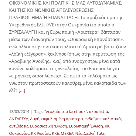
ΟΙΚΟΝΟΜΙΚΗΣ ΚΑΙ ΠΟΛΙΤΙΚΗΣ ΜΑΣ ΑΥΤΟΔΥΝΑΜΙΑΣ,
ΚΑΙ ΤΗΣ ΚΟΙΝΩΝΙΚΗΣ ΑΠΕΛΕΥΘΕΡΩΣΗΣ
ΠΡΑΞΙΚΟΠΗΜΑ Ή ΕΠΑΝΑΣΤΑΣΗ; Το πραξικόπημα της
Υπερεθνικής Ελίτ (Υ/Ε) στην Ουκρανία (το οποίο ο
ΣΥΡΙΖΑ/ΑΥΓΗ και η Ευρωπαϊκή «Αριστερά» βάπτισαν
μέσω των διανοητών τους, «Ουκρανική Επανάσταση»,
ενώ άλλοι στην αντικαπιταλιστική Αριστερά βαπτίζουν
«λαϊκή εξέγερση», ξεκίνησε (όπως στην περίπτωση της
«Αραβικής Άνοιξης» κ.α.) από ενορχηστρωμένα κατά
κανόνα καλέσματα της «νεολαίας του Facebook» για
«ειρηνικές διαδηλώσεις». Σε αυτά τα καλέσματα ως
γνωστόν πρωτοστατούν καλοθρεμμένα καλόπαιδα των
ελίτ
[...]
13/03/2014
|
Tags:
"νεολαία του facebook"
,
ακροδεξιά
,
ΑΝΤΑΡΣΥΑ
,
Αυγή
,
εκφυλισμένη αριστερα
,
ενδοϊμπεριαλιστικές
αντιθέσεις
,
Ευρασιατική 'Ενωση
,
Ευρωπαϊκή Ένωση
,
ΚΚ
Ουκρανίας
,
ΚΚ Ρωσίας
,
ΚΚΕ
,
ΜΕΚΕΑ
,
Νέα Διεθνή Τάξη
,