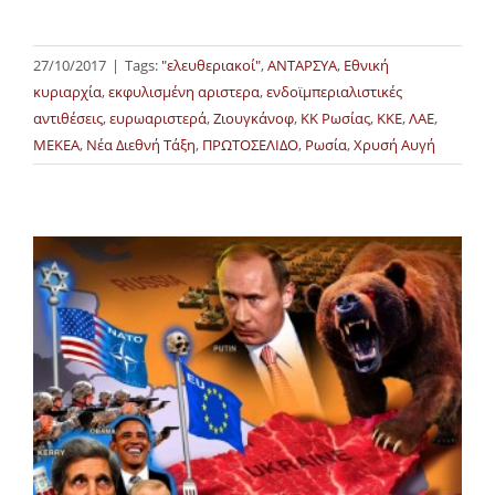
27/10/2017
|
Tags:
"ελευθεριακοί"
,
ΑΝΤΑΡΣΥΑ
,
Εθνική
κυριαρχία
,
εκφυλισμένη αριστερα
,
ενδοϊμπεριαλιστικές
αντιθέσεις
,
ευρωαριστερά
,
Ζιουγκάνοφ
,
ΚΚ Ρωσίας
,
ΚΚΕ
,
ΛΑΕ
,
ΜΕΚΕΑ
,
Νέα Διεθνή Τάξη
,
ΠΡΩΤΟΣΕΛΙΔΟ
,
Ρωσία
,
Χρυσή Αυγή