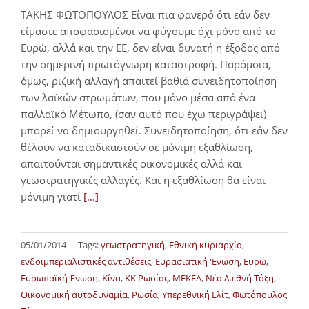
ΤΑΚΗΣ ΦΩΤΟΠΟΥΛΟΣ Είναι πια φανερό ότι εάν δεν
είμαστε αποφασισμένοι να φύγουμε όχι μόνο από το
Ευρώ, αλλά και την ΕΕ, δεν είναι δυνατή η έξοδος από
την σημερινή πρωτόγνωρη καταστροφή. Παρόμοια,
όμως, ριζική αλλαγή απαιτεί βαθιά συνειδητοποίηση
των λαϊκών στρωμάτων, που μόνο μέσα από ένα
παλλαϊκό Μέτωπο, (σαν αυτό που έχω περιγράψει)
μπορεί να δημιουργηθεί. Συνειδητοποίηση, ότι εάν δεν
θέλουν να καταδικαστούν σε μόνιμη εξαθλίωση,
απαιτούνται σημαντικές οικονομικές αλλά και
γεωστρατηγικές αλλαγές. Και η εξαθλίωση θα είναι
μόνιμη γιατί
[...]
05/01/2014
|
Tags:
γεωστρατηγική
,
Εθνική κυριαρχία
,
ενδοϊμπεριαλιστικές αντιθέσεις
,
Ευρασιατική 'Ενωση
,
Ευρώ
,
Ευρωπαϊκή Ένωση
,
Κίνα
,
ΚΚ Ρωσίας
,
ΜΕΚΕΑ
,
Νέα Διεθνή Τάξη
,
Οικονομική αυτοδυναμία
,
Ρωσία
,
Υπερεθνική Ελίτ
,
Φωτόπουλος