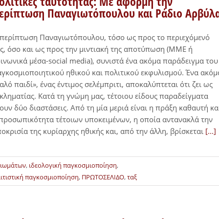
ολιτικές ταυτότητας: Με αφορμή την
ερίπτωση Παναγιωτόπουλου και Ράδιο Αρβύλ
περίπτωση Παναγιωτόπουλου, τόσο ως προς το περιεχόμενό
ς, όσο και ως προς την μιντιακή της αποτύπωση (ΜΜΕ ή
ινωνικά μέσα-social media), συνιστά ένα ακόμα παράδειγμα του
γκοσμιοποιητικού ηθικού και πολιτικού εκφυλισμού. Ένα ακόμ
αλό παιδί», ένας έντιμος σελέμπριτι, αποκαλύπτεται ότι ζει ως
κληματίας. Κατά τη γνώμη μας, τέτοιου είδους παραδείγματα
ουν δύο διαστάσεις. Από τη μία μεριά είναι η πράξη καθαυτή κα
προσωπικότητα τέτοιων υποκειμένων, η οποία αντανακλά την
οκρισία της κυρίαρχης ηθικής και, από την άλλη, βρίσκεται
[...]
αιωμάτων
,
ιδεολογική παγκοσμιοποίηση
,
ιτιστική παγκοσμιοποίηση
,
ΠΡΩΤΟΣΕΛΙΔΟ
,
ταξ