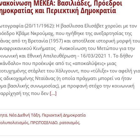
νακοίνωση ΜΕΚΕΑ: Βασιλιάδες, Πρόεδροι
ημοκρατίας και Περιεκτική Δημοκρατία
τογραφία (20/11/1962): Η βασίλισσα Ελισάβετ χορεύει με τον
όεδρο Κβάμε Νκρούμαχ, που ηγήθηκε της ανεξαρτησίας της
άνας από τη Βρετανία (1957) και αποτέλεσε ιστορική μορφή το
αναφρικανικού Κινήματος Ανακοίνωση του Μετώπου για την
ινωνική και Εθνική Απελευθέρωση - 16/03/2021 1. Το δήθεν
κάνδαλο» που προέκυψε από τις «αποκαλύψεις» μιας
οτυχημένης στάρλετ του Χόλιγουντ, που «τύλιξε» τον αφελή γι
ς αδικοχαμένης Νταϊάνας (η οποία πράγματι μπορεί να ήταν
μα βασιλικής συνωμοσίας), με προφανή στόχο την κοινωνική
αρρίχησή της που δεν
[...]
τητα
,
Νέα Διεθνή Τάξη
,
Περιεκτική Δημοκρατία
ολυπολιτισμός
,
ΠΡΩΤΟΣΕΛΙΔΟ
,
ρατσισμός
,