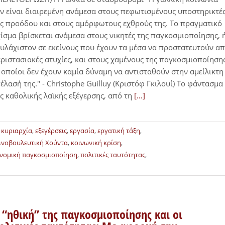
ν είναι διαιρεμένη ανάμεσα στους πεφωτισμένους υποστηρικτέ
ς προόδου και στους αμόρφωτους εχθρούς της. Το πραγματικό
ίσμα βρίσκεται ανάμεσα στους νικητές της παγκοσμιοποίησης, 
υλάχιστον σε εκείνους που έχουν τα μέσα να προστατευτούν α
ριστασιακές ατυχίες, και στους χαμένους της παγκοσμιοποίησης
 οποίοι δεν έχουν καμία δύναμη να αντισταθούν στην αμείλικτη
έλασή της." - Christophe Guilluy (Κριστόφ Γκιλουί) Το φάντασμα
ς καθολικής λαϊκής εξέγερσης, από τη
[...]
 κυριαρχία
,
εξεγέρσεις
,
εργασία
,
εργατική τάξη
,
ινοβουλευτική Χούντα
,
κοινωνική κρίση
,
νομική παγκοσμιοποίηση
,
πολιτικές ταυτότητας
,
 “ηθική” της παγκοσμιοποίησης και οι