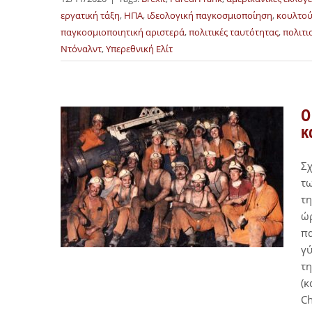
εργατική τάξη
,
ΗΠΑ
,
ιδεολογική παγκοσμιοποίηση
,
κουλτο
παγκοσμιοποιητική αριστερά
,
πολιτικές ταυτότητας
,
πολιτι
Ντόναλντ
,
Υπερεθνική Ελίτ
Ο
κ
Σχ
τω
τη
ώρ
πα
γύ
τη
(κ
Ch