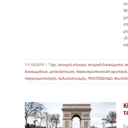
οι
Με
με
επ
με
ιδ
κα
11/10/2019
|
Tags:
ανοιχτά σύνορα
,
ατομικά δικαιώματα
,
ε
δικαιωμάτων
,
μετανάστευση
,
παγκοσμιοποιητική αριστερά
παγκοσμιοποίηση
,
πολυπολιτισμός
,
ΠΡΩΤΟΣΕΛΙΔΟ
,
Φωτόπο
Κ
τ
Σχ