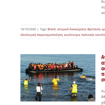
δι
πα
ατ
19/10/2020
|
Tags:
Brexit
,
ατομικά δικαιώματα
,
Βρετανία
,
ερ
ιδεολογική παγκοσμιοποίηση
,
κουλτούρα
,
πολιτικές ταυτό
Α
α
α
π
σ
Α
(Μ
χά