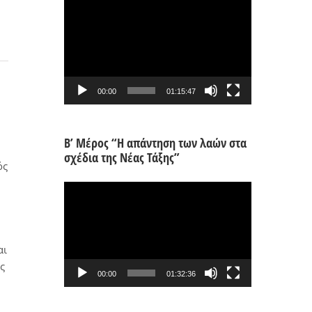
Πρόγραμμα
Αναπαραγωγής
Βίντεο
00:00
01:15:47
Β’ Μέρος “Η απάντηση των λαών στα
σχέδια της Νέας Τάξης”
ός
Πρόγραμμα
Αναπαραγωγής
Βίντεο
αι
ς
00:00
01:32:36