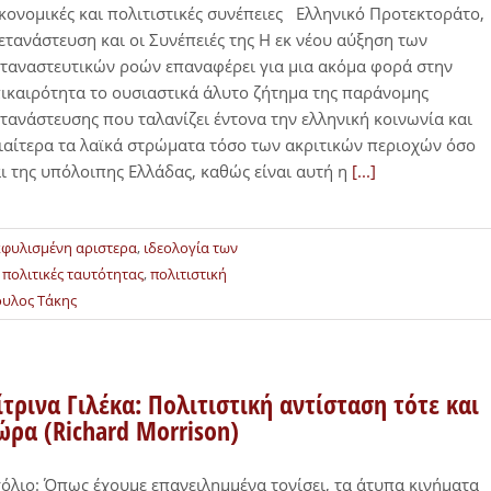
κονομικές και πολιτιστικές συνέπειες Ελληνικό Προτεκτοράτο,
τανάστευση και οι Συνέπειές της Η εκ νέου αύξηση των
ταναστευτικών ροών επαναφέρει για μια ακόμα φορά στην
ικαιρότητα το ουσιαστικά άλυτο ζήτημα της παράνομης
τανάστευσης που ταλανίζει έντονα την ελληνική κοινωνία και
ιαίτερα τα λαϊκά στρώματα τόσο των ακριτικών περιοχών όσο
ι της υπόλοιπης Ελλάδας, καθώς είναι αυτή η
[...]
κφυλισμένη αριστερα
,
ιδεολογία των
,
πολιτικές ταυτότητας
,
πολιτιστική
υλος Τάκης
ίτρινα Γιλέκα: Πολιτιστική αντίσταση τότε και
ώρα (Richard Morrison)
όλιο: Όπως έχουμε επανειλημμένα τονίσει, τα άτυπα κινήματα