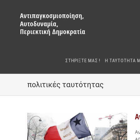
Μετάβαση
στο
περιεχόμενο
ΣΤΗΡΙΞΤΕ ΜΑΣ !
Η ΤΑΥΤΟΤΗΤΑ 
πολιτικές ταυτότητας
Α
Α
ΑΠ