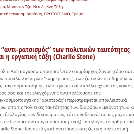
ύρα
,
Μπάιντεν Τζο
,
Νέα Διεθνή Τάξη
,
στική παγκοσμιοποίηση
,
ΠΡΩΤΟΣΕΛΙΔΟ
,
Τραμπ
 “αντι-ρατσισμός” των πολιτικών ταυτότητας
αι η εργατική τάξη (Charlie Stone)
όλιο Αντιπαγκοσμιοποίηση: Όταν ο κυρίαρχος λόγος (τόσο αυτ
ν ποικίλων κέντρων "ενημέρωσης", των ζωτικών ακαδημαϊκών
ς παγκοσμιοποίησης, των τηλεοπτικών καλλιτεχνών της κακιάς
ας όσο και της ελεγχόμενης αντιπολίτευσης της
γκοσμιοποιητικης "αριστεράς") περιστρέφεται αποκλειστικά
ρω από τις πολιτικές ταυτότητας των διαφόρων μειονοτήτων κ
ς ιδεολογίας των δικαιωμάτων, τότε αναδεικνύεται ως μαχητικό
αι εν δυνάμει αντιπαγκοσμιοποιητικος) αντίλογος το άρθρο του
arlie Stone. Και αυτό γιατί αντιτάσσει στη ζωτική πολιτιστική