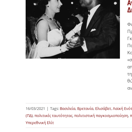
Α
Δ
Φω
Πρ
Γκ
Π
Κο
«σ
απ
τη
θύ
αν
16/03/2021
|
Tags:
Βασιλεία
,
Βρετανία
,
Ελισάβετ
,
Λαϊκή Ενό
(ΠΔ)
,
πολιτικές ταυτότητας
,
πολιτιστική παγκοσμιοποίηση
,
π
Υπερεθνική Ελίτ