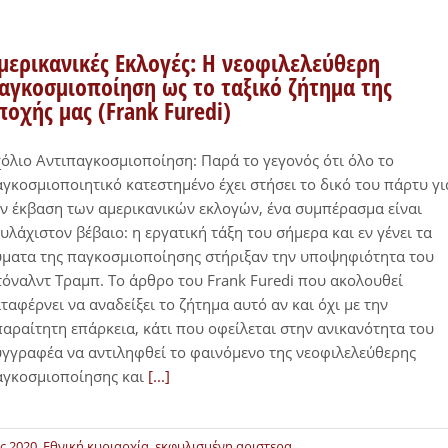
μερικανικές Εκλογές: H νεοφιλελεύθερη
αγκοσμιοποίηση ως το ταξικό ζήτημα της
ποχής μας (Frank Furedi)
όλιο Αντιπαγκοσμιοποίηση: Παρά το γεγονός ότι όλο το
γκοσμιοποιητικό κατεστημένο έχει στήσει το δικό του πάρτυ γι
ν έκβαση των αμερικανικών εκλογών, ένα συμπέρασμα είναι
υλάχιστον βέβαιο: η εργατική τάξη του σήμερα και εν γένει τα
ματα της παγκοσμιοποίησης στήριξαν την υποψηφιότητα του
όναλντ Τραμπ. Το άρθρο του Frank Furedi που ακολουθεί
ταφέρνει να αναδείξει το ζήτημα αυτό αν και όχι με την
αραίτητη επάρκεια, κάτι που οφείλεται στην ανικανότητα του
γγραφέα να αντιληφθεί το φαινόμενο της νεοφιλελεύθερης
αγκοσμιοποίησης και
[...]
ς 2020
,
Εθνική κυριαρχία
,
εκφυλισμένη αριστερα
,