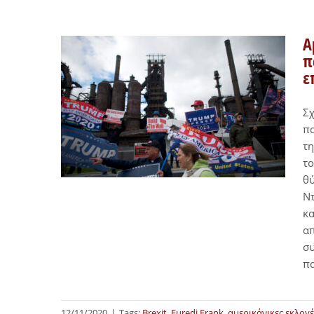
Α
π
ε
Σχ
πα
τη
το
θύ
Ντ
κα
απ
συ
π
12/11/2020
|
Tags:
Brexit
,
Furedi Frank
,
αμερικάνικες εκλογέ