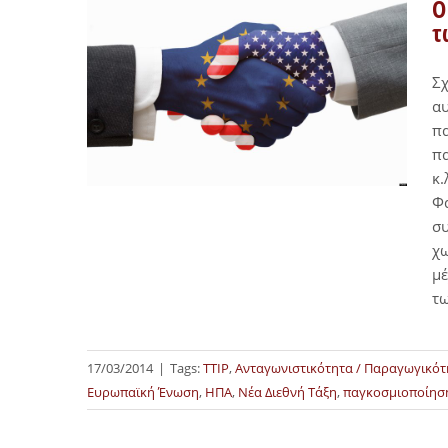
Ο
τ
Σχ
αυ
πα
πα
κ.
Φα
συ
χω
μέ
τω
17/03/2014
|
Tags:
TTIP
,
Ανταγωνιστικότητα / Παραγωγικότ
Ευρωπαϊκή Ένωση
,
ΗΠΑ
,
Νέα Διεθνή Τάξη
,
παγκοσμιοποίησ