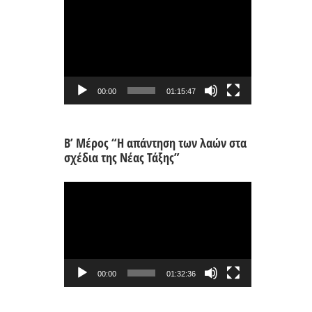
Πρόγραμμα
Αναπαραγωγής
Βίντεο
00:00
01:15:47
Β’ Μέρος “Η απάντηση των λαών στα
σχέδια της Νέας Τάξης”
Πρόγραμμα
Αναπαραγωγής
Βίντεο
00:00
01:32:36