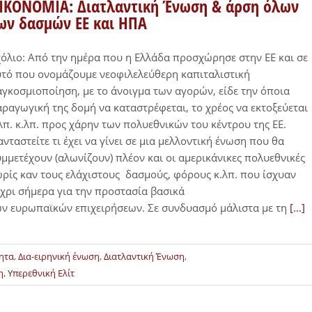
ΙΚΟΝΟΜΙΑ: Διατλαντική Ένωση & άρση όλων
ων δασμών ΕΕ και ΗΠΑ
όλιο: Από την ημέρα που η Ελλάδα προσχώρησε στην ΕΕ και σε
τό που ονομάζουμε νεοφιλελεύθερη καπιταλιστική
γκοσμιοποίηση, με το άνοιγμα των αγορών, είδε την όποια
ραγωγική της δομή να καταστρέφεται, το χρέος να εκτοξεύεται
λπ. κ.λπ. προς χάρην των πολυεθνικών του κέντρου της ΕΕ.
νταστείτε τι έχει να γίνει σε μια μελλοντική ένωση που θα
μμετέχουν (αλωνίζουν) πλέον και οι αμερικάνικες πολυεθνικές
ρίς καν τους ελάχιστους δασμούς, φόρους κ.λπ. που ίσχυαν
χρι σήμερα για την προστασία βασικά
ν ευρωπαϊκών επιχειρήσεων. Σε συνδυασμό μάλιστα με τη
[...]
ητα
,
Δια-ειρηνική ένωση
,
Διατλαντική Ένωση
,
η
,
Υπερεθνική Ελίτ