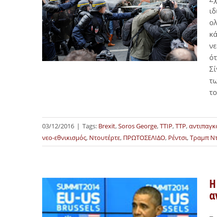
ιδ
ολ
κά
νε
ότ
Σί
τω
το
03/12/2016
|
Tags:
Brexit
,
Soros George
,
TTIP
,
TTP
,
αντιπαγκ
νεο-εθνικισμός
,
Ντουτέρτε
,
ΠΡΩΤΟΣΕΛΙΔΟ
,
Ρέντσι
,
Τραμπ Ν
Η
α