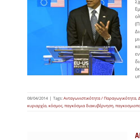
Σχ
Εμ
ολ
(Π
Δι
μι
κο
εν
δι
έκ
υ
08/04/2014
|
Tags:
Ανταγωνιστικότητα / Παραγωγικότητα
,
κυριαρχία
,
κόσμος
,
παγκόσμια διακυβέρνηση
,
παγκοσμιοπ
Α