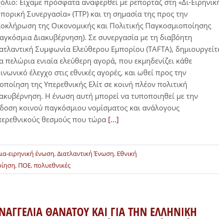
όλιο: Είχαμε πρόσφατα αναφερθεί με ρεπορτάζ στη «Δι-Ειρηνικ
πορική Συνεργασία» (TTP) και τη σημασία της προς την
οκλήρωση της Οικονομικής και Πολιτικής Παγκοσμιοποίησης
αγκόσμια Διακυβέρνηση). Σε συνεργασία με τη διαβόητη
ατλαντική Συμφωνία Ελεύθερου Εμπορίου (TAFTA), δημιουργείτ
α πελώρια ενιαία ελεύθερη αγορά, που εκμηδενίζει κάθε
ινωνικό έλεγχο στις εθνικές αγορές, και ωθεί προς την
οποίηση της Υπερεθνικής Ελίτ σε κοινή πλέον πολιτική
ακυβέρνηση. Η ένωση αυτή μπορεί να τυποποιηθεί με την
δοση κοινού παγκόσμιου νομίσματος και ανάλογους
περεθνικούς θεσμούς που τώρα
[...]
Δια-ειρηνική ένωση
,
Διατλαντική Ένωση
,
Εθνική
οίηση
,
ΠΟΕ
,
πολυεθνικές
ΝΑΓΓΕΛΙΑ ΘΑΝΑΤΟΥ ΚΑΙ ΓΙΑ ΤΗΝ ΕΛΛΗΝΙΚΗ