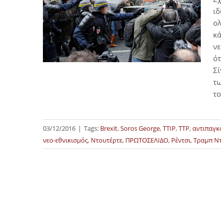
ιδ
ολ
κά
νε
ότ
Σί
τω
το
03/12/2016
|
Tags:
Brexit
,
Soros George
,
TTIP
,
TTP
,
αντιπαγκ
νεο-εθνικισμός
,
Ντουτέρτε
,
ΠΡΩΤΟΣΕΛΙΔΟ
,
Ρέντσι
,
Τραμπ Ν