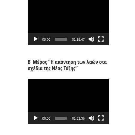
Πρόγραμμα
Αναπαραγωγής
Βίντεο
00:00
01:15:47
Β’ Μέρος “Η απάντηση των λαών στα
σχέδια της Νέας Τάξης”
Πρόγραμμα
Αναπαραγωγής
Βίντεο
00:00
01:32:36