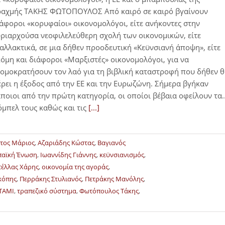
ραχμής ΤΑΚΗΣ ΦΩΤΟΠΟΥΛΟΣ Από καιρό σε καιρό βγαίνουν
άφοροι «κορυφαίοι» οικονομολόγοι, είτε ανήκοντες στην
ριαρχούσα νεοφιλελεύθερη σχολή των οικονομικών, είτε
αλλακτικά, σε μια δήθεν προοδευτική «Κεϋνσιανή άποψη», είτε
όμη και διάφοροι «Μαρξιστές» οικονομολόγοι, για να
ομοκρατήσουν τον λαό για τη βιβλική καταστροφή που δήθεν 
ρει η έξοδος από την ΕΕ και την Ευρωζώνη. Σήμερα βγήκαν
ποιοι από την πρώτη κατηγορία, οι οποίοι βέβαια οφείλουν τα..
μπελ τους καθώς και τις
[...]
έτος Μάριος
,
Αζαριάδης Κώστας
,
Βαγιανός
αϊκή Ένωση
,
Ιωαννίδης Γιάννης
,
κεϋνσιανισμός
,
έλλας Χάρης
,
οικονομία της αγοράς
,
κόπης
,
Περράκης Στυλιανός
,
Πετράκης Μανόλης
,
ΤΑΜΙ
,
τραπεζικό σύστημα
,
Φωτόπουλος Τάκης
,