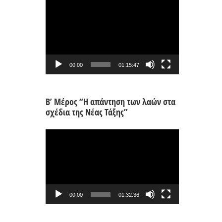
Πρόγραμμα
Αναπαραγωγής
Βίντεο
00:00
01:15:47
Β’ Μέρος “Η απάντηση των λαών στα
σχέδια της Νέας Τάξης”
Πρόγραμμα
Αναπαραγωγής
Βίντεο
00:00
01:32:36