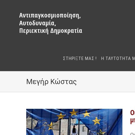
Μετάβαση
στο
περιεχόμενο
ΣΤΗΡΙΞΤΕ ΜΑΣ !
Η ΤΑΥΤΟΤΗΤΑ 
Μεγήρ Κώστας
Ο
μ
Οι