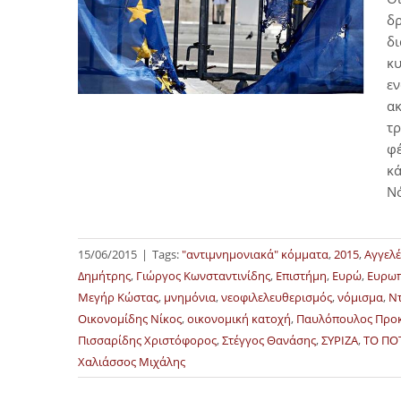
δ
δι
κυ
εν
ακ
τρ
φέ
κά
Νό
15/06/2015
|
Tags:
"αντιμνημονιακά" κόμματα
,
2015
,
Αγγελ
Δημήτρης
,
Γιώργος Κωνσταντινίδης
,
Επιστήμη
,
Ευρώ
,
Ευρωπ
Μεγήρ Κώστας
,
μνημόνια
,
νεοφιλελευθερισμός
,
νόμισμα
,
Ντ
Οικονομίδης Νίκος
,
οικονομική κατοχή
,
Παυλόπουλος Προ
Πισσαρίδης Χριστόφορος
,
Στέγγος Θανάσης
,
ΣΥΡΙΖΑ
,
ΤΟ ΠΟ
Χαλιάσσος Μιχάλης